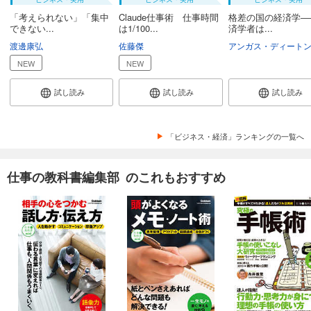
「考えられない」「集中
Claude仕事術 仕事時間
格差の国の経済学―
できない...
は1/100...
済学者は...
渡邊康弘
佐藤傑
アンガス・ディート
NEW
NEW
試し読み
試し読み
試し読み
「ビジネス・経済」ランキングの一覧へ
仕事の教科書編集部 のこれもおすすめ