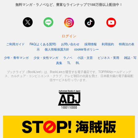
無料マンガ・ラノベなど、豊富なラインナップで188万冊以上配信中！
ログイン
ご利用ガイド
FAQ(よくある質問)
お問い合わせ
採用情報
利用規約
特商法の表
示
個人情報保護方針
cookie等ポリシー
少年・青年マンガ
少女・女性マンガ
ラノベ
小説・文芸
ビジネス・実用
雑誌・写
真集
TL
BL
ブックライブ（BookLive!）は、BookLiveが運営する電子書店です。TOPPANホールディング
ス、カルチュア・コンビニエンス・クラブ、テレビ朝日の出資を受け、日本最大級の電子書籍配
信サービスを行っています。