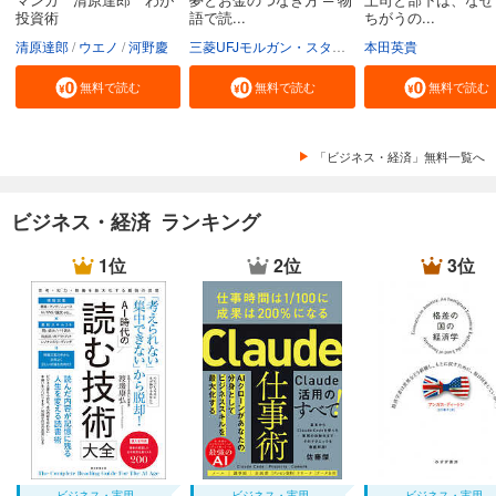
投資術
語で読...
ちがうの...
清原達郎
ウエノ
河野慶
三菱UFJモルガン・スタンレー証券株式会社
本田英貴
無料で読む
無料で読む
無料で読む
「ビジネス・経済」無料一覧へ
ビジネス・経済 ランキング
1位
2位
3位
ビジネス・実用
ビジネス・実用
ビジネス・実用