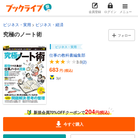
会員登録
ログイン
メニュー
ビジネス・実用
ビジネス・経済
究極のノート術
フォロー
ビジネス・実用
仕事の教科書編集部
3.0
(2)
683
円 (税込)
3
pt
204
新規会員70%OFFクーポンで
円(税込)
今すぐ購入