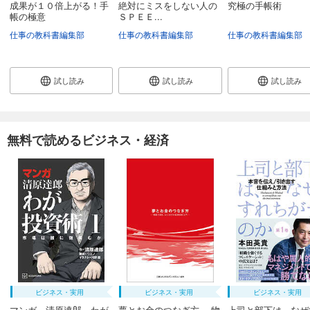
成果が１０倍上がる！手
絶対にミスをしない人の
究極の手帳術
帳の極意
ＳＰＥＥ...
仕事の教科書編集部
仕事の教科書編集部
仕事の教科書編集部
試し読み
試し読み
試し読み
無料で読めるビジネス・経済
ビジネス・実用
ビジネス・実用
ビジネス・実用
マンガ 清原達郎 わが
夢とお金のつなぎ方 ─ 物
上司と部下は、なぜ