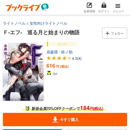
会員登録
ログイン
メニュー
ライトノベル
女性向けライトノベル
Ｆ‐エフ‐ 巡る月と始まりの物語
フォロー
ラノベ
糸森環
/
鈴ノ助
4.3
(4)
616
円 (税込)
3
pt
184
新規会員70%OFFクーポンで
円(税込)
今すぐ購入