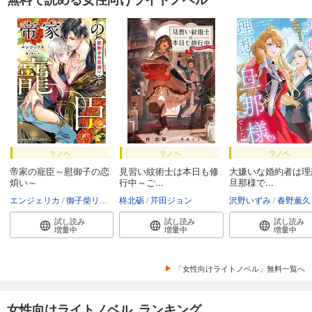
ラノベ
ラノベ
ラノベ
帝家の寵臣～慰御子の恋
見習い紋術士は本日も修
大嫌いな婚約者は理
煩い～
行中～ご...
旦那様で...
エンジェリカ
御子柴リョウ
柊北砺
芹田ジョン
沢野いずみ
春野薫久
試し読み
試し読み
試し読み
増量中
増量中
増量中
「女性向けライトノベル」無料一覧へ
女性向けライトノベル ランキング