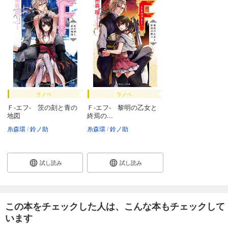
ラノベ
ラノベ
Ｆ‐エフ‐ 茨の刻と青の
Ｆ‐エフ‐ 黎明の乙女と
地図
終焉の...
糸森環
鈴ノ助
糸森環
鈴ノ助
試し読み
試し読み
この本をチェックした人は、こんな本もチェックして
います