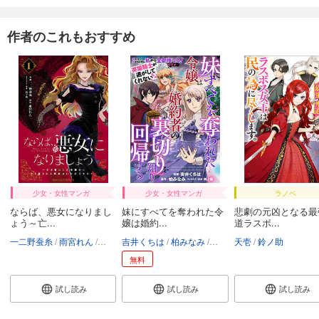
作者のこれもおすすめ
少女・女性マンガ
少女・女性マンガ
ラノベ
ならば、悪女になりまし
妹にすべてを奪われた令
悲劇の元凶となる最
ょう～亡...
嬢は婚約...
道ラスボ...
一二野蚕糸
雨宮れん
鈴ノ助
吉井くちは
柏みなみ
鈴ノ助
天壱
鈴ノ助
無料
試し読み
試し読み
試し読み