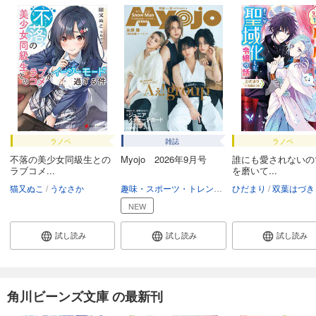
ラノベ
雑誌
ラノベ
不落の美少女同級生との
Myojo 2026年9月号
誰にも愛されないの
ラブコメ...
を磨いて...
猫又ぬこ
うなさか
趣味・スポーツ・トレンド
趣味・生活
ひだまり
双葉はづき
NEW
試し読み
試し読み
試し読み
角川ビーンズ文庫 の最新刊