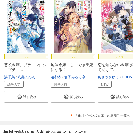
ラノベ
ラノベ
ラノベ
悪役令嬢、ブラコンにジ
地味令嬢、しごでき皇妃
恋を知らない令嬢は
ョブチェ...
になる！...
で助けて...
浜千鳥
八美☆わん
遠都衣
壱子みるく亭
あさづきゆう
RUON
続巻入荷
続巻入荷
NEW
試し読み
試し読み
試し読み
「角川ビーンズ文庫」の最新刊一覧へ
無料で読める女性向けライトノベル