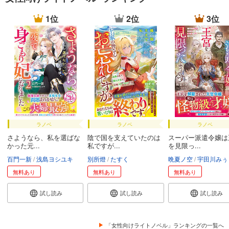
1位
2位
3位
ラノベ
ラノベ
ラノベ
さようなら、私を選ばな
陰で国を支えていたのは
スーパー派遣令嬢は
かった元...
私ですが...
を見限っ...
百門一新
浅島ヨシユキ
別所燈
たすく
晩夏ノ空
宇田川みぅ
無料あり
無料あり
無料あり
試し読み
試し読み
試し読み
「女性向けライトノベル」ランキングの一覧へ