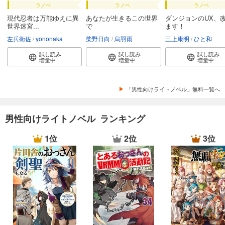
ラノベ
ラノベ
ラノベ
現代忍者は万能ゆえに異
あなたが生きるこの世界
ダンジョンのUX、
世界迷宮...
で
ます！
左兵衛佐
yononaka
柴野日向
烏羽雨
三上康明
ひと和
試し読み
試し読み
試し読み
増量中
増量中
増量中
「男性向けライトノベル」無料一覧へ
男性向けライトノベル ランキング
1位
2位
3位