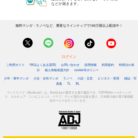
などが届きます。
無料マンガ・ラノベなど、豊富なラインナップで188万冊以上配信中！
ログイン
ご利用ガイド
FAQ(よくある質問)
お問い合わせ
採用情報
利用規約
特商法の表
示
個人情報保護方針
cookie等ポリシー
少年・青年マンガ
少女・女性マンガ
ラノベ
小説・文芸
ビジネス・実用
雑誌・写
真集
TL
BL
ブックライブ（BookLive!）は、BookLiveが運営する電子書店です。TOPPANホールディング
ス、カルチュア・コンビニエンス・クラブ、テレビ朝日の出資を受け、日本最大級の電子書籍配
信サービスを行っています。