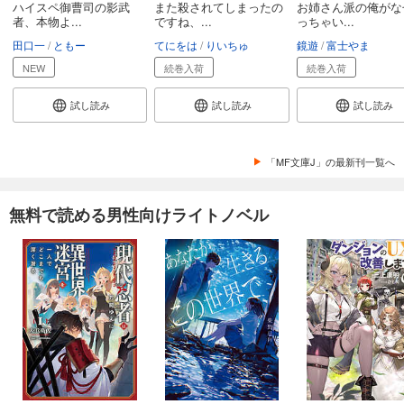
ハイスペ御曹司の影武
また殺されてしまったの
お姉さん派の俺がな
者、本物よ...
ですね、...
っちゃい...
田口一
ともー
てにをは
りいちゅ
鏡遊
富士やま
NEW
続巻入荷
続巻入荷
試し読み
試し読み
試し読み
「MF文庫J」の最新刊一覧へ
無料で読める男性向けライトノベル