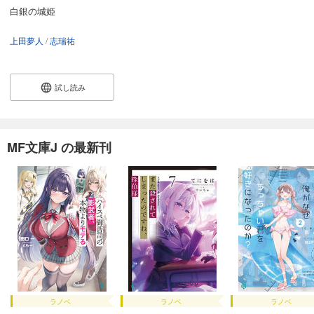
白銀の城姫
上田夢人
志瑞祐
試し読み
MF文庫J の最新刊
ラノベ
ラノベ
ラノベ