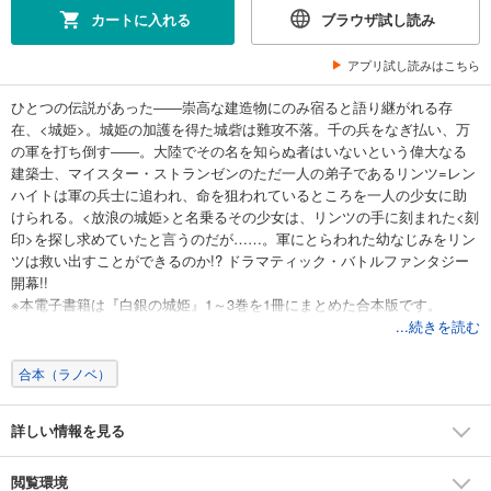
カートに入れる
ブラウザ試し読み
アプリ試し読みはこちら
ひとつの伝説があった――崇高な建造物にのみ宿ると語り継がれる存
在、<城姫>。城姫の加護を得た城砦は難攻不落。千の兵をなぎ払い、万
の軍を打ち倒す――。大陸でその名を知らぬ者はいないという偉大なる
建築士、マイスター・ストランゼンのただ一人の弟子であるリンツ=レン
ハイトは軍の兵士に追われ、命を狙われているところを一人の少女に助
けられる。<放浪の城姫>と名乗るその少女は、リンツの手に刻まれた<刻
印>を探し求めていたと言うのだが……。軍にとらわれた幼なじみをリン
ツは救い出すことができるのか!? ドラマティック・バトルファンタジー
開幕!!
※本電子書籍は『白銀の城姫』1～3巻を1冊にまとめた合本版です。
...続きを読む
合本（ラノベ）
詳しい情報を見る
閲覧環境