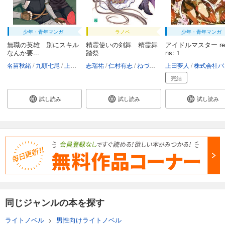
少年・青年マンガ
ラノベ
少年・青年マンガ
無職の英雄 別にスキル
精霊使いの剣舞 精霊舞
アイドルマスター rela
なんか要...
踏祭
ns: 1
名苗秋緒
九頭七尾
上田夢人
志瑞祐
仁村有志
ねづみどし
上田夢人
桜はんぺん
株式会社バンダイナムコゲ
完結
試し読み
試し読み
試し読み
同じジャンルの本を探す
ライトノベル
>
男性向けライトノベル