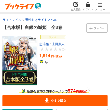
会員登録
ログイン
メニュー
ライトノベル
男性向けライトノベル
【合本版】白銀の城姫 全3巻
フォロー
ラノベ
志瑞祐
/
上田夢人
-
(0)
1,914
円 (税込)
9
pt
574
新規会員70%OFFクーポンで
円(税込)
今すぐ購入