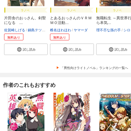
ラノベ
ラノベ
ラノベ
片田舎のおっさん、剣聖
とあるおっさんのＶＲＭ
無職転生 ～異世界
になる ...
ＭＯ活動...
ら本気...
佐賀崎しげる
鍋島テツヒロ
椎名ほわほわ
ヤマーダ
理不尽な孫の手
シロ
無料あり
無料あり
試し読み
試し読み
試し読み
「男性向けライトノベル」ランキングの一覧へ
作者のこれもおすすめ