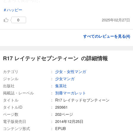
＃ハッピー
2025年02月27日
0
すべてのレビューを見る(
4
)
R17 レイテッドセブンティーン の詳細情報
カテゴリ
少女・女性マンガ
ジャンル
少女マンガ
出版社
集英社
掲載誌・レーベル
別冊マーガレット
タイトル
R17 レイテッドセブンティーン
タイトルID
293661
ページ数
202ページ
電子版発売日
2014年12月25日
コンテンツ形式
EPUB