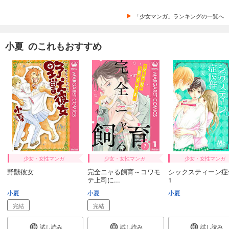
「少女マンガ」ランキングの一覧へ
小夏 のこれもおすすめ
少女・女性マンガ
少女・女性マンガ
少女・女性マンガ
野獣彼女
完全ニャる飼育～コワモ
シックスティーン症
テ上司に...
1
小夏
小夏
小夏
完結
完結
試し読み
試し読み
試し読み