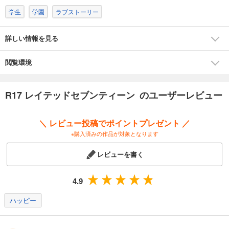
学生
学園
ラブストーリー
詳しい情報を見る
閲覧環境
R17 レイテッドセブンティーン のユーザーレビュー
＼ レビュー投稿でポイントプレゼント ／
※購入済みの作品が対象となります
レビューを書く
4.9
ハッピー