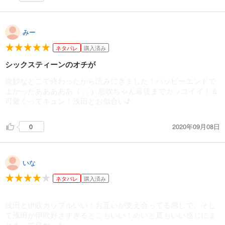
みー
ネタバレ
購入済み
シックスティーンのオチが
微妙なとこで終わったから読みにきました！ハッピーエンドで
よかったあああああ（ ; ; ）息吹ちゃん最後までカッコイイ！＆
可愛くってキュン！浅田とお似合い♪
2020年09月08日
0
いな
ネタバレ
購入済み
浅田と伊吹カップルいい！お互いが支え合ってる感じで、そし
て浅田が伊吹好きすぎるとこもいい！めいと直もいい感じにま
とまって良かった。