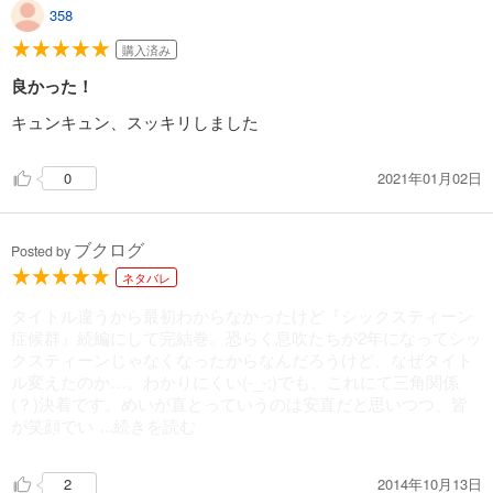
358
購入済み
良かった！
キュンキュン、スッキリしました
2021年01月02日
0
ブクログ
Posted by
ネタバレ
タイトル違うから最初わからなかったけど『シックスティーン
症候群』続編にして完結巻。恐らく息吹たちが2年になってシッ
クスティーンじゃなくなったからなんだろうけど、なぜタイト
ル変えたのか…。わかりにくい(-_-;)でも、これにて三角関係
(？)決着です。めいが直とっていうのは安直だと思いつつ、皆
が笑顔でい
...続きを読む
2014年10月13日
2