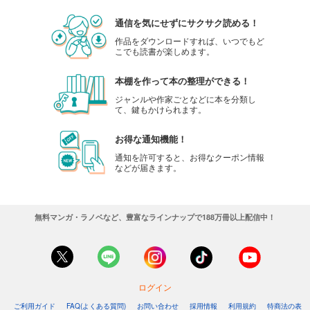
通信を気にせずにサクサク読める！
作品をダウンロードすれば、いつでもど
こでも読書が楽しめます。
本棚を作って本の整理ができる！
ジャンルや作家ごとなどに本を分類し
て、鍵もかけられます。
お得な通知機能！
通知を許可すると、お得なクーポン情報
などが届きます。
無料マンガ・ラノベなど、豊富なラインナップで188万冊以上配信中！
ログイン
ご利用ガイド
FAQ(よくある質問)
お問い合わせ
採用情報
利用規約
特商法の表