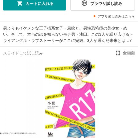
カートに入れる
ブラウザ試し読み
アプリ試し読みはこちら
男よりもイケメンな王子様系女子・息吹と、男性恐怖症の美少女・め
い。そして、本当の恋を知らないモテ男・浅田。この3人が繰り広げるト
ライアングル・ラブストーリーがここに完結。3人が選んだ未来とは…?
スライドして試し読み
全画面