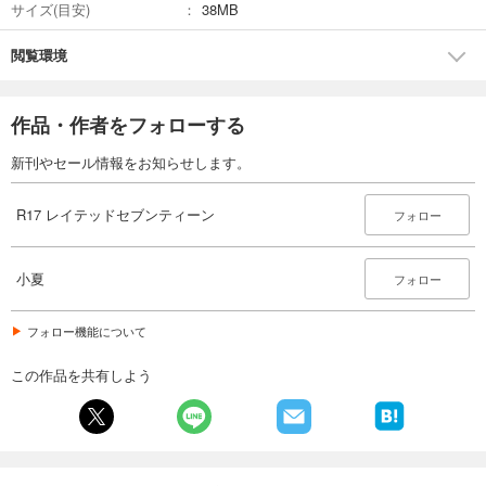
サイズ(目安)
38MB
閲覧環境
作品・作者をフォローする
新刊やセール情報をお知らせします。
R17 レイテッドセブンティーン
フォロー
小夏
フォロー
フォロー機能について
この作品を共有しよう