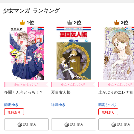
少女マンガ ランキング
1位
2位
3位
少女・女性マンガ
少女・女性マンガ
少女・女性マンガ
多聞くん今どっち！？
夏目友人帳
土かぶりのエレナ姫
師走ゆき
緑川ゆき
晴海ひつじ
無料あり
無料あり
試し読み
試し読み
試し読み