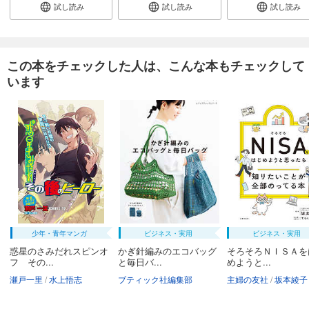
試し読み
試し読み
試し読み
この本をチェックした人は、こんな本もチェックして
います
少年・青年マンガ
ビジネス・実用
ビジネス・実用
惑星のさみだれスピンオ
かぎ針編みのエコバッグ
そろそろＮＩＳＡを
フ その...
と毎日バ...
めようと...
瀬戸一里
水上悟志
ブティック社編集部
主婦の友社
坂本綾子