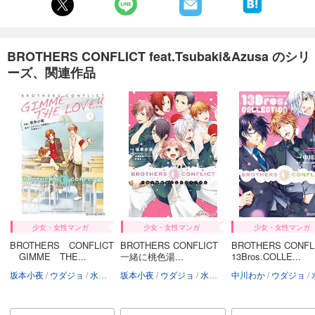
BROTHERS CONFLICT feat.Tsubaki&Azusa のシリ
ーズ、関連作品
少女・女性マンガ
少女・女性マンガ
少女・女性マンガ
BROTHERS CONFLICT
BROTHERS CONFLICT
BROTHERS CONFL
GIMME THE...
一緒に桃色湯...
13Bros.COLLE...
坂本小夜
ウダジョ
水野隆志（クロスワークス）
坂本小夜
ウダジョ
水野隆志（クロスワークス）
叶瀬あつこ
中川わか
ウダジョ
水野隆志