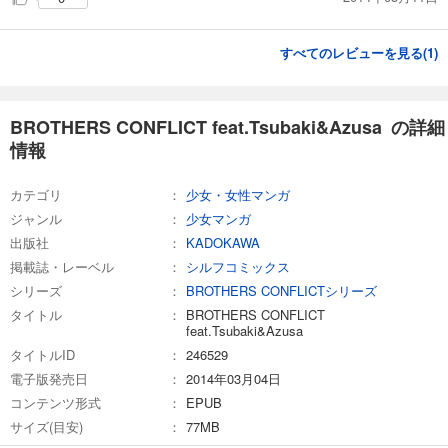
すべてのレビューを見る(
1
)
BROTHERS CONFLICT feat.Tsubaki&Azusa の詳細
情報
カテゴリ
少女・女性マンガ
ジャンル
少女マンガ
出版社
KADOKAWA
掲載誌・レーベル
シルフコミックス
シリーズ
BROTHERS CONFLICTシリーズ
タイトル
BROTHERS CONFLICT
feat.Tsubaki&Azusa
タイトルID
246529
電子版発売日
2014年03月04日
コンテンツ形式
EPUB
サイズ(目安)
77MB