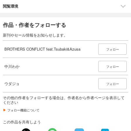
閲覧環境
作品・作者をフォローする
新刊やセール情報をお知らせします。
BROTHERS CONFLICT feat.Tsubaki&Azusa
フォロー
中川わか
フォロー
ウダジョ
フォロー
その他の作者をフォローする場合は、作者名から作者ページを表示して
ください
フォロー機能について
この作品を共有しよう