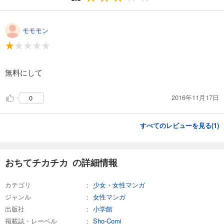
モモモン
無料にして
2016年11月17日
0
すべてのレビューを見る(
1
)
おちてチカチカ の詳細情報
カテゴリ
少女・女性マンガ
ジャンル
女性マンガ
出版社
小学館
掲載誌・レーベル
Sho-Comi