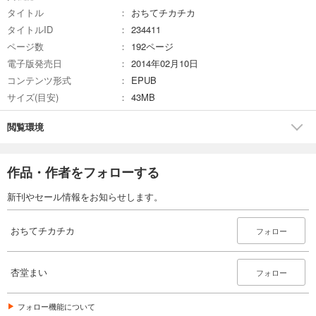
タイトル
おちてチカチカ
タイトルID
234411
ページ数
192ページ
電子版発売日
2014年02月10日
コンテンツ形式
EPUB
サイズ(目安)
43MB
閲覧環境
作品・作者をフォローする
新刊やセール情報をお知らせします。
おちてチカチカ
フォロー
杏堂まい
フォロー
フォロー機能について