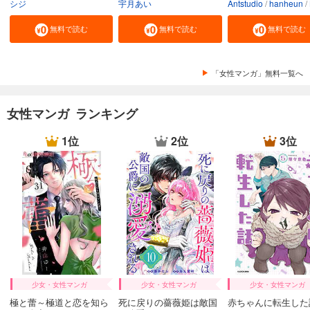
シジ
宇月あい
Antstudio
hanheun
無料で読む
無料で読む
無料で読む
「女性マンガ」無料一覧へ
女性マンガ ランキング
1位
2位
3位
少女・女性マンガ
少女・女性マンガ
少女・女性マンガ
極と蕾～極道と恋を知ら
死に戻りの薔薇姫は敵国
赤ちゃんに転生した