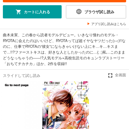
カートに入れる
ブラウザ試し読み
アプリ試し読みはこちら
曲木未実、この春から読者モデルデビュー。いきなり憧れのモデル・
RYOTAに会えたのはいいけど、RYOTAってば超イヤなヤツだった(><)!!な
のに、仕事でRYOTAの“彼女”にならきゃいけない上にキ…キ…キスま
で…!!?ファーストキスは、好きな人としたかったのに…(; ;)私…このまま
どうなっちゃうの――!?人気モデル×高校生読モのキュンラブストーリー
「おちてチカチカ」ほか、2作を収録!!
スライドして試し読み
全画面