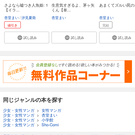
さよなら嘘つき人魚姫: 1
生意気すぎるよ、茅ヶ矢
あまくてズルい罠の
【イラ...
くん【単...
杏堂まい
汐見夏衛
杏堂まい
杏堂まい
値引き
完結
試し読み
試し読み
試し読み
同じジャンルの本を探す
少女・女性マンガ
>
女性マンガ
少女・女性マンガ
>
杏堂まい
少女・女性マンガ
>
小学館
少女・女性マンガ
>
Sho-Comi