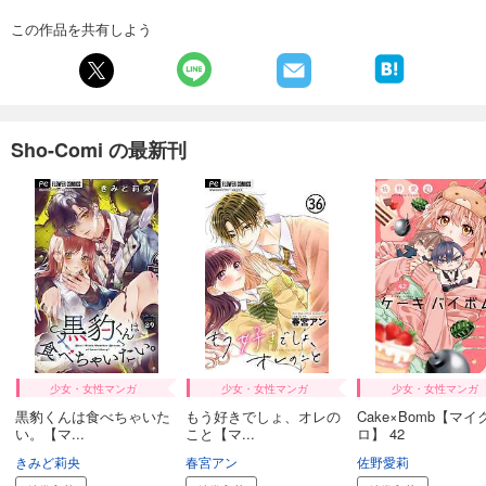
この作品を共有しよう
Sho-Comi の最新刊
少女・女性マンガ
少女・女性マンガ
少女・女性マンガ
黒豹くんは食べちゃいた
もう好きでしょ、オレの
Cake×Bomb【マイ
い。【マ...
こと【マ...
ロ】 42
きみど莉央
春宮アン
佐野愛莉