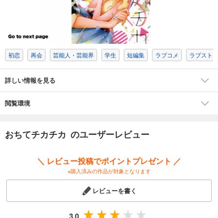
初恋
再会
芸能人・芸能界
学生
短編集
ラブコメ
ラブスト
詳しい情報を見る
閲覧環境
おちてチカチカ のユーザーレビュー
＼ レビュー投稿でポイントプレゼント ／
※購入済みの作品が対象となります
レビューを書く
3.0