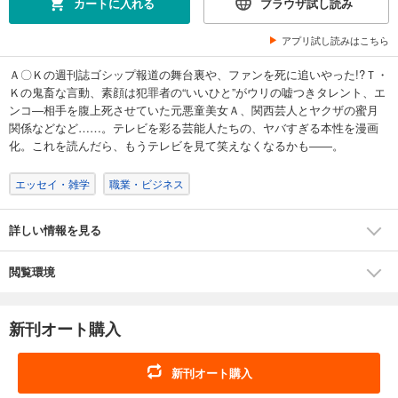
カートに入れる
ブラウザ試し読み
アプリ試し読みはこちら
Ａ〇Ｋの週刊誌ゴシップ報道の舞台裏や、ファンを死に追いやった!?Ｔ・
Ｋの鬼畜な言動、素顔は犯罪者の“いいひと”がウリの嘘つきタレント、エ
ンコ―相手を腹上死させていた元悪童美女Ａ、関西芸人とヤクザの蜜月
関係などなど……。テレビを彩る芸能人たちの、ヤバすぎる本性を漫画
化。これを読んだら、もうテレビを見て笑えなくなるかも――。
エッセイ・雑学
職業・ビジネス
詳しい情報を見る
閲覧環境
新刊オート購入
新刊オート購入