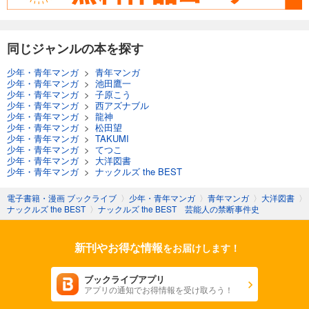
同じジャンルの本を探す
少年・青年マンガ
>
青年マンガ
少年・青年マンガ
>
池田鷹一
少年・青年マンガ
>
子原こう
少年・青年マンガ
>
西アズナブル
少年・青年マンガ
>
龍神
少年・青年マンガ
>
松田望
少年・青年マンガ
>
TAKUMI
少年・青年マンガ
>
てつこ
少年・青年マンガ
>
大洋図書
少年・青年マンガ
>
ナックルズ the BEST
電子書籍・漫画 ブックライブ
〉
少年・青年マンガ
〉
青年マンガ
〉
大洋図書
〉
ナックルズ the BEST
〉
ナックルズ the BEST 芸能人の禁断事件史
新刊やお得な情報
をお届けします！
ブックライブアプリ
アプリの通知でお得情報を受け取ろう！