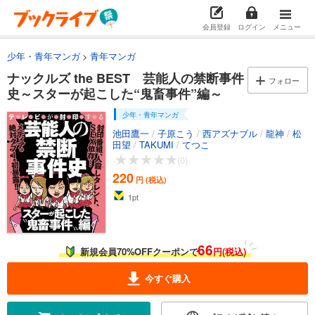
会員登録
ログイン
メニュー
少年・青年マンガ
青年マンガ
ナックルズ the BEST 芸能人の禁断事件
フォロー
史～スターが起こした“鬼畜事件”編～
少年・青年マンガ
池田鷹一
/
子原こう
/
西アズナブル
/
龍神
/
松
田望
/
TAKUMI
/
てつこ
-
(0)
220
円 (税込)
1
pt
66
新規会員70%OFFクーポンで
円(税込)
今すぐ購入