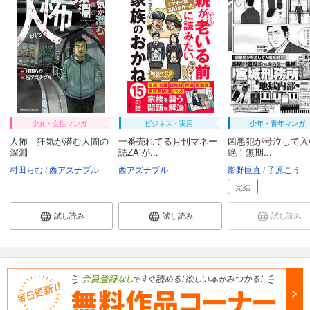
少女・女性マンガ
ビジネス・実用
少年・青年マンガ
人怖 狂気が潜む人間の
一番売れてる月刊マネー
凶悪犯が号泣して入
深淵
誌ZAiが...
絶！無期...
村田らむ
西アズナブル
西アズナブル
影野巨直
子原こう
完結
試し読み
試し読み
試し読み