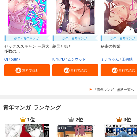
少年・青年マンガ
少年・青年マンガ
少年・青年マンガ
セックススキャン ー最大
義母と姉と
秘密の授業
多数の...
Oj
burn7
Kim.PD
ムンウッド
ミナちゃん
王鋼鉄
無料で読む
無料で読む
無料で読む
「青年マンガ」無料一覧へ
青年マンガ ランキング
1位
2位
3位