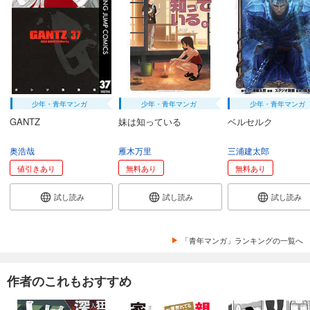
少年・青年マンガ
少年・青年マンガ
少年・青年マンガ
GANTZ
妹は知っている
ベルセルク
奥浩哉
雁木万里
三浦建太郎
値引きあり
無料あり
無料あり
試し読み
試し読み
試し読み
「青年マンガ」ランキングの一覧へ
作者のこれもおすすめ