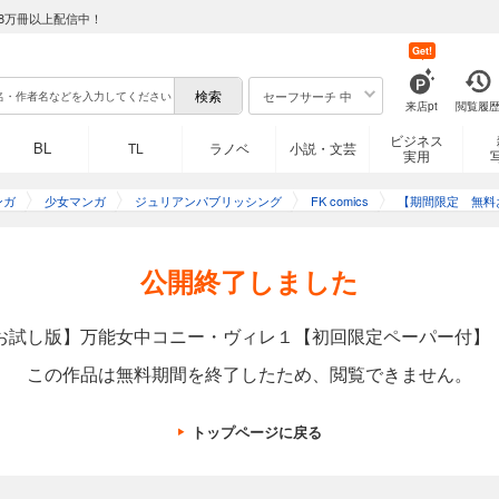
8万冊以上配信中！
Get!
セーフサーチ 中
来店pt
閲覧履
ビジネス
BL
TL
ラノベ
小説・文芸
実用
ンガ
少女マンガ
ジュリアンパブリッシング
FK comics
【期間限定 無料
公開終了しました
お試し版】万能女中コニー・ヴィレ１【初回限定ペーパー付】
この作品は無料期間を終了したため、閲覧できません。
トップページに戻る