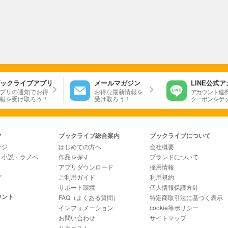
ックライブアプリ
メールマガジン
LINE公式
プリの通知でお得
お得な最新情報を
アカウント連
報を受け取ろう！
受け取ろう！
クーポンをゲ
ツ
ブックライブ総合案内
ブックライブについて
ージ
はじめての方へ
会社概要
・小説・ラノベ
作品を探す
ブランドについて
アプリダウンロード
採用情報
グ
ご利用ガイド
利用規約
サポート環境
個人情報保護方針
ウント
FAQ（よくある質問）
特定商取引法に基づく表示
インフォメーション
cookie等ポリシー
お問い合わせ
サイトマップ
リクエスト