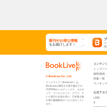
ブ
新刊やお得な情報
ア
をお届けします！
情
コンテン
トップペ
無料漫画
© BookLive Co., Ltd.
特集一覧
ブックライブ（BookLive!）は、
ランキン
BookLiveが運営する電子書店です。
TOPPANホールディングス、カルチ
公式アカ
ュア・コンビニエンス・クラブ、テ
レビ朝日の出資を受け、日本最大級
LINE
の電子書籍配信サービスを行ってい
X
ます。
Instagram