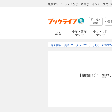
無料マンガ・ラノベなど、豊富なラインナップで18
絞り込み
検索
少年・青年
少女・女性
総合
マンガ
マンガ
電子書籍・漫画 ブックライブ
少女・女性マ
【期間限定 無料