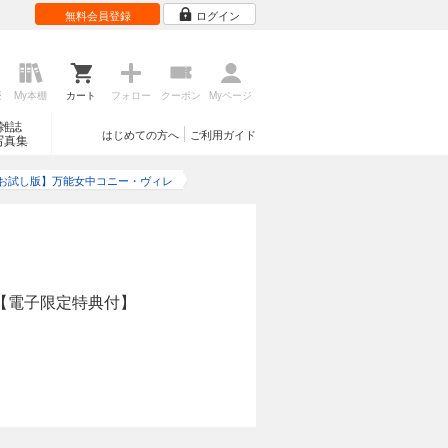
無料会員登録
ログイン
歴
My本棚
カート
フォロー
クーポン
Myページ
雑誌
はじめての方へ
ご利用ガイド
写真集
お試し版】万能女中コニー・ヴィレ
【電子限定特典付】