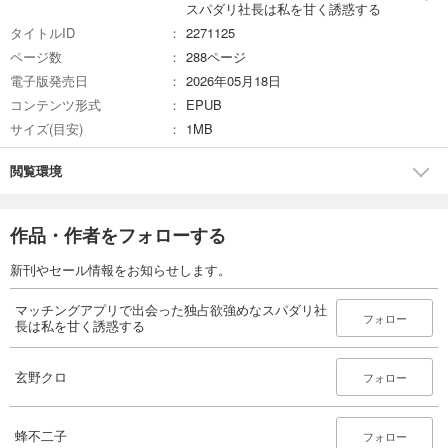
スパダリ社長は私を甘く誘惑する
タイトルID
2271125
ページ数
288ページ
電子版発売日
2026年05月18日
コンテンツ形式
EPUB
サイズ(目安)
1MB
閲覧環境
作品・作者をフォローする
新刊やセール情報をお知らせします。
マッチングアプリで出会った独占欲強めなスパダリ社
フォロー
長は私を甘く誘惑する
玄野クロ
フォロー
蜂不二子
フォロー