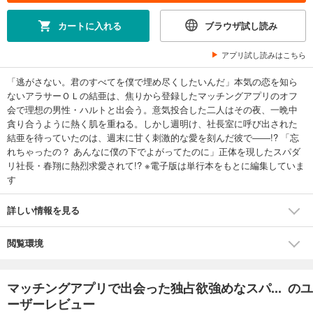
カートに入れる
ブラウザ試し読み
アプリ試し読みはこちら
「逃がさない。君のすべてを僕で埋め尽くしたいんだ」本気の恋を知ら
ないアラサーＯＬの結亜は、焦りから登録したマッチングアプリのオフ
会で理想の男性・ハルトと出会う。意気投合した二人はその夜、一晩中
貪り合うように熱く肌を重ねる。しかし週明け、社長室に呼び出された
結亜を待っていたのは、週末に甘く刺激的な愛を刻んだ彼で――!? 「忘
れちゃったの？ あんなに僕の下でよがってたのに」正体を現したスパダ
リ社長・春翔に熱烈求愛されて!? ※電子版は単行本をもとに編集していま
す
詳しい情報を見る
閲覧環境
マッチングアプリで出会った独占欲強めなスパ... のユ
ーザーレビュー