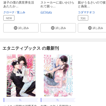
迷子の僕の異世界生活
ストーカーに追いかけら
親がうるさいので後輩
あたたか...
れて困っ...
と偽装...
クローナ
篁ふみ
山口ねね
コダマナオコ
NEW
完結
試し読み
試し読み
試し読み
エタニティブックス の最新刊
TL
TL