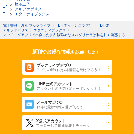
TL
>
蜂不二子
TL
>
アルファポリス
TL
>
エタニティブックス
電子書籍・漫画 ブックライブ
〉
TL（ティーンズラブ）
〉
TL小説
〉
アルファポリス
〉
エタニティブックス
〉
マッチングアプリで出会った独占欲強めなスパダリ社長は私を甘く誘惑する
新刊やお得な情報
をお届けします！
ブックライブアプリ
アプリの通知でお得情報を受け取ろう！
LINE公式アカウント
アカウント連携で限定クーポンゲット！
メールマガジン
お得な最新情報を受け取ろう！
X公式アカウント
フォローして最新情報をチェック！