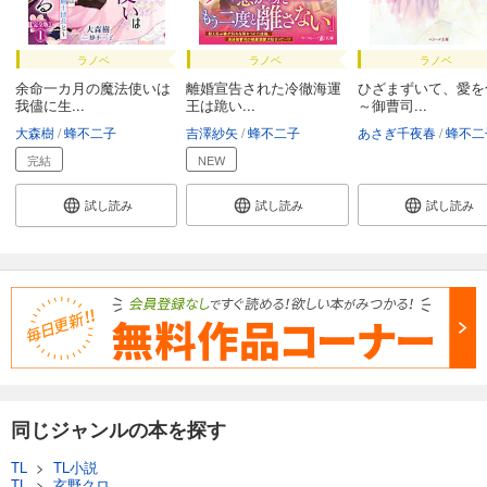
ラノベ
ラノベ
ラノベ
余命一カ月の魔法使いは
離婚宣告された冷徹海運
ひざまずいて、愛を
我儘に生...
王は跪い...
～御曹司...
大森樹
蜂不二子
吉澤紗矢
蜂不二子
あさぎ千夜春
蜂不二
完結
NEW
試し読み
試し読み
試し読み
同じジャンルの本を探す
TL
>
TL小説
TL
>
玄野クロ