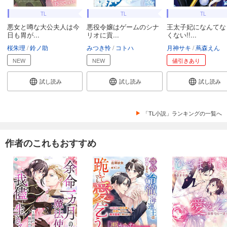
TL
TL
TL
悪女と噂な大公夫人は今
悪役令嬢はゲームのシナ
王太子妃になんてな
日も胃が...
リオに貢...
くない!!...
桜朱理
鈴ノ助
みつき怜
コトハ
月神サキ
蔦森えん
NEW
NEW
値引きあり
試し読み
試し読み
試し読み
「TL小説」ランキングの一覧へ
作者のこれもおすすめ