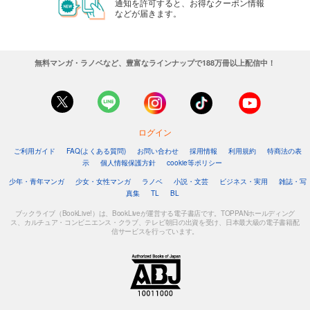
通知を許可すると、お得なクーポン情報
などが届きます。
無料マンガ・ラノベなど、豊富なラインナップで188万冊以上配信中！
ログイン
ご利用ガイド
FAQ(よくある質問)
お問い合わせ
採用情報
利用規約
特商法の表
示
個人情報保護方針
cookie等ポリシー
少年・青年マンガ
少女・女性マンガ
ラノベ
小説・文芸
ビジネス・実用
雑誌・写
真集
TL
BL
ブックライブ（BookLive!）は、BookLiveが運営する電子書店です。TOPPANホールディング
ス、カルチュア・コンビニエンス・クラブ、テレビ朝日の出資を受け、日本最大級の電子書籍配
信サービスを行っています。