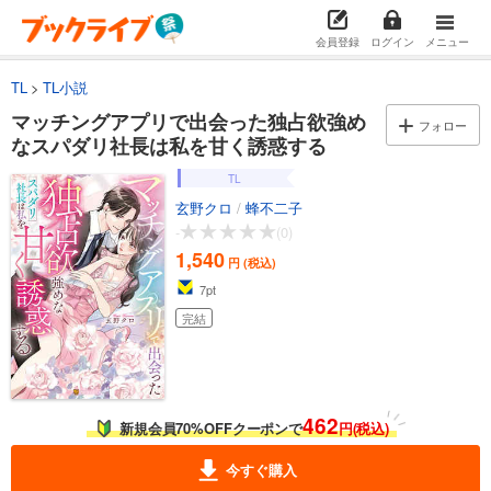
会員登録
ログイン
メニュー
TL
TL小説
マッチングアプリで出会った独占欲強め
フォロー
なスパダリ社長は私を甘く誘惑する
TL
玄野クロ
/
蜂不二子
-
(0)
1,540
円 (税込)
7
pt
完結
462
新規会員70%OFFクーポンで
円(税込)
今すぐ購入