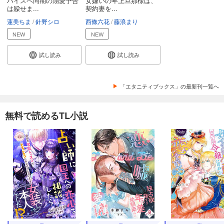
ハイスペ同期の溺愛予告
女嫌いの年上旦那様は、
は躱せま...
契約妻を...
蓮美ちま
針野シロ
西條六花
藤浪まり
NEW
NEW
試し読み
試し読み
「エタニティブックス」の最新刊一覧へ
無料で読めるTL小説