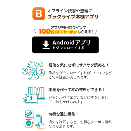
通信を気にせずにサクサク読める！
作品をダウンロードすれば、いつでもど
こでも読書が楽しめます。
本棚を作って本の整理ができる！
ジャンルや作家ごとなどに本を分類し
て、鍵もかけられます。
お得な通知機能！
通知を許可すると、お得なクーポン情報
などが届きます。