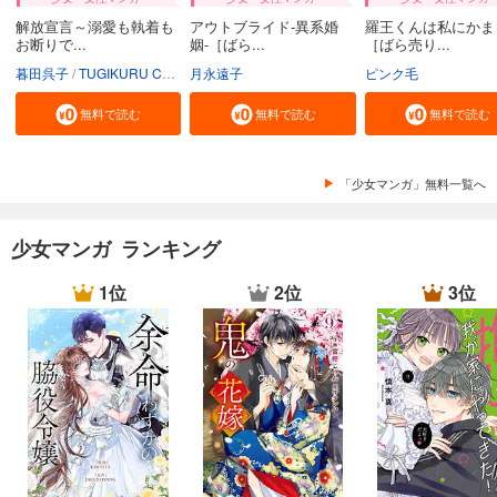
解放宣言～溺愛も執着も
アウトブライド-異系婚
羅王くんは私にかま
お断りで...
姻-［ばら...
［ばら売り...
暮田呉子
TUGIKURU COMICS
月永遠子
ピンク毛
無料で読む
無料で読む
無料で読む
「少女マンガ」無料一覧へ
少女マンガ ランキング
1位
2位
3位