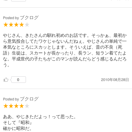
ブクログ
Posted by
やじさん、きたさんの馴れ初めのお話です。そっかぁ、最初か
ら意気投合してたワケじゃないんだねぇ。やじさんの単純で一
本気なところにスカッとします。そういえば、昔の不良（死
語）生徒は、スカートが長かったり、長ラン、短ラン着てたよ
な。平成世代の子たちがこのマンが読んだらどう感じるんだろ
う。
2010年08月28日
0
ブクログ
Posted by
ああ、やじきただよっ！って思った。
そして『昭和』
確かに昭和だ。