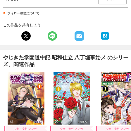
フォロー機能について
この作品を共有しよう
やじきた学園道中記 昭和仕立 八丁堀事始メ のシリー
ズ、関連作品
少女・女性マンガ
少女・女性マンガ
少女・女性マンガ