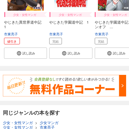
少女・女性マンガ
少女・女性マンガ
少女・女性マンガ
やじきた異世界道中記
やじきた学園道中記 1
やじきた学園道中記
1
ンオフ ...
市東亮子
市東亮子
市東亮子
値引き
完結
完結
試し読み
試し読み
試し読み
同じジャンルの本を探す
少女・女性マンガ
>
少女マンガ
少女・女性マンガ
>
市東亮子