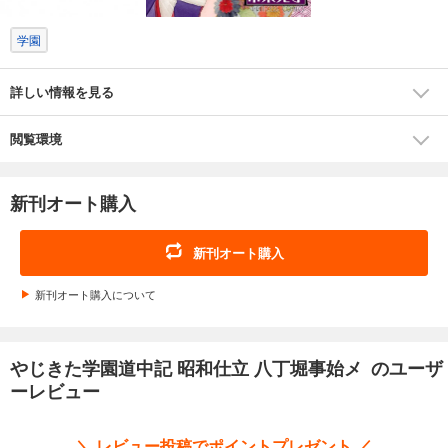
学園
詳しい情報を見る
閲覧環境
新刊オート購入
新刊オート購入
新刊オート購入について
やじきた学園道中記 昭和仕立 八丁堀事始メ のユーザ
ーレビュー
＼ レビュー投稿でポイントプレゼント ／