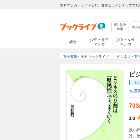
無料マンガ・ラノベなど、豊富なラインナップで18
絞り込み
検索
少年・青年
少女・女性
総合
マンガ
マンガ
電子書籍・漫画 ブックライブ
ビジネス・実
ビ
ビ
矢野
733
3.0
狭い
け、