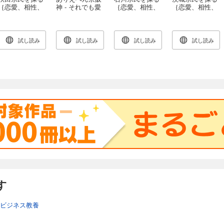
｛恋愛、相性、
神 - それでも愛
｛恋愛、相性、
｛恋愛、相性、
性格、特徴すべ
される、京都・
性格、特徴すべ
性格、特徴すべ
てまるわかり｝
大阪・神戸の“け
てまるわかり｝
てまるわかり｝
ったい”な面々 -
試し読み
試し読み
試し読み
試し読み
す
ビジネス教養