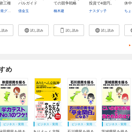
電験三種
バルガイド
ての競争戦略
投資で4億円。
休中
優...
た...
TAC出版開発グループ
借金玉
楠木建
ナスダッ子
ちょ
し読み
試し読み
試し読み
試し読み
すめ
ビジネス・実用
ビジネス・実用
ビジネス・実用
ビジネス・実用
秋田県民を操る
ありえへん京阪
石川県民を操る
茨城県民を操る