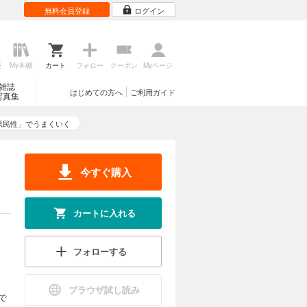
無料会員登録
ログイン
歴
My本棚
カート
フォロー
クーポン
Myページ
雑誌
はじめての方へ
ご利用ガイド
写真集
県民性」でうまくいく
今すぐ購入
カートに入れる
フォローする
ブラウザ試し読み
で