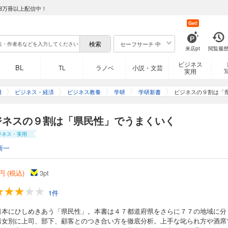
8万冊以上配信中！
Get!
セーフサーチ 中
来店pt
閲覧履
ビジネス
BL
TL
ラノベ
小説・文芸
実用
用
ビジネス・経済
ビジネス教養
学研
学研新書
ビジネスの９割は「
ジネスの９割は「県民性」でうまくいく
ジネス・実用
新一
円 (税込)
3
pt
1件
日本にひしめきあう「県民性」。本書は４７都道府県をさらに７７の地域に分
男女別に上司、部下、顧客とのつき合い方を徹底分析。上手な叱られ方や酒席