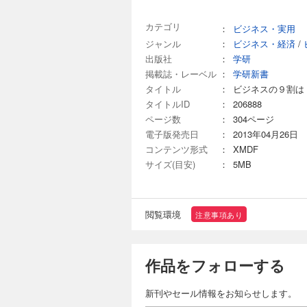
カテゴリ
：
ビジネス・実用
ジャンル
：
ビジネス・経済
/
出版社
：
学研
掲載誌・レーベル
：
学研新書
タイトル
：
ビジネスの９割は
タイトルID
：
206888
ページ数
：
304ページ
電子版発売日
：
2013年04月26日
コンテンツ形式
：
XMDF
サイズ(目安)
：
5MB
閲覧環境
注意事項あり
作品をフォローする
新刊やセール情報をお知らせします。