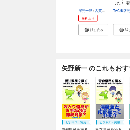
った！ 
...
岸見一郎
古賀史健
無料あり
試し読み
試
矢野新一 のこれもおす
ビジネス・実用
ビジネス・実用
愛知県民を操る
青森県民を操る