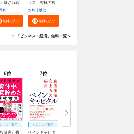
』愛され続
ルス 究極の営
業...
司郎
水嶋玲以仁
無料で読む
無料で読む
「ビジネス・経済」無料一覧へ
6位
7位
ジネス・実用
ビジネス・実用
投資家が育
ベインキャピタ