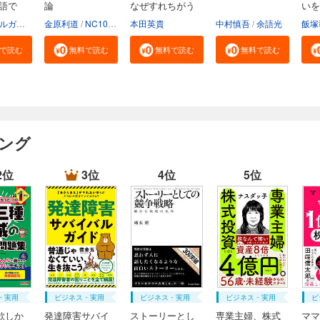
物語で
論
なぜすれちがう
いを
の...
け...
三菱UFJモルガン・スタンレー証券株式会社
金原利道
NC10Team
本田英貴
中村慎吾
余語光
飯塚
で読む
無料で読む
無料で読む
無料で読む
キング
2位
3位
4位
5位
・実用
ビジネス・実用
ビジネス・実用
ビジネス・実用
ビ
欲しか
発達障害サバイ
ストーリーとし
専業主婦、株式
ママ