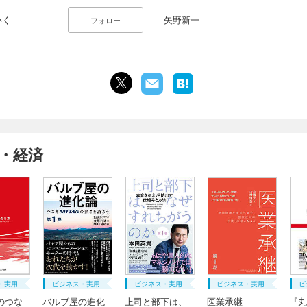
いく
矢野新一
フォロー
・経済
・実用
ビジネス・実用
ビジネス・実用
ビジネス・実用
ビ
のつな
バルブ屋の進化
上司と部下は、
医業承継
『丸