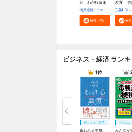
郎 わが投資術
ぎ方 ─ 
読...
清原達郎
ウエノ
河野慶
無料で読む
無料
ビジネス・経済 ラン
1位
ビジネス・実用
ビジネス
嫌われる勇気
みんなが