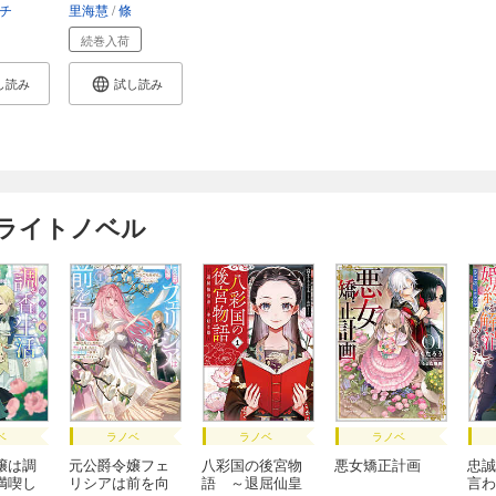
チ
里海慧
條
続巻入荷
し読み
試し読み
けライトノベル
ベ
ラノベ
ラノベ
ラノベ
嬢は調
元公爵令嬢フェ
八彩国の後宮物
悪女矯正計画
忠誠
満喫し
リシアは前を向
語 ～退屈仙皇
言わ