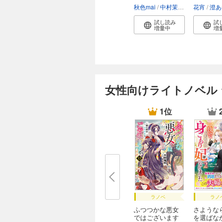
カ...
た...
秋色mai
中村茉莉子
花宵
澄あ
試し読み
試
増量中
増
女性向けライトノベル
1位
ラノベ
ラノ
ふつつかな悪女
さような
ではございます
を選ばな