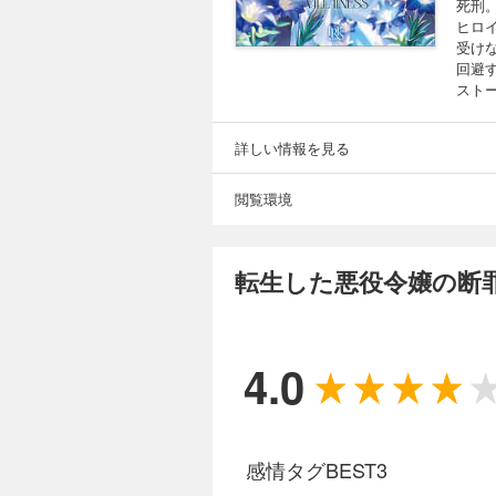
死刑
ヒロ
受け
回避
スト
詳しい情報を見る
閲覧環境
転生した悪役令嬢の断罪
4.0
感情タグBEST3