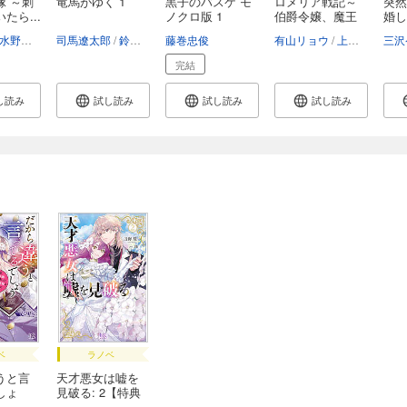
嫁 ～刺
竜馬がゆく 1
黒子のバスケ モ
ロメリア戦記～
突然
たら...
ノクロ版 1
伯爵令嬢、魔王
婚し
を...
（「
水野かがり
司馬遼太郎
鈴ノ木ユウ
藤巻忠俊
有山リョウ
上戸亮
コダ
三沢
完結
し読み
試し読み
試し読み
試し読み
ベ
ラノベ
うと言
天才悪女は嘘を
しょ
見破る: 2【特典
S...