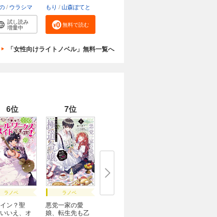
婚約...
の
ウラシマ
もり
山森ぽてと
試し読み
無料で読む
増量中
「女性向けライトノベル」無料一覧へ
6位
7位
ラノベ
ラノベ
イン？聖
悪党一家の愛
いいえ、オ
娘、転生先も乙