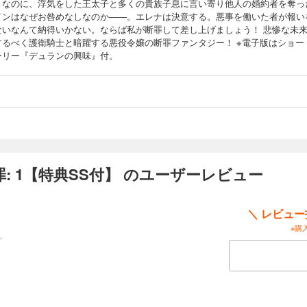
。なのに、浮気をした王太子と多くの貴族子息に言い寄り他人の婚約者を奪っ
インはなぜお咎めなしなのか――。エレナは決意する。悪事を働いた者が報い
ないなんて納得いかない。ならば私が断罪して差し上げましょう！ 悲惨な未
するべく護衛騎士と暗躍する悪役令嬢の断罪ファンタジー！ ※電子版はショー
ーリー『デュランの興味』付。
: 1【特典SS付】 のユーザーレビュー
＼ レビュ
※購