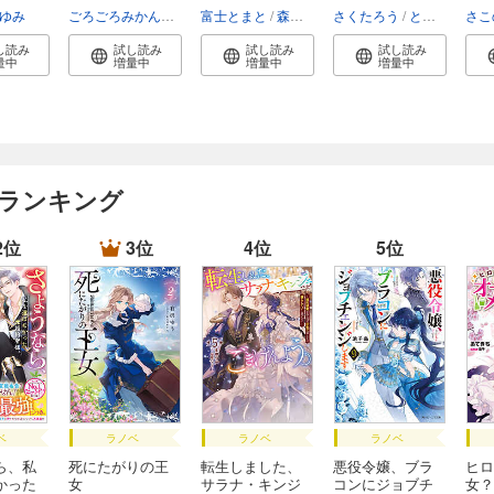
く...
帝...
約...
ゆみ
ごろごろみかん。
コユコム
富士とまと
森野きこり
さくたろう
とよた瑣織
さこ
し読み
試し読み
試し読み
試し読み
量中
増量中
増量中
増量中
 ランキング
2位
3位
4位
5位
ベ
ラノベ
ラノベ
ラノベ
ら、私
死にたがりの王
転生しました、
悪役令嬢、ブラ
ヒロ
かった
女
サラナ・キンジ
コンにジョブチ
女？