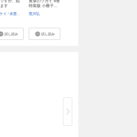
ですが、結
黄泉のツガイ 6巻
ます
特装版 小冊子...
「き...
マ
ケイ
水埜なつ
荒川弘
試し読み
試し読み