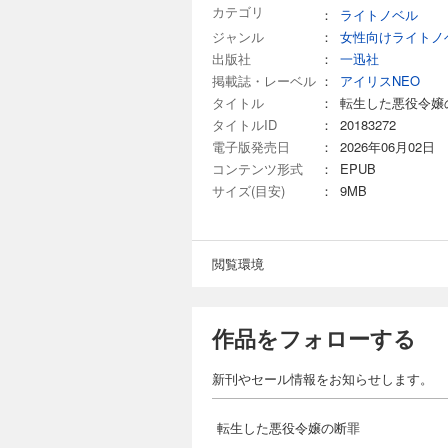
カテゴリ
：
ライトノベル
ジャンル
：
女性向けライトノ
出版社
：
一迅社
掲載誌・レーベル
：
アイリスNEO
タイトル
：
転生した悪役令嬢
タイトルID
：
20183272
電子版発売日
：
2026年06月02日
コンテンツ形式
：
EPUB
サイズ(目安)
：
9MB
閲覧環境
作品をフォローする
新刊やセール情報をお知らせします。
転生した悪役令嬢の断罪