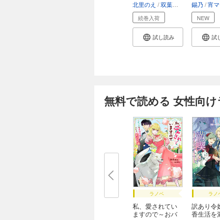
北里のえ
双葉はづき
錫乃
宵マ
続巻入荷
NEW
試し読み
試
無料で読める 女性向
ラノベ
ラノ
私、愛されてい
訳あり令
ますので～おバ
香生活を