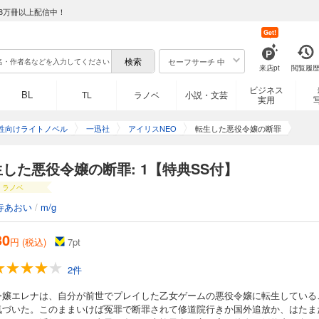
8万冊以上配信中！
Get!
セーフサーチ 中
来店pt
閲覧履
ビジネス
BL
TL
ラノベ
小説・文芸
実用
性向けライトノベル
一迅社
アイリスNEO
転生した悪役令嬢の断罪
した悪役令嬢の断罪: 1【特典SS付】
ラノベ
寺あおい
/
m/g
30
円 (税込)
7
pt
2件
令嬢エレナは、自分が前世でプレイした乙女ゲームの悪役令嬢に転生している
気づいた。このままいけば冤罪で断罪されて修道院行きか国外追放か、はたま