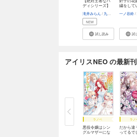
【絶対王者なバ
針子の花
ディシリーズ】
繍をしてい
曲...
滝井みらん
九マ564
一ノ谷鈴
NEW
試し読み
試
アイリスNEO の最新刊
ラノベ
ラノ
悪役令嬢はシン
だから違
グルマザーにな
ってるで
り...
う ...