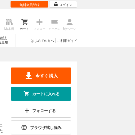
無料会員登録
ログイン
歴
My本棚
カート
フォロー
クーポン
Myページ
雑誌
はじめての方へ
ご利用ガイド
写真集
今すぐ購入
カートに入れる
フォローする
こ
ブラウザ試し読み
た