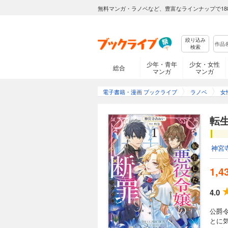
無料マンガ・ラノベなど、豊富なラインナップで18
絞り込み
検索
少年・青年
少女・女性
総合
マンガ
マンガ
電子書籍・漫画 ブックライブ
ラノベ
女
転生
神宮
1,4
4.0
公爵
とに