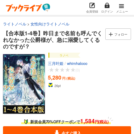
会員登録
ログイン
メニュー
ライトノベル
女性向けライトノベル
【合本版1-4巻】昨日まで名前も呼んでく
フォロー
れなかった公爵様が、急に溺愛してくる
のですが？
ラノベ
三月叶姫
/
whimhalooo
-
(0)
5,280
円 (税込)
26
pt
1,584
新規会員70%OFFクーポンで
円(税込)
今すぐ購入