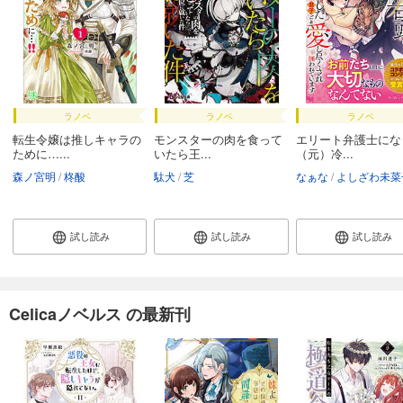
ラノベ
ラノベ
ラノベ
転生令嬢は推しキャラの
モンスターの肉を食って
エリート弁護士にな
ために…...
いたら王...
（元）冷...
森ノ宮明
柊酸
駄犬
芝
なぁな
よしざわ未菜
試し読み
試し読み
試し読み
Celicaノベルス の最新刊