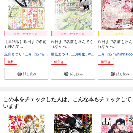
少女・女性マンガ
少女・女性マンガ
ラノベ
【単話版】昨日まで名前
昨日まで名前も呼んでく
昨日まで名前も呼ん
も呼んで...
れなかっ...
れなかっ...
風見まつり
三月叶姫
whimhalooo
風見まつり
三月叶姫
whimhalooo
三月叶姫
whimhaloo
無料
値引き
値引き
試し読み
試し読み
試し読み
この本をチェックした人は、こんな本もチェックして
います