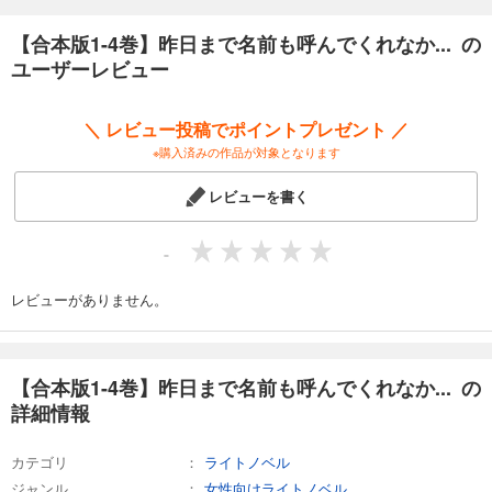
僕が必ず君を幸せにしてみせる」
死に戻りで愛を見つけた冷血公爵×不遇なおっとり女神令嬢による、やり
【合本版1-4巻】昨日まで名前も呼んでくれなか... の
直し溺愛ファンタジー開幕！
ユーザーレビュー
「どうしてこんなに愛してくれるの……？」
＼ レビュー投稿でポイントプレゼント ／
マリエーヌを悩ませるのは、冷徹無慈悲な夫・アレクシア公爵の変貌
※購入済みの作品が対象となります
だ。屋敷に閉じ込められた孤独な結婚生活だったのに、突然プロポーズ
され、“僕の女神”と溺愛してきたのだ！ 宝石まみれの花束を贈られ、恋愛
レビューを書く
小説の胸キュンテクニックで口説かれ。不器用で真っ直ぐな愛の言葉
に、凍えた心が癒えていく。だけど──愛されている理由が分からない。
仮初の人格が現れたのか？ 何がきっかけで、心を入れ替えたのか……？
-
「もう一度奇跡が起こるなら──僕が必ず君を幸せにしてみせる」
死に戻りで愛を見つけた冷血公爵×不遇なおっとり女神令嬢による、やり
レビューがありません。
直し溺愛ファンタジー開幕！
【合本版1-4巻】昨日まで名前も呼んでくれなか... の
詳細情報
カテゴリ
ライトノベル
ジャンル
女性向けライトノベル