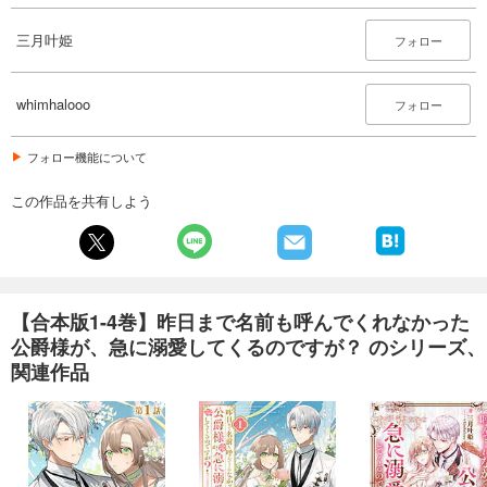
三月叶姫
フォロー
whimhalooo
フォロー
フォロー機能について
この作品を共有しよう
【合本版1-4巻】昨日まで名前も呼んでくれなかった
公爵様が、急に溺愛してくるのですが？ のシリーズ、
関連作品