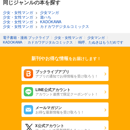
同じジャンルの本を探す
少女・女性マンガ
>
少女マンガ
少女・女性マンガ
>
遊ハち
少女・女性マンガ
>
KADOKAWA
少女・女性マンガ
>
カドカワデジタルコミックス
電子書籍・漫画 ブックライブ
〉
少女・女性マンガ
〉
少女マンガ
〉
KADOKAWA
〉
カドカワデジタルコミックス
〉
嗚呼、たぬきはもうだめです
新刊やお得な情報
をお届けします！
ブックライブアプリ
アプリの通知でお得情報を受け取ろう！
LINE公式アカウント
アカウント連携で限定クーポンゲット！
メールマガジン
お得な最新情報を受け取ろう！
X公式アカウント
フォローして最新情報をチェック！