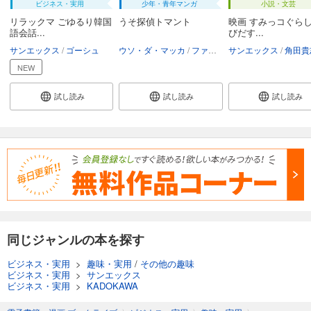
ビジネス・実用
少年・青年マンガ
小説・文芸
リラックマ ごゆるり韓国
うそ探偵トマント
映画 すみっコぐら
語会話...
びだす...
サンエックス
ゴーシュ
ウソ・ダ・マッカ
ファンワークス
サンエックス
サンエックス
角田貴志（ヨーロッパ
NEW
試し読み
試し読み
試し読み
同じジャンルの本を探す
ビジネス・実用
>
趣味・実用
/
その他の趣味
ビジネス・実用
>
サンエックス
ビジネス・実用
>
KADOKAWA