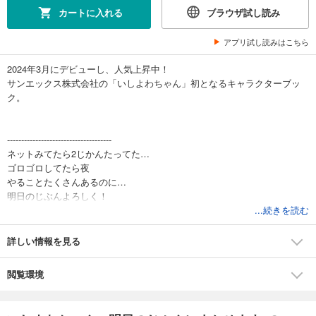
カートに入れる
ブラウザ試し読み
アプリ試し読みはこちら
2024年3月にデビューし、人気上昇中！
サンエックス株式会社の「いしよわちゃん」初となるキャラクターブッ
ク。
-------------------------------------
ネットみてたら2じかんたってた…
ゴロゴロしてたら夜
やることたくさんあるのに…
明日のじぶんよろしく！
-------------------------------------
...続きを読む
・オフィス、オフィス愛用品、おへやなどを大公開
詳しい情報を見る
・いしよわちゃんのおしごと、おうちじかん、推し活事情
・Short Story「いしよわちゃんのバレッタ」「いしつよちゃんのリボ
閲覧環境
ン」他収録
・Xで大人気！実写いしよわちゃん