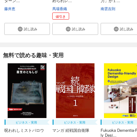
ターン...
められレ...
力」が１...
藤井恵
馬場香織
南雲吉則
値引き
試し読み
試し読み
試し読み
無料で読める趣味・実用
ビジネス・実用
ビジネス・実用
ビジネス・実用
呪われしミストバロウ
マンガ 続戦国自衛隊
Fukuoka Dementia-F
ly Desi...