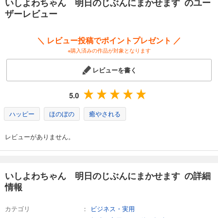
いしよわちゃん 明日のじぶんにまかせます のユー
同僚のいしつよちゃんも登場！
ザーレビュー
あなたの心の緊張を解いてくれる一冊です。
＜Profile＞
＼ レビュー投稿でポイントプレゼント ／
■いしよわちゃん
※購入済みの作品が対象となります
三日坊主で自分をついつい甘やかしちゃうイヌ。
意志が弱いせいかまっすぐだった耳やしっぽもだんだん垂れてきちゃっ
レビューを書く
た…。
口癖は「明日こそ」。
5.0
■いしつよちゃん
いしよわちゃんの同僚。
ハッピー
ほのぼの
癒やされる
意志が強くストイック。
首のリボンは1年間、コツコツお金を貯めて買ったらしい。
レビューがありません。
＜目次＞
第1章 おしごと／第2章 おうちじかん／第3章 日常／第4章 いしよわちゃ
んといしつよちゃん
いしよわちゃん 明日のじぶんにまかせます の詳細
情報
カテゴリ
ビジネス・実用