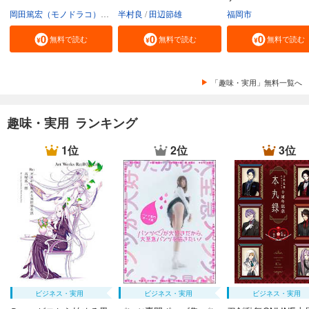
岡田篤宏（モノドラコ）
宮﨑樹
半村良
田辺節雄
福岡市
無料で読む
無料で読む
無料で読む
「趣味・実用」無料一覧へ
趣味・実用 ランキング
1位
2位
3位
ビジネス・実用
ビジネス・実用
ビジネス・実用