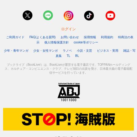
ログイン
ご利用ガイド
FAQ(よくある質問)
お問い合わせ
採用情報
利用規約
特商法の表
示
個人情報保護方針
cookie等ポリシー
少年・青年マンガ
少女・女性マンガ
ラノベ
小説・文芸
ビジネス・実用
雑誌・写
真集
TL
BL
ブックライブ（BookLive!）は、BookLiveが運営する電子書店です。TOPPANホールディング
ス、カルチュア・コンビニエンス・クラブ、テレビ朝日の出資を受け、日本最大級の電子書籍配
信サービスを行っています。