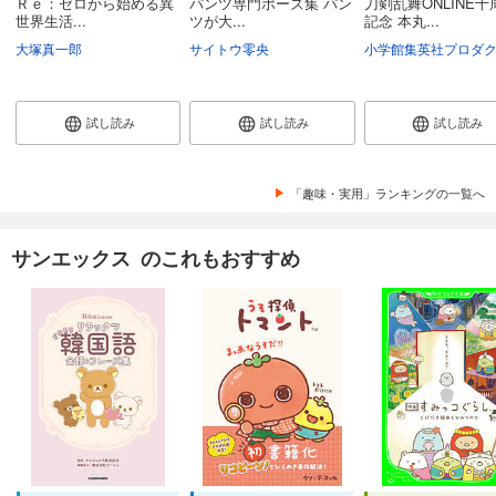
Ｒｅ：ゼロから始める異
パンツ専門ポーズ集 パン
刀剣乱舞ONLINE十
世界生活...
ツが大...
記念 本丸...
大塚真一郎
サイトウ零央
試し読み
試し読み
試し読み
「趣味・実用」ランキングの一覧へ
サンエックス のこれもおすすめ