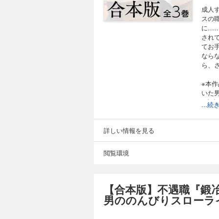
成人
スの
に…
され
てお
なら
ら、
※本
いた
※本
...
ださ
詳しい情報を見る
閲覧環境
【合本版】不遇職『鍛
男ののんびりスローラ