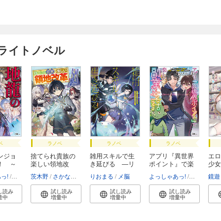
けライトノベル
ベ
ラノベ
ラノベ
ラノベ
ンジョ
捨てられ貴族の
雑用スキルで生
アプリ『異世界
エロ
！ ～
楽しい領地改
き延びる ―リ
ポイント』で楽
少女
革 ...
ス...
し...
み...
っ!
こるせ
茨木野
さかなへん
りおまる
メ脳
よっしゃあっ!
カラスBTK
鏡遊
し読み
試し読み
試し読み
試し読み
量中
増量中
増量中
増量中