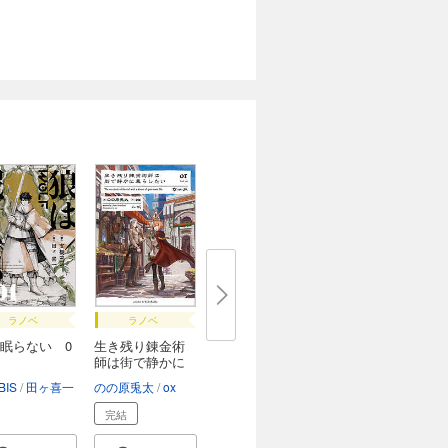
ラノベ
ラノベ
眠らない 0
生き残り錬金術
師は街で静かに
暮...
IS
田ヶ喜一
のの原兎太
ox
完結