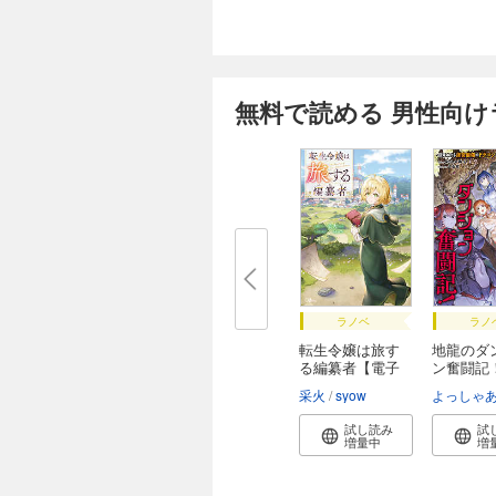
無料で読める 男性向
ラノベ
ラノ
転生令嬢は旅す
地龍のダ
る編纂者【電子
ン奮闘記
Ｓ...
目...
采火
syow
よっしゃあ
試し読み
試
増量中
増