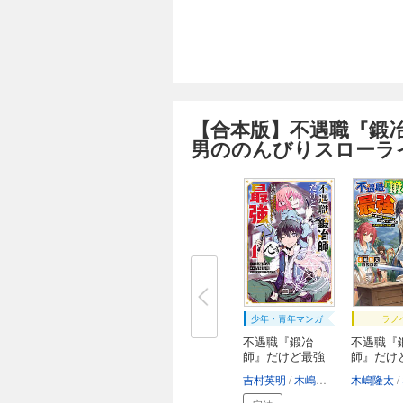
【合本版】不遇職『鍛
男ののんびりスローラ
少年・青年マンガ
ラノ
不遇職『鍛冶
不遇職『
師』だけど最強
師』だけ
です...
です...
吉村英明
木嶋隆太
なかむら
木嶋隆太