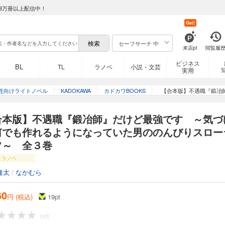
8万冊以上配信中！
Get!
セーフサーチ 中
来店pt
閲覧履
ビジネス
BL
TL
ラノベ
小説・文芸
実用
性向けライトノベル
KADOKAWA
カドカワBOOKS
【合本版】不遇職『鍛冶
うになって
合本版】不遇職『鍛冶師』だけど最強です ～気づ
何でも作れるようになっていた男ののんびりスロー
フ～ 全３巻
ラノベ
隆太
/
なかむら
60
円 (税込)
19
pt
0件