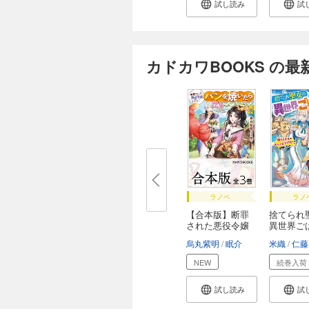
試し読み
試
カドカワBOOKS の最
ラノベ
ラノ
【合本版】断罪
捨てられ
された悪役令嬢
異世界ご
で...
...
烏丸紫明
眠介
米織
仁藤
NEW
続巻入荷
試し読み
試