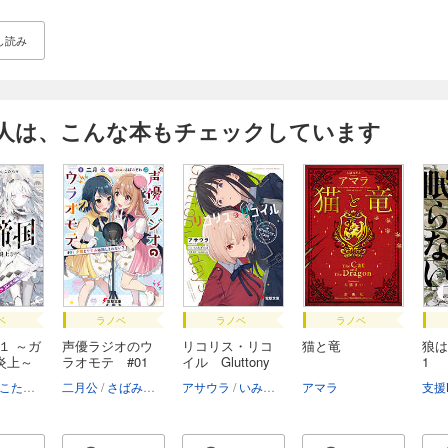
し読み
人は、こんな本もチェックしています
ベ
ラノベ
ラノベ
ラノベ
１ ～ガ
声優ラジオのウ
リコリス・リコ
猫と竜
狼は
炎上～
ラオモテ #01
イル Gluttony
1
夕...
d...
こたろう
二月公
さばみぞれ
アサウラ
いみぎむる
アマラ
SpiderLily
支援B