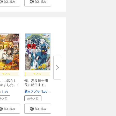
試し読み
試し読み
ラノベ
ラノベ
、山暮らし
俺、悪役騎士団
めました。1
長に転生する。
...
しの
酒本アズサ
kodamazon
巻入荷
続巻入荷
試し読み
試し読み