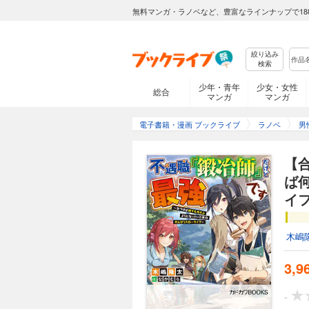
無料マンガ・ラノベなど、豊富なラインナップで18
絞り込み
検索
少年・青年
少女・女性
総合
マンガ
マンガ
電子書籍・漫画 ブックライブ
ラノベ
男
【
ば
イ
木嶋
3,9
-