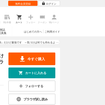
無料会員登録
ログイン
歴
My本棚
カート
フォロー
クーポン
Myページ
雑誌
はじめての方へ
ご利用ガイド
写真集
師』だけど最強です ～気づけば何でも作れるよ
いた男ののんびりスローライフ～
け
今すぐ購入
ラ
カートに入れる
フォローする
ブラウザ試し読み