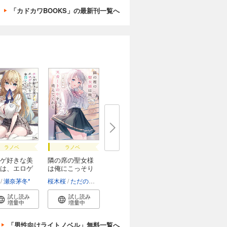
「カドカワBOOKS」の最新刊一覧へ
ラノベ
ラノベ
ゲ好きな美
隣の席の聖女様
は、エロゲ
は俺にこっそり
ス...
瀬奈茅冬*
桜木桜
ただのゆきこ
試し読み
試し読み
増量中
増量中
「男性向けライトノベル」無料一覧へ