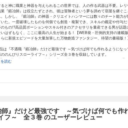
すると神に職業と神器を与えられるこの世界では、人の作る武器は不要。レリ
職業『鍛冶師』は役立たずとされ、彼は冒険者という夢を諦めて宿屋を継ぐこ
…。しかし、『鍛冶師』の神器・クリエイトハンマーには数々のチート能力が
ていた。一度破壊したものを何個でも創造・複製でき、スキルの鑑定や付与だ
手のもの!?高品質ポーションやスキル付きのアクセサリを量産できる男が話題
ないはずもなく、ここに最高の人生が始まる！【WEB発・圧倒的支持の連載
さらに新規エピソードを大量加筆した万物創造ファンタジー、待望の書籍版！
作品は『不遇職『鍛冶師』だけど最強です ～気づけば何でも作れるようになっ
男ののんびりスローライフ～』シリーズ全３巻を収録しています。
商品は１冊に全巻を収録した合本形式での配信となります。あらかじめご了承
続きを読む
い。
冶師』だけど最強です ～気づけば何でも作
イフ～ 全３巻 のユーザーレビュー