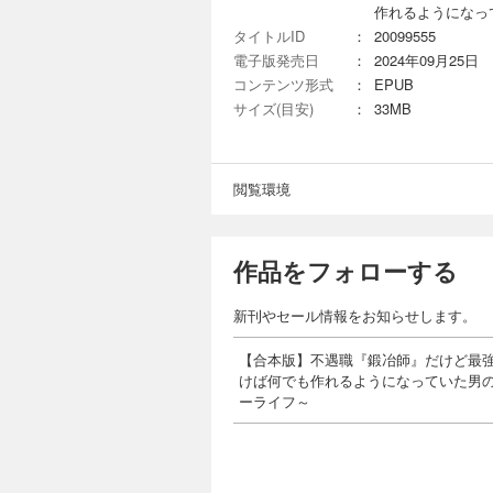
作れるようになっ
タイトルID
：
20099555
電子版発売日
：
2024年09月25日
コンテンツ形式
：
EPUB
サイズ(目安)
：
33MB
閲覧環境
作品をフォローする
新刊やセール情報をお知らせします。
【合本版】不遇職『鍛冶師』だけど最
けば何でも作れるようになっていた男
ーライフ～