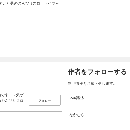
ていた男ののんびりスローライフ～
作者をフォローする
新刊情報をお知らせします。
強です ～気づ
木嶋隆太
ののんびりスロ
フォロー
なかむら