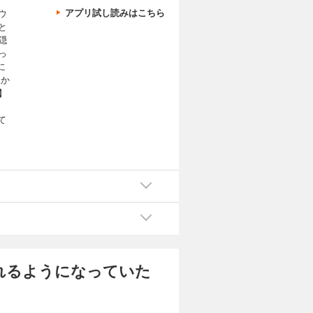
アプリ試し読みはこちら
ウ
と
隠
っ
に
版か
】
て
く
れるようになっていた