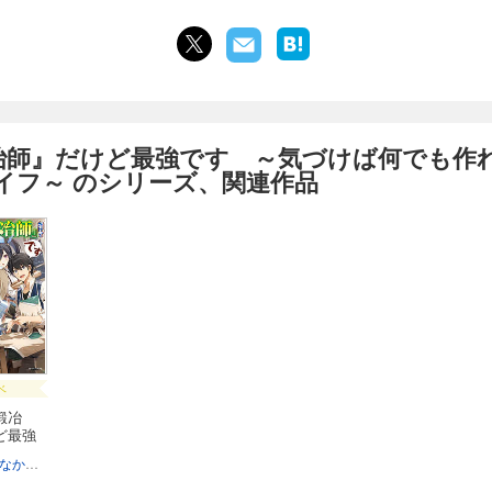
冶師』だけど最強です ～気づけば何でも作
イフ～ のシリーズ、関連作品
ベ
鍛冶
ど最強
なかむら