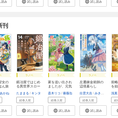
し読み
試し読み
試し読み
試し読み
新刊
ベ
ラノベ
ラノベ
ラノベ
聖女の
鍛冶屋ではじめ
家を追い出され
左遷錬金術師の
前略
はん旅
る異世界スロー
ましたが、元気
辺境暮らし
を始
ラ...
に...
４ ...
2
あかね
たままる
キンタ
斎木リコ
薔薇缶
出雲大吉
みきさい
浅葱
続巻入荷
続巻入荷
続巻入荷
続
し読み
試し読み
試し読み
試し読み