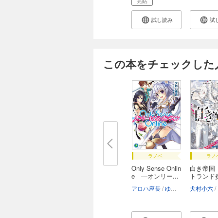
完結
試し読み
試
この本をチェックした
ラノベ
ラノ
Only Sense Onlin
白き帝国 
e ―オンリー...
トランド
アロハ座長
ゆきさん
犬村小六