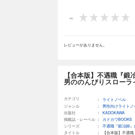
-
レビューがありません。
【合本版】不遇職『鍛
男ののんびりスローラ
カテゴリ
：
ライトノベル
ジャンル
：
男性向けライトノ
出版社
：
KADOKAWA
掲載誌・レーベル
：
カドカワBOOKS
シリーズ
：
不遇職『鍛冶師』
タイトル
：
【合本版】不遇職