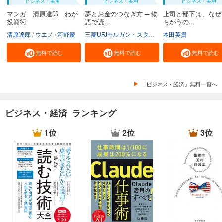
ビジネス・実用
ビジネス・実用
ビジネス・実用
マンガ 清原達郎 わが
夢とお金のつなぎ方 ─ 物
上司と部下は、なぜ
投資術
語で読...
ちがうの...
清原達郎
ウエノ
河野慶
三菱UFJモルガン・スタンレー証券株式会社
本田英貴
無料で読む
無料で読む
無料で読む
「ビジネス・経済」無料一覧へ
ビジネス・経済 ランキング
1位
2位
3位