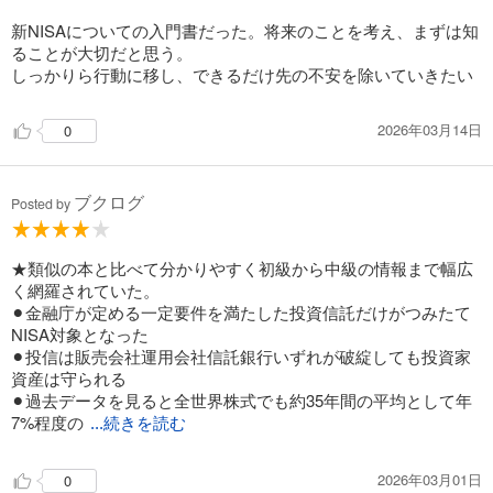
新NISAについての入門書だった。将来のことを考え、まずは知
ることが大切だと思う。
しっかりら行動に移し、できるだけ先の不安を除いていきたい
2026年03月14日
0
ブクログ
Posted by
★類似の本と比べて分かりやすく初級から中級の情報まで幅広
く網羅されていた。
⚫︎金融庁が定める一定要件を満たした投資信託だけがつみたて
NISA対象となった
⚫︎投信は販売会社運用会社信託銀行いずれが破綻しても投資家
資産は守られる
⚫︎過去データを見ると全世界株式でも約35年間の平均として年
7%程度の
...続きを読む
2026年03月01日
0