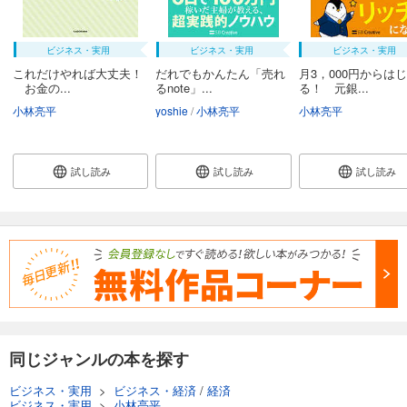
ビジネス・実用
ビジネス・実用
ビジネス・実用
これだけやれば大丈夫！
だれでもかんたん「売れ
月3，000円からは
お金の...
るnote」...
る！ 元銀...
小林亮平
yoshie
小林亮平
小林亮平
試し読み
試し読み
試し読み
同じジャンルの本を探す
ビジネス・実用
>
ビジネス・経済
/
経済
ビジネス・実用
>
小林亮平