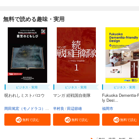
無料で読める趣味・実用
ビジネス・実用
ビジネス・実用
ビジネス・実用
呪われしミストバロウ
マンガ 続戦国自衛隊
Fukuoka Dementia-F
ly Desi...
岡田篤宏（モノドラコ）
宮﨑樹
半村良
田辺節雄
福岡市
無料で読む
無料で読む
無料で読む
「趣味・実用」無料一覧へ