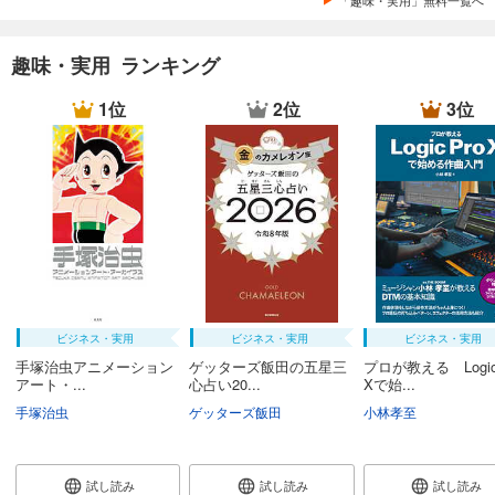
趣味・実用 ランキング
1位
2位
3位
ビジネス・実用
ビジネス・実用
ビジネス・実用
手塚治虫アニメーション
ゲッターズ飯田の五星三
プロが教える Logic 
アート・...
心占い20...
Xで始...
手塚治虫
ゲッターズ飯田
小林孝至
試し読み
試し読み
試し読み