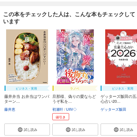
この本をチェックした人は、こんな本もチェックして
います
ビジネス・実用
ラノベ
ビジネス・実用
藤井弁当 お弁当はワンパ
旦那様、偽りの愛ならど
ゲッターズ飯田の五
ターン...
うぞ私を...
心占い20...
藤井恵
初瀬叶
UIIV◇
ゲッターズ飯田
値引き
試し読み
試し読み
試し読み