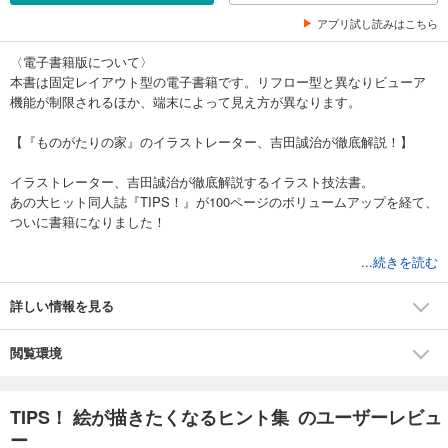
アプリ試し読みはこちら
〈電子書籍版について〉
本書は固定レイアウト型の電子書籍です。リフロー型と異なりビューア
機能が制限されるほか、端末によって見え方が異なります。
【『ものがたりの家』のイラストレーター、吉田誠治が徹底解説！】
イラストレーター、吉田誠治が徹底解説するイラスト技法書。
あの大ヒット同人誌『TIPS！』が100ページのボリュームアップを経て、
ついに書籍になりました！
パースを使わない背景、身の回りの色々なモノの描き方、遠近感の表
...続きを読む
現、色選び、面の捉え方、塗りの基本…などなど。
すぐに使えるテクから、イラストの完成度を上げるちょっとしたコツ、
詳しい情報を見る
コアな応用知識まで、この1冊にまとめました。
閲覧環境
各項目は1～4ページの短いヒント形式なので、どこから読んでもOK。
わかりやすく丁寧な解説で、イラスト初心者から上級者まで活用できま
す。
TIPS！ 絵が描きたくなるヒント集 のユーザーレビュ
ー
自分に真似しやすい描き方を、どれでも好きなように取り入れてみてく