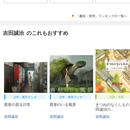
「趣味・実用」ランキングの一覧へ
吉田誠治 のこれもおすすめ
少年・青年マンガ
少年・青年マンガ
小説・文芸
異形の居る日常
異形のいる風景
きつねのなくしもの
田誠治の...
吉田誠治
吉田誠治
吉田誠治