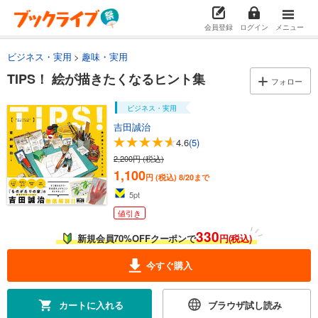
会員登録
ログイン
メニュー
ビジネス・実用
趣味・実用
TIPS！ 絵が描きたくなるヒント集
フォロー
ビジネス・実用
吉田誠治
4.6
(5)
2,200円 (税込)
1,100
円 (税込)
8/20まで
5
pt
値引き
330
新規会員70%OFFクーポンで
円(税込)
今すぐ購入
カートに入れる
ブラウザ試し読み