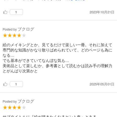
●描写
・陰影の基本・順光・逆光・完成度を高く見せるコツ・色の決め方・木
2023年10月21日
漏れ日のしくみ・表面下散乱について・絵に物語を与えるには・「見せ
1
場」のつくり方・タンジェント（接線）に注意・重ねるテクニック・
「透明感」の正体・「抜け感」が空間をつくる・構図いろいろ ...ほか
ブクログ
Posted by
●資料
・建物の基本要素・いろいろな建物・いろいろな窓・本棚のヒント・里
山の風景・時間や天候による変化・照明の明るさ ...ほか
絵のメイキングとか、見てるだけで楽しい一冊。それに加えて
専門的な知識がかなり散りばめられていて、どのページも為に
●メイキング
なる…
・厚塗りの基本・雲について・水について・森について・山について・
でも基本ができていてなんぼな気も…
路地裏について・昼の街並み・雨の夜景 ...ほか
美術品として楽しむか、参考書として読むかは読み手の理解力
とがんばり次第かと
〈プロフィール〉
吉田誠治
2025年05月01日
1
イラストレーター。PCゲームメーカー勤務を経て2003年よりフリー。背
景グラフィッカーとして多数のゲーム制作に携わるほか、近年はイラス
トレーターとして書籍や雑誌の装画なども手掛ける。代表作に『神学
ブクログ
校』背景、『美しい情景イラストレーション』装画、『月刊 建築知識』
Posted by
装画、『東京ゲームショウVR2023』メインビジュアル など。著書として
『ものがたりの家 -吉田誠治 美術設定集-』（パイインターナショナ
ル）、『吉田誠治作品集＆パース徹底テクニック』（玄光社）がある。
サブタイトルに『絵が描きたくなるヒント集』とある。