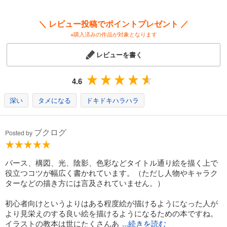
ださい。
常識の範囲内であれば、模写をSNSにアップするのもOKです！
＼ レビュー投稿でポイントプレゼント ／
※購入済みの作品が対象となります
さらに、一部作例の「メイキング動画」のダウンロードURLも掲載。
プロがどう描き出し、どう仕上げるのか、実際の作業工程が動画で確認
レビューを書く
できます！
〈こんな方にオススメ〉
4.6
・「あと一歩」作品の完成度を上げたい方
・背景とキャラクターの組み合わせに悩んでいる方
深い
タメになる
ドキドキハラハラ
・イラストの配色や塗り方に悩んでいる方
・イラストレーター、アニメーター、グラフィッカー
・始めたばかりの初心者から、ハイアマチュア・プロクラスの上級者ま
ブクログ
Posted by
で
〈本書の内容〉
パース、構図、光、陰影、色彩などタイトル通り絵を描く上で
●パース
役立つコツが幅広く書かれています。（ただし人物やキャラク
・パースを使わない背景・投影図法・アイレベルの考え方・パースの基
ターなどの描き方には言及されていません。）
本・1点透視・2点透視・3点透視・魚眼パース・パノラマパース・人物と
パース・風景画のパース・画角と絵の印象・人間の見ている世界・間違
初心者向けというよりはある程度絵が描けるようになった人が
えやすいパース ...ほか
より見栄えのする良い絵を描けるようになるための本ですね。
イラストの教本は世にたくさんあ
...続きを読む