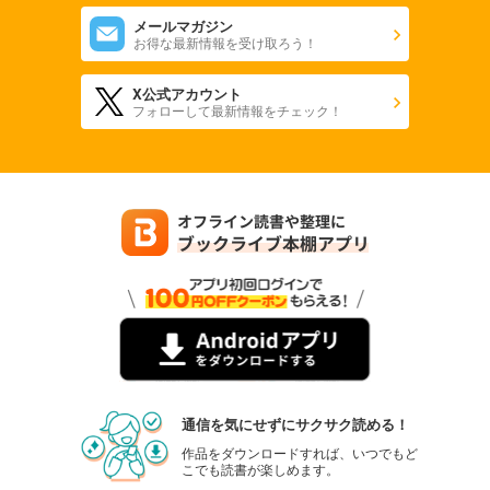
メールマガジン
お得な最新情報を受け取ろう！
X公式アカウント
フォローして最新情報をチェック！
通信を気にせずにサクサク読める！
作品をダウンロードすれば、いつでもど
こでも読書が楽しめます。