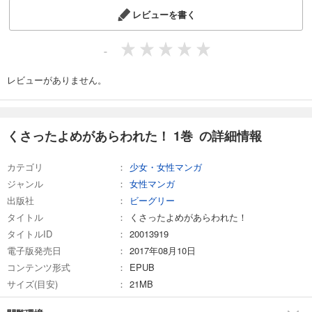
レビューを書く
-
レビューがありません。
くさったよめがあらわれた！ 1巻 の詳細情報
カテゴリ
少女・女性マンガ
ジャンル
女性マンガ
出版社
ビーグリー
タイトル
くさったよめがあらわれた！
タイトルID
20013919
電子版発売日
2017年08月10日
コンテンツ形式
EPUB
サイズ(目安)
21MB