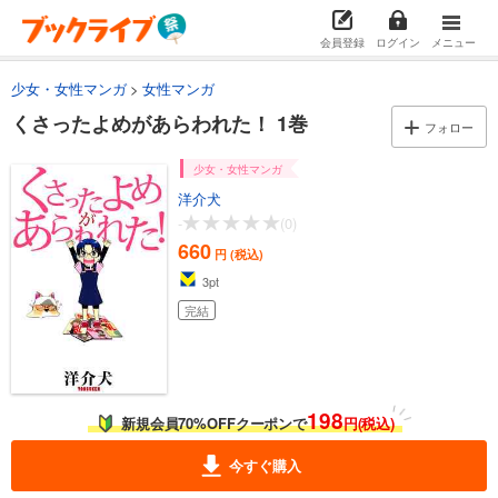
会員登録
ログイン
メニュー
少女・女性マンガ
女性マンガ
くさったよめがあらわれた！ 1巻
フォロー
少女・女性マンガ
洋介犬
-
(0)
660
円 (税込)
3
pt
完結
198
新規会員70%OFFクーポンで
円(税込)
今すぐ購入