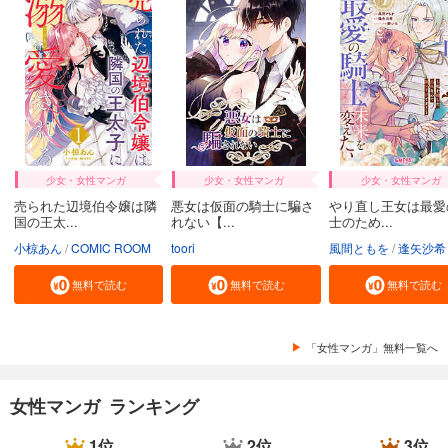
少女・女性マンガ
少女・女性マンガ
少女・女性マンガ
売られた辺境伯令嬢は隣
悪女は仮面の騎士に騙さ
やり直し王女は最愛
国の王太...
れない【...
士のため...
小椋あん
COMIC ROOM
toori
風間ともを
逢矢沙希
無料で読む
無料で読む
無料で読む
「女性マンガ」無料一覧へ
女性マンガ ランキング
1位
2位
3位