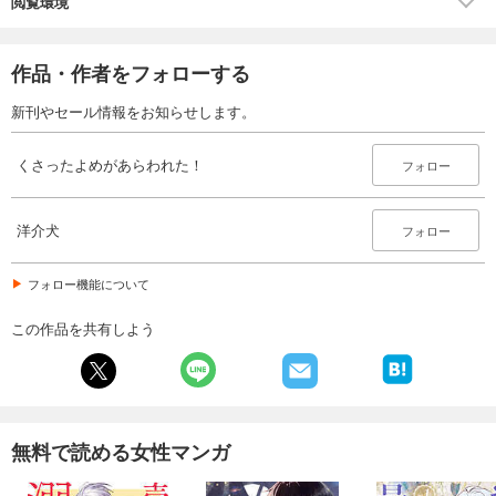
閲覧環境
作品・作者をフォローする
新刊やセール情報をお知らせします。
くさったよめがあらわれた！
フォロー
洋介犬
フォロー
フォロー機能について
この作品を共有しよう
無料で読める女性マンガ