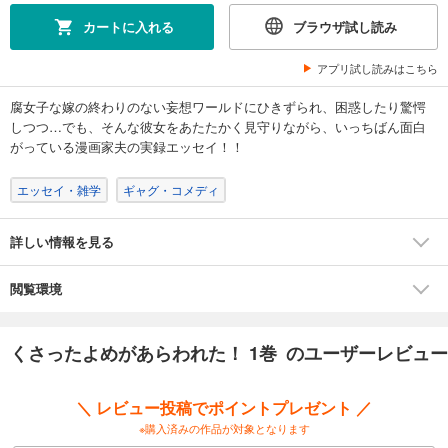
カートに入れる
ブラウザ試し読み
アプリ試し読みはこちら
腐女子な嫁の終わりのない妄想ワールドにひきずられ、困惑したり驚愕
しつつ…でも、そんな彼女をあたたかく見守りながら、いっちばん面白
がっている漫画家夫の実録エッセイ！！
エッセイ・雑学
ギャグ・コメディ
詳しい情報を見る
閲覧環境
くさったよめがあらわれた！ 1巻 のユーザーレビュー
＼ レビュー投稿でポイントプレゼント ／
※購入済みの作品が対象となります