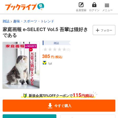
会員登録
ログイン
メニュー
雑誌
趣味・スポーツ・トレンド
家庭画報 e-SELECT Vol.5 吾輩は猫好き
フォロー
である
雑誌
-
(0)
385
円 (税込)
1
pt
115
新規会員70%OFFクーポンで
円(税込)
今すぐ購入