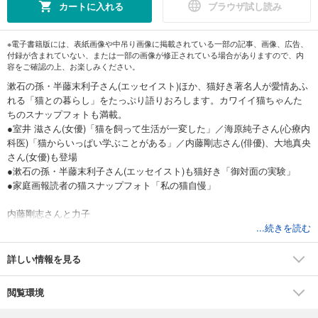
カートに入れる
ブラウザ試し読み
※電子書籍版には、表紙画像や中吊り画像に掲載されている一部の記事、画像、広告、
付録が含まれていない、または一部の画像が修正されている場合がありますので、内
容をご確認の上、お楽しみください。
漱石の孫・半藤末利子さん(エッセイスト)ほか、猫好き著名人が愛情あふ
れる「猫との暮らし」をたっぷり語りおろします。カワイイ猫ちゃんた
ちのスナップフォトも満載。
●室井 滋さん(女優)「猫を飼って生活が一変した」／海原純子さん(心療内
科医)「猫からいっぱい学ぶことがある」／内藤剛志さん(俳優)、大地真央
さん(女優)も登場
●漱石の孫・半藤末利子さん(エッセイスト)も猫好き「御対面の実験」
●家庭画報読者の猫スナップフォト「私の猫自慢」
内藤剛志さんと力子
大地真央さんとシルキー＆トリュフ
...続きを読む
室井 滋さんとチビ
海原純子さんとフー
詳しい情報を見る
御対面の実験
読者の「私の猫自慢」
閲覧環境
奥付