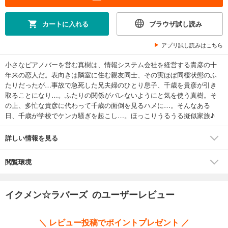
カートに入れる
ブラウザ試し読み
アプリ試し読みはこちら
小さなピアノバーを営む真樹は、情報システム会社を経営する貴彦の十
年来の恋人だ。表向きは隣室に住む親友同士、その実ほぼ同棲状態のふ
たりだったが…事故で急死した兄夫婦のひとり息子、千歳を貴彦が引き
取ることになり…。ふたりの関係がバレないようにと気を使う真樹。そ
の上、多忙な貴彦に代わって千歳の面倒を見るハメに…。そんなある
日、千歳が学校でケンカ騒ぎを起こし…。ほっこりうるうる擬似家族♪
詳しい情報を見る
閲覧環境
イクメン☆ラバーズ のユーザーレビュー
＼ レビュー投稿でポイントプレゼント ／