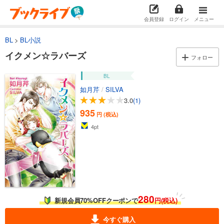
会員登録
ログイン
メニュー
BL
BL小説
イクメン☆ラバーズ
フォロー
BL
如月芹
/
SILVA
3.0
(1)
935
円 (税込)
4
pt
280
新規会員70%OFFクーポンで
円(税込)
今すぐ購入