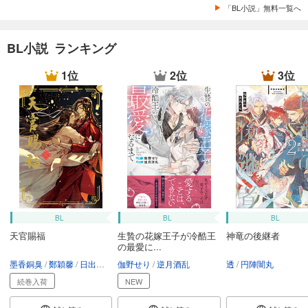
「BL小説」無料一覧へ
BL小説 ランキング
1位
2位
3位
BL
BL
BL
天官賜福
生贄の花嫁王子が冷酷王
神竜の後継者
の最愛に...
墨香銅臭
鄭穎馨
日出的小太陽
伽野せり
逆月酒乱
透
円陣闇丸
続巻入荷
NEW