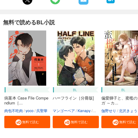
無料で読めるBL小説
BL
BL
BL
病案本 Case File Compe
ハーフライン［分冊版]
偏愛獅子と、蜜檻の
ndium［...
ガ ～カ...
肉包不吃肉
yoco
呉聖華
マンゴーベア
Kanapy
加藤智子
伽野せり
北沢きょう
無料で読む
無料で読む
無料で読む