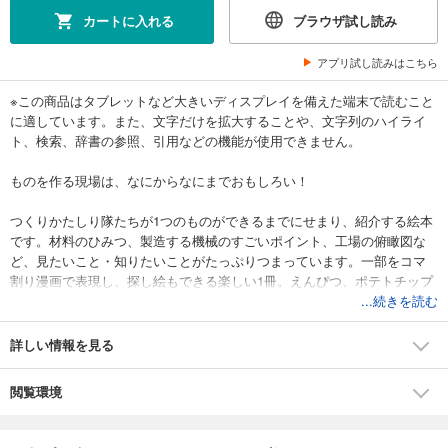
カートに入れる
ブラウザ試し読み
アプリ試し読みはこちら
※この商品はタブレットなど大きいディスプレイを備えた端末で読むこと
に適しています。また、文字だけを拡大することや、文字列のハイライ
ト、検索、辞書の参照、引用などの機能が使用できません。
ものを作る現場は、なにからなにまでおもしろい！
つくりかたしり隊たちが1つのものができるまでにせまり、紹介する絵本
です。材料のひみつ、製造する機械のすごいポイント、工場の俯瞰図な
ど、見たいこと・知りたいことがたっぷりつまっています。一部をコマ
割り漫画で表現し、探し絵もできる楽しい1冊。えんぴつ、ポテトチップ
ス、歯ブラシ、10円玉、牛乳、ビー玉、けんばんハーモニカ、くつし
...続きを読む
た、絵本、ぜんぶで9種類のものができるまでをお見せします！
詳しい情報を見る
著者は理系イラストレーターのうえたに夫婦。
閲覧環境