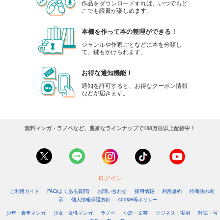
作品をダウンロードすれば、いつでもど
こでも読書が楽しめます。
本棚を作って本の整理ができる！
ジャンルや作家ごとなどに本を分類し
て、鍵もかけられます。
お得な通知機能！
通知を許可すると、お得なクーポン情報
などが届きます。
無料マンガ・ラノベなど、豊富なラインナップで188万冊以上配信中！
ログイン
ご利用ガイド
FAQ(よくある質問)
お問い合わせ
採用情報
利用規約
特商法の表
示
個人情報保護方針
cookie等ポリシー
少年・青年マンガ
少女・女性マンガ
ラノベ
小説・文芸
ビジネス・実用
雑誌・写