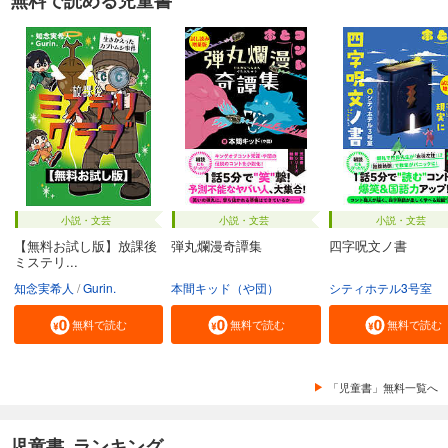
無料で読める児童書
小説・文芸
小説・文芸
小説・文芸
【無料お試し版】放課後
弾丸爛漫奇譚集
四字呪文ノ書
ミステリ...
知念実希人
Gurin.
本間キッド（や団）
シティホテル3号室
無料で読む
無料で読む
無料で読む
「児童書」無料一覧へ
児童書 ランキング