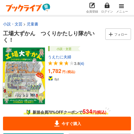
会員登録
ログイン
メニュー
小説・文芸
児童書
工場大ずかん つくりかたしり隊がい
フォロー
く！
小説・文芸
うえたに夫婦
3.8
(4)
1,782
円 (税込)
8
pt
534
新規会員70%OFFクーポンで
円(税込)
今すぐ購入