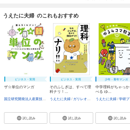
うえたに夫婦 のこれもおすすめ
ビジネス・実用
ビジネス・実用
少年・青年マンガ
ザ☆単位のマンガ
そのふしぎは、すべて理
中学理科がちゃっか
科ナリ！...
べる ゆ...
国立研究開発法人産業技術総合研究所計量標準総合センター
うえたに夫婦
ガリレオ工房
うえたに夫婦
うえたに夫婦
学研プ
試し読み
試し読み
試し読み