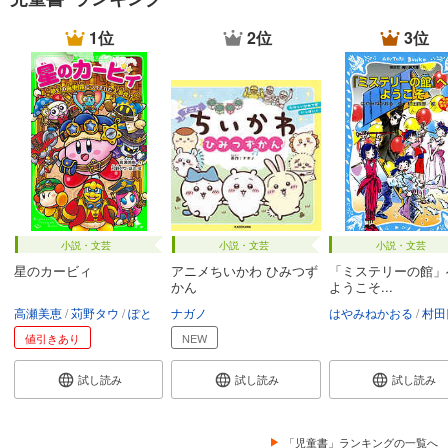
1位
2位
3位
小説・文芸
小説・文芸
小説・文芸
星のカービィ
アニメちいかわ ひみつず
「ミステリーの館」
かん
ようこそ...
高瀬美恵
苅野タウ
ぽと
ナガノ
はやみねかおる
村田
値引きあり
NEW
試し読み
試し読み
試し読み
「児童書」ランキングの一覧へ