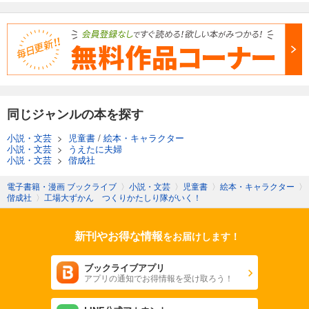
同じジャンルの本を探す
小説・文芸
>
児童書
/
絵本・キャラクター
小説・文芸
>
うえたに夫婦
小説・文芸
>
偕成社
電子書籍・漫画 ブックライブ
〉
小説・文芸
〉
児童書
〉
絵本・キャラクター
〉
偕成社
〉
工場大ずかん つくりかたしり隊がいく！
新刊やお得な情報
をお届けします！
ブックライブアプリ
アプリの通知でお得情報を受け取ろう！