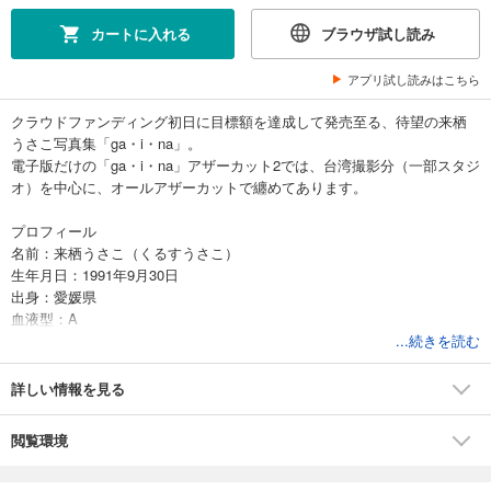
カートに入れる
ブラウザ試し読み
アプリ試し読みはこちら
クラウドファンディング初日に目標額を達成して発売至る、待望の来栖
うさこ写真集「ga・i・na」。
電子版だけの「ga・i・na」アザーカット2では、台湾撮影分（一部スタジ
オ）を中心に、オールアザーカットで纏めてあります。
プロフィール
名前：来栖うさこ（くるすうさこ）
生年月日：1991年9月30日
出身：愛媛県
血液型：A
身長：165cm
...続きを読む
サイズ：B77・W55・H88
趣味：グラビア研究、人狼ゲーム、ボドゲ、漫画アニメ、ゲーム、パチ
詳しい情報を見る
ンコスロ
特技：麻雀、動画撮影編集、踊ってみた
閲覧環境
This photo book is a Japanese 33-year-old pin-up girl.
Print length : 83 pages