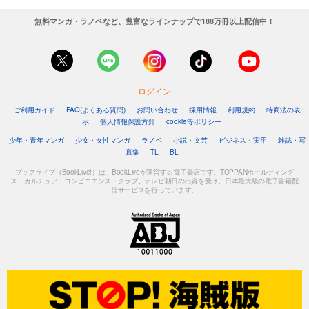
無料マンガ・ラノベなど、豊富なラインナップで188万冊以上配信中！
ログイン
ご利用ガイド
FAQ(よくある質問)
お問い合わせ
採用情報
利用規約
特商法の表
示
個人情報保護方針
cookie等ポリシー
少年・青年マンガ
少女・女性マンガ
ラノベ
小説・文芸
ビジネス・実用
雑誌・写
真集
TL
BL
ブックライブ（BookLive!）は、BookLiveが運営する電子書店です。TOPPANホールディング
ス、カルチュア・コンビニエンス・クラブ、テレビ朝日の出資を受け、日本最大級の電子書籍配
信サービスを行っています。