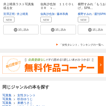
井上晴美ラスト写真集
似鳥沙也加 １１ＣＯＬ
横野すみれ「もうお
或る女
ＯＲ ｖ...
げ」SPA...
宮澤正明
井上晴美
似鳥沙也加
藤本和典
横野すみれ
週刊SPA!デジタル
NEW
NEW
NEW
試し読み
試し読み
試し読み
「女性タレント」ランキングの一覧へ
同じジャンルの本を探す
写真集
>
女性タレント
写真集
>
杉吉ゆうじ
写真集
>
来栖うさこ