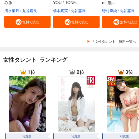
み版
YOU / TONE...
mi 無...
清水葉月
丸谷嘉長
橋本真実
丸谷嘉長
野村麻純
丸谷嘉長
無料で読む
無料で読む
無料で読む
「女性タレント」無料一覧へ
女性タレント ランキング
1位
2位
3位
写真集
写真集
写真集