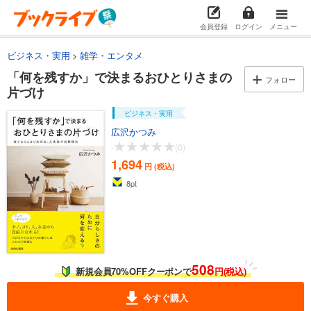
会員登録
ログイン
メニュー
ビジネス・実用
雑学・エンタメ
「何を残すか」で決まるおひとりさまの
フォロー
片づけ
ビジネス・実用
広沢かつみ
-
(0)
1,694
円 (税込)
8
pt
508
新規会員70%OFFクーポンで
円(税込)
今すぐ購入