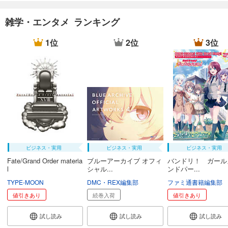
雑学・エンタメ ランキング
1位
2位
3位
ビジネス・実用
ビジネス・実用
ビジネス・実用
Fate/Grand Order materia
ブルーアーカイブ オフィ
バンドリ！ ガール
l
シャル...
ンドパー...
TYPE-MOON
DMC・REX編集部
ファミ通書籍編集部
値引きあり
続巻入荷
値引きあり
試し読み
試し読み
試し読み