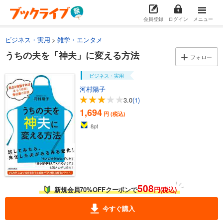
会員登録
ログイン
メニュー
ビジネス・実用
雑学・エンタメ
うちの夫を「神夫」に変える方法
フォロー
ビジネス・実用
河村陽子
3.0
(1)
1,694
円 (税込)
8
pt
508
新規会員70%OFFクーポンで
円(税込)
今すぐ購入