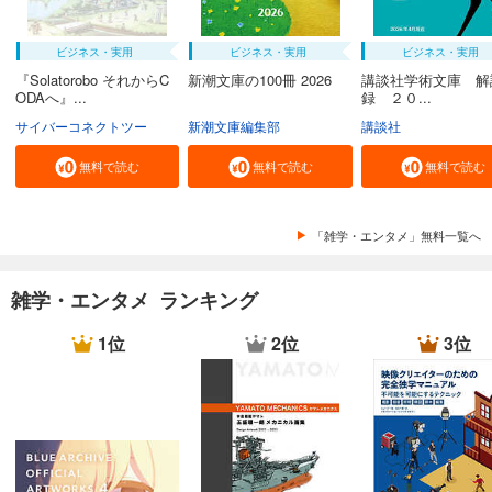
ビジネス・実用
ビジネス・実用
ビジネス・実用
『Solatorobo それからC
新潮文庫の100冊 2026
講談社学術文庫 解
ODAへ』...
録 ２０...
サイバーコネクトツー
新潮文庫編集部
講談社
無料で読む
無料で読む
無料で読む
「雑学・エンタメ」無料一覧へ
雑学・エンタメ ランキング
1位
2位
3位