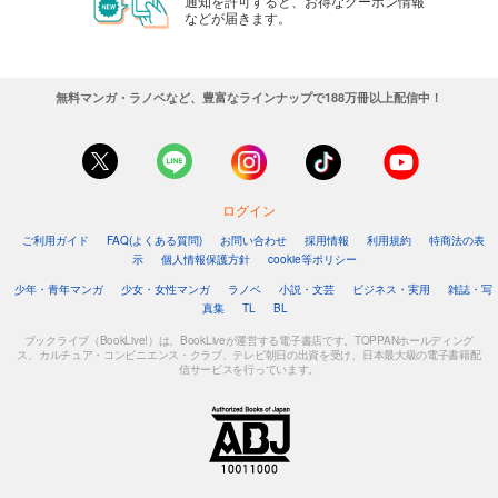
通知を許可すると、お得なクーポン情報
などが届きます。
無料マンガ・ラノベなど、豊富なラインナップで188万冊以上配信中！
ログイン
ご利用ガイド
FAQ(よくある質問)
お問い合わせ
採用情報
利用規約
特商法の表
示
個人情報保護方針
cookie等ポリシー
少年・青年マンガ
少女・女性マンガ
ラノベ
小説・文芸
ビジネス・実用
雑誌・写
真集
TL
BL
ブックライブ（BookLive!）は、BookLiveが運営する電子書店です。TOPPANホールディング
ス、カルチュア・コンビニエンス・クラブ、テレビ朝日の出資を受け、日本最大級の電子書籍配
信サービスを行っています。