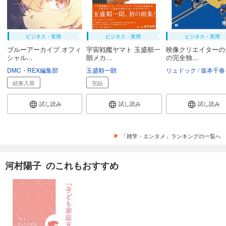
ビジネス・実用
ビジネス・実用
ビジネス・実用
ブルーアーカイブ オフィ
宇宙戦艦ヤマト 玉盛順一
映像クリエイターの
シャル...
朗メカ...
の完全独...
DMC・REX編集部
玉盛順一朗
リュドック
坂本千春
続巻入荷
完結
試し読み
試し読み
試し読み
「雑学・エンタメ」ランキングの一覧へ
河村陽子 のこれもおすすめ