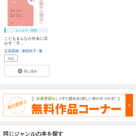
ビジネス・実用
こどもまんなか社会に活
かす「子...
立花直樹
津田尚子
要正子
小山顕
國田祥子
髙橋千香子
中村敏
河村陽子
完結
試し読み
同じジャンルの本を探す