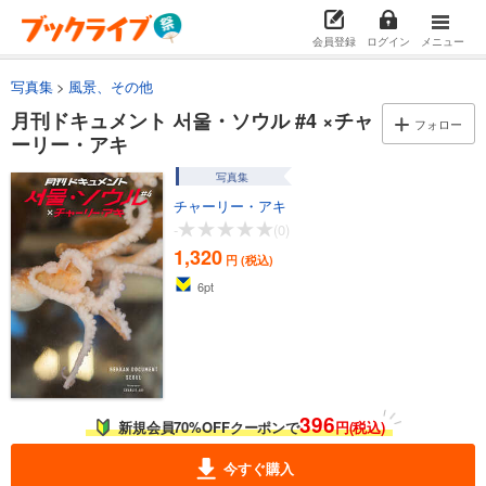
会員登録
ログイン
メニュー
写真集
風景、その他
月刊ドキュメント 서울・ソウル #4 ×チャ
フォロー
ーリー・アキ
写真集
チャーリー・アキ
-
(0)
1,320
円 (税込)
6
pt
396
新規会員70%OFFクーポンで
円(税込)
今すぐ購入