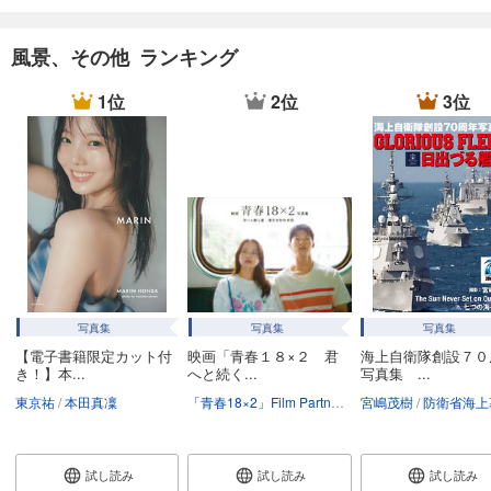
風景、その他 ランキング
1位
2位
3位
写真集
写真集
写真集
【電子書籍限定カット付
映画「青春１８×２ 君
海上自衛隊創設７０
き！】本...
へと続く...
写真集 ...
東京祐
本田真凜
「青春18×2」Film Partners
今村圭佑
宮嶋茂樹
江毓軒
防衛省海上幕僚監部総務部総務課
試し読み
試し読み
試し読み