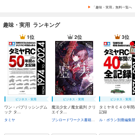
「趣味・実用」無料一覧へ
趣味・実用 ランキング
1位
2位
3位
ビジネス・実用
ビジネス・実用
ビジネス・実用
ワン・パブリッシングム
魔法少女ノ魔女裁判 クリ
タミヤＲＣ４０年間
ック タ...
エイタ...
記録
タミヤ
ブシロードワークス書籍編集部
ル・ボラン別冊編集