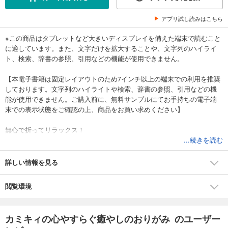
アプリ試し読みはこちら
※この商品はタブレットなど大きいディスプレイを備えた端末で読むこと
に適しています。また、文字だけを拡大することや、文字列のハイライ
ト、検索、辞書の参照、引用などの機能が使用できません。
【本電子書籍は固定レイアウトのため7インチ以上の端末での利用を推奨
しております。文字列のハイライトや検索、辞書の参照、引用などの機
能が使用できません。ご購入前に、無料サンプルにてお手持ちの電子端
末での表示状態をご確認の上、商品をお買い求めください】
無心で折ってリラックス！
人気作家カミキィさんによる大人のおりがみ本
...続きを読む
毎日たくさんの情報にふれて、なんだか疲れていませんか？
詳しい情報を見る
1枚の紙で手軽にはじめられる「おりがみ」でリラックスしてみません
か。
閲覧環境
本書は人気創作おりがみ作家カミキィさんによる、大人のためのおりが
み本です。12ヶ月を彩る季節のリースをはじめ、草花、星、同じパーツ
カミキィの心やすらぐ癒やしのおりがみ のユーザー
をたくさん組み合わせたタイルなど、大人可愛い作品をおりがみで作っ