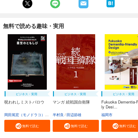
※印刷出版再現のため電子書籍としては不要な情報を含んでいる場合があ
ります。
※印刷出版とは異なる表記・表現の場合があります。予めご了承くださ
い。
無料で読める趣味・実用
※プレビューにてお手持ちの電子端末での表示状態をご確認の上、商品を
お買い求めください。
ビジネス・実用
ビジネス・実用
ビジネス・実用
呪われしミストバロウ
マンガ 続戦国自衛隊
Fukuoka Dementia-F
ly Desi...
岡田篤宏（モノドラコ）
宮﨑樹
半村良
田辺節雄
福岡市
無料で読む
無料で読む
無料で読む