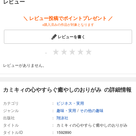
レビュー
ていきます。ぜひ少しの間スマホを置いて、1人静かに手を動かしてみて
ください。美しいモチーフを無心で折っていくうちに、小さな達成感と
ともに癒やしの時間を感じられるはずです。できた作品は壁に飾った
＼ レビュー投稿でポイントプレゼント ／
り、プレゼントしたりと暮らしの中で楽しめます。手軽に無心になれ
※購入済みの作品が対象となります
て、達成感も得られるおりがみ。ぜひみなさんもお試しください。
レビューを書く
また、SHOEISHA iD会員の方限定の特典もご用意しております。
□書籍未掲載の折り図1点
□スマホ用壁紙データ1点
-
※特典はSEBook商品ページよりダウンロード、発売日以降ダウンロード
が可能となります。
レビューがありません。
●こんな方に……
□デジタルデトックスしたい。リラックスしたい
カミキィの心やすらぐ癒やしのおりがみ の詳細情報
□塗り絵や手芸、ゼンタングルなど集中できることが好き
□どこでも手軽にできる、新しい趣味を探している
カテゴリ
ビジネス・実用
□かわいいおりがみ作品を折ってみたい
ジャンル
趣味・実用
/
その他の趣味
□カミキィさんの作品が好き！
出版社
翔泳社
●著者プロフィール
タイトル
カミキィの心やすらぐ癒やしのおりがみ
カミキィ（kamikey）
タイトルID
1592890
札幌在住のおりがみ作家。2015年よりYouTubeを開始。元ハンドメイド