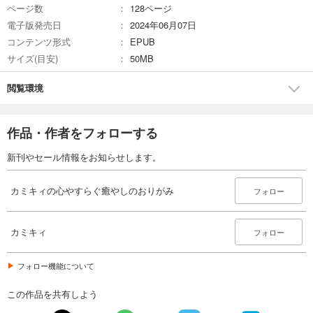
ページ数
128ページ
作家としてのセンスを生かした世界観と、「当初は折り鶴しか作ったこ
電子版発売日
2024年06月07日
とがなかった」という経歴から生まれた初心者にもわかりやすい動画で
人気に。2024年現在、チャンネル登録者数は20万人を超える。Instagram
コンテンツ形式
EPUB
などのSNSや雑誌で創作おりがみを発信中。著書に『カミキィの季節の
サイズ(目安)
50MB
おりがみ』『カミキィの〈かわいい・楽しい〉どうぶつおりがみ』（と
もに日本文芸社刊）などがあり、総発行部数は30万部を超える。
閲覧環境
●カミキィさんより
おりがみを折る作業には集中力が必要なので、リラクゼーションやスト
作品・作者をフォローする
レス軽減を求める方にもおすすめです。なるべく簡単なもので達成感を
味わっていただきつつ「心が落ち着く」につながる作品をご提案してい
新刊やセール情報をお知らせします。
ますので、ぜひご覧になってみてください。
カミキィの心やすらぐ癒やしのおりがみ
フォロー
●担当編集より
我が子が通う学童でもカミキィさん作品は大人気。休日子どもといっし
ょに折ることもあるのですが、いつしか夢中になっているのは親である
カミキィ
フォロー
ワタシ……。完成したときの達成感、誰かに見せたくなる充実感。イラ
イラした気持ちもおさまります。ぜひみなさんにも味わっていただきた
いと思います。
フォロー機能について
※本電子書籍は同名出版物を底本として作成しました。記載内容は印刷出
この作品を共有しよう
版当時のものです。