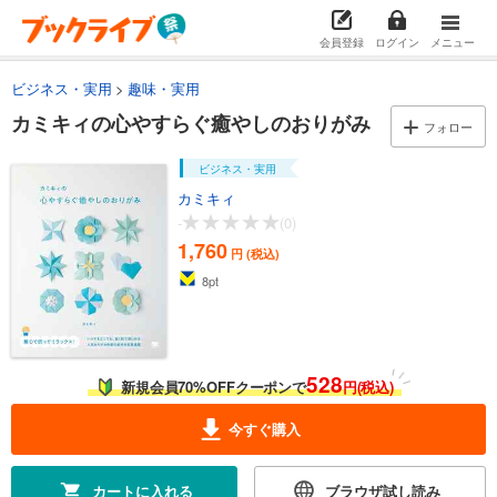
会員登録
ログイン
メニュー
ビジネス・実用
趣味・実用
カミキィの心やすらぐ癒やしのおりがみ
フォロー
ビジネス・実用
カミキィ
-
(0)
1,760
円 (税込)
8
pt
528
新規会員70%OFFクーポンで
円(税込)
今すぐ購入
カートに入れる
ブラウザ試し読み