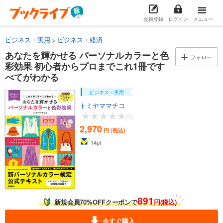
会員登録
ログイン
メニュー
ビジネス・実用
ビジネス・経済
あなたを輝かせる パーソナルカラーと色
フォロー
彩効果 初心者からプロまでこれ1冊です
べてがわかる
ビジネス・実用
トミヤママチコ
-
(0)
2,970
円 (税込)
14
pt
891
新規会員70%OFFクーポンで
円(税込)
今すぐ購入