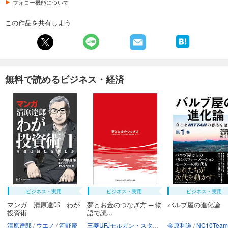
フォロー機能について
この作品を共有しよう
無料で読めるビジネス・経済
ビジネス・実用
ビジネス・実用
ビジネス・実用
マンガ 清原達郎 わが
夢とお金のつなぎ方 ─ 物
バルブ屋の進化論
投資術
語で読...
清原達郎
ウエノ
河野慶
三菱UFJモルガン・スタンレー証券株式会社
金原利道
NC10Team