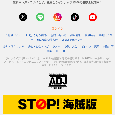
無料マンガ・ラノベなど、豊富なラインナップで188万冊以上配信中！
ログイン
ご利用ガイド
FAQ(よくある質問)
お問い合わせ
採用情報
利用規約
特商法の表
示
個人情報保護方針
cookie等ポリシー
少年・青年マンガ
少女・女性マンガ
ラノベ
小説・文芸
ビジネス・実用
雑誌・写
真集
TL
BL
ブックライブ（BookLive!）は、BookLiveが運営する電子書店です。TOPPANホールディング
ス、カルチュア・コンビニエンス・クラブ、テレビ朝日の出資を受け、日本最大級の電子書籍配
信サービスを行っています。