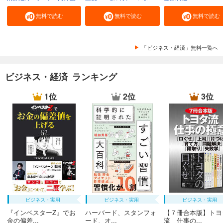
無料で読む
無料で読む
無料で読む
「ビジネス・経済」無料一覧へ
ビジネス・経済 ランキング
1位
2位
3位
ビジネス・実用
ビジネス・実用
ビジネス・実用
『インベスターZ』でお
ハーバード、スタンフォ
【７冊合本版】トヨ
金の偏差...
ード、オ...
流 仕事の...