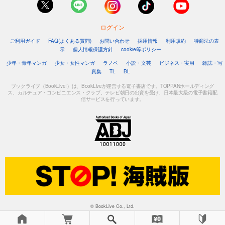
ログイン
ご利用ガイド
FAQ(よくある質問)
お問い合わせ
採用情報
利用規約
特商法の表
示
個人情報保護方針
cookie等ポリシー
少年・青年マンガ
少女・女性マンガ
ラノベ
小説・文芸
ビジネス・実用
雑誌・写
真集
TL
BL
ブックライブ（BookLive!）は、BookLiveが運営する電子書店です。TOPPANホールディング
ス、カルチュア・コンビニエンス・クラブ、テレビ朝日の出資を受け、日本最大級の電子書籍配
信サービスを行っています。
© BookLive Co., Ltd.