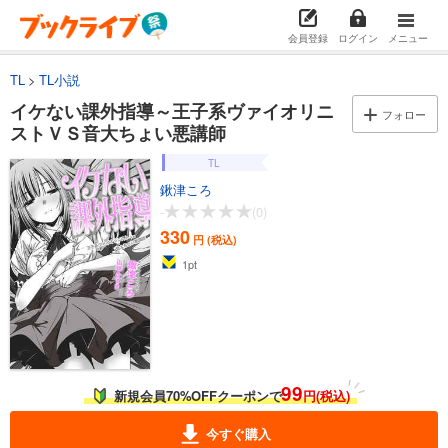
会員登録
ログイン
メニュー
TL
TL小説
イケない課外指導～王子系ヴァイオリニ
フォロー
ストＶＳ音大ちょい悪講師
TL
鍬津ころ
-
(0)
330
円 (税込)
1
pt
99
新規会員70%OFFクーポンで
円(税込)
今すぐ購入