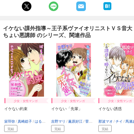
イケない課外指導～王子系ヴァイオリニストＶＳ音大
ちょい悪講師 のシリーズ、関連作品
少女・女性マンガ
少女・女性マンガ
少女・女性マンガ
イケない約束
イケない「先輩」
イケない誘惑
栄羽弥
真崎総子
はるらん
吉野マリ
亜南くじら
薫原好江
菅田うり
那波マオ
桜井真優
チイ
馬瀬あず
完結
完結
完結