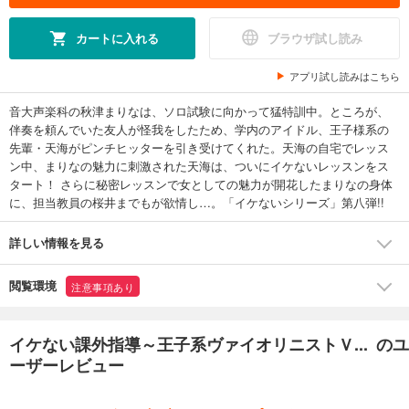
カートに入れる
ブラウザ試し読み
アプリ試し読みはこちら
音大声楽科の秋津まりなは、ソロ試験に向かって猛特訓中。ところが、
伴奏を頼んでいた友人が怪我をしたため、学内のアイドル、王子様系の
先輩・天海がピンチヒッターを引き受けてくれた。天海の自宅でレッス
ン中、まりなの魅力に刺激された天海は、ついにイケないレッスンをス
タート！ さらに秘密レッスンで女としての魅力が開花したまりなの身体
に、担当教員の桜井までもが欲情し…。「イケないシリーズ」第八弾!!
詳しい情報を見る
閲覧環境
注意事項あり
イケない課外指導～王子系ヴァイオリニストＶ... のユ
ーザーレビュー