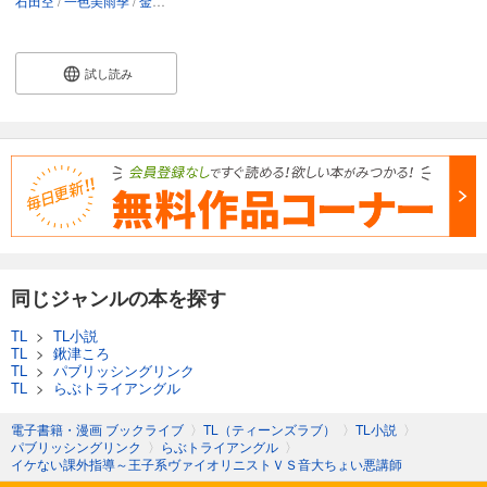
石田空
一色美雨季
金沢有倖
神野オキナ
鍬津ころ
澤ノ倉クナリ
霜月りつ
試し読み
同じジャンルの本を探す
TL
>
TL小説
TL
>
鍬津ころ
TL
>
パブリッシングリンク
TL
>
らぶトライアングル
電子書籍・漫画 ブックライブ
〉
TL（ティーンズラブ）
〉
TL小説
〉
パブリッシングリンク
〉
らぶトライアングル
〉
イケない課外指導～王子系ヴァイオリニストＶＳ音大ちょい悪講師