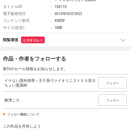
タイトルID
152110
電子版発売日
2012年03月30日
コンテンツ形式
XMDF
サイズ(目安)
1MB
閲覧環境
注意事項あり
作品・作者をフォローする
新刊やセール情報をお知らせします。
イケない課外指導～王子系ヴァイオリニストＶＳ音大
フォロー
ちょい悪講師
鍬津ころ
フォロー
フォロー機能について
この作品を共有しよう