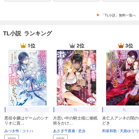
「TL小説」無料一覧へ
TL小説 ランキング
1位
2位
3位
TL
TL
TL
悪役令嬢はゲームのシナ
片思い中の騎士様に催眠
未亡人アンネの閨の
リオに貢...
術をかけ...
どき
みつき怜
コトハ
あさぎ千夜春
史歩
和泉和歌
天路ゆうつ
NEW
NEW