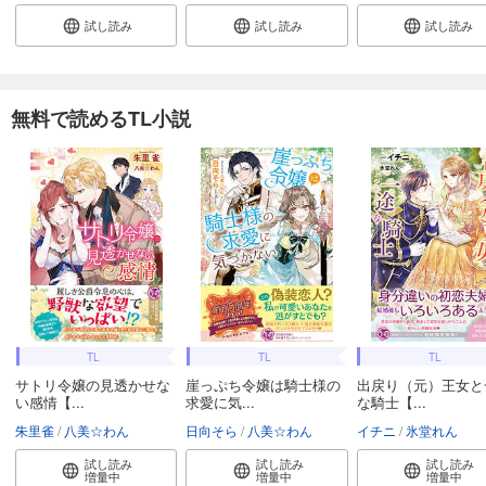
試し読み
試し読み
試し読み
無料で読めるTL小説
TL
TL
TL
サトリ令嬢の見透かせな
崖っぷち令嬢は騎士様の
出戻り（元）王女と
い感情【...
求愛に気...
な騎士【...
朱里雀
八美☆わん
日向そら
八美☆わん
イチニ
氷堂れん
試し読み
試し読み
試し読み
増量中
増量中
増量中