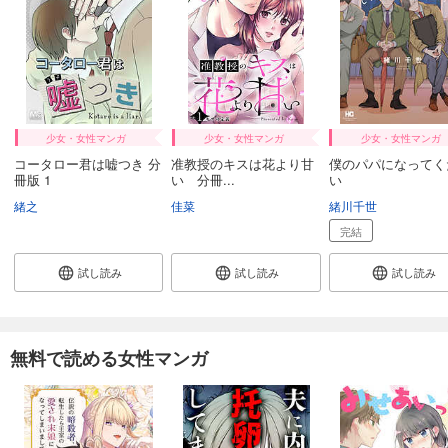
少女・女性マンガ
少女・女性マンガ
少女・女性マンガ
コータロー君は嘘つき 分
准教授のキスは花より甘
僕のパパになってく
冊版 1
い 分冊...
い
緒之
佳菜
緒川千世
完結
試し読み
試し読み
試し読み
無料で読める女性マンガ