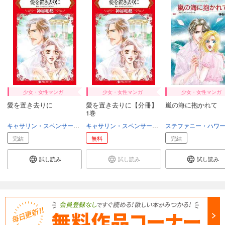
少女・女性マンガ
少女・女性マンガ
少女・女性マンガ
愛を置き去りに
愛を置き去りに【分冊】
嵐の海に抱かれて
1巻
キャサリン・スペンサー
神谷和都
キャサリン・スペンサー
神谷和都
完結
無料
完結
試し読み
試し読み
試し読み