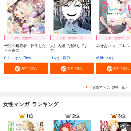
少女・女性マンガ
少女・女性マンガ
少女・女性マンガ
伝説の暗殺者、転生した
夫に内緒で托卵してま
みせあいっこフレン
ら王家の...
す。
白井ごはん
Trys
りんか
岡乃
帆風いづほ
無料で読む
無料で読む
無料で読む
「女性マンガ」無料一覧へ
女性マンガ ランキング
1位
2位
3位