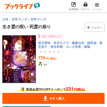
会員登録
ログイン
メニュー
少女・女性マンガ
女性マンガ
生き霊の呪い 死霊の祟り
フォロー
少女・女性マンガ
坂元輝弥
/
朱目キクヤ
/
藤森治見
/
細村誠
/
貴
芝昌子
/
神谷和都
/
ヨシダ有希
/
紫陽
-
(0)
770
円 (税込)
3
pt
231
新規会員70%OFFクーポンで
円(税込)
今すぐ購入