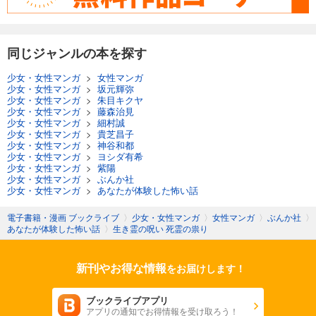
同じジャンルの本を探す
少女・女性マンガ
>
女性マンガ
少女・女性マンガ
>
坂元輝弥
少女・女性マンガ
>
朱目キクヤ
少女・女性マンガ
>
藤森治見
少女・女性マンガ
>
細村誠
少女・女性マンガ
>
貴芝昌子
少女・女性マンガ
>
神谷和都
少女・女性マンガ
>
ヨシダ有希
少女・女性マンガ
>
紫陽
少女・女性マンガ
>
ぶんか社
少女・女性マンガ
>
あなたが体験した怖い話
電子書籍・漫画 ブックライブ
〉
少女・女性マンガ
〉
女性マンガ
〉
ぶんか社
〉
あなたが体験した怖い話
〉
生き霊の呪い 死霊の祟り
新刊やお得な情報
をお届けします！
ブックライブアプリ
アプリの通知でお得情報を受け取ろう！