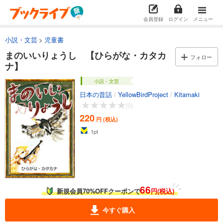
会員登録
ログイン
メニュー
小説・文芸
児童書
まのいいりょうし 【ひらがな・カタカ
フォロー
ナ】
小説・文芸
日本の昔話
/
YellowBirdProject
/
Kitamaki
-
(0)
220
円 (税込)
1
pt
66
新規会員70%OFFクーポンで
円(税込)
今すぐ購入