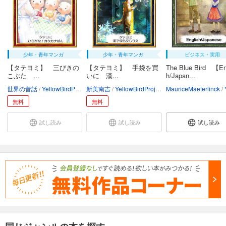
少年・青年マンガ
少年・青年マンガ
ビジネス・実用
【タテヨミ】 三びきの
【タテヨミ】 手袋を買
The Blue Bird 【En
こぶた ...
いに 漢...
h/Japan...
世界の昔話
YellowBirdProject
新美南吉
ちひろ
YellowBirdProject
MauriceMaeterlinck
かつながみつとし
Ye
無料
無料
試し読み
試し読み
試し読み