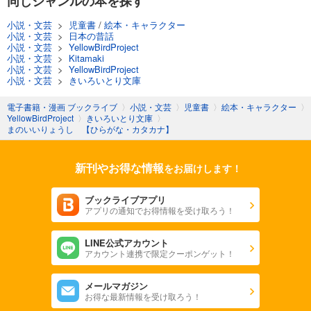
同じジャンルの本を探す
小説・文芸
>
児童書
/
絵本・キャラクター
小説・文芸
>
日本の昔話
小説・文芸
>
YellowBirdProject
小説・文芸
>
Kitamaki
小説・文芸
>
YellowBirdProject
小説・文芸
>
きいろいとり文庫
電子書籍・漫画 ブックライブ
〉
小説・文芸
〉
児童書
〉
絵本・キャラクター
〉
YellowBirdProject
〉
きいろいとり文庫
〉
まのいいりょうし 【ひらがな・カタカナ】
新刊やお得な情報
をお届けします！
ブックライブアプリ
アプリの通知でお得情報を受け取ろう！
LINE公式アカウント
アカウント連携で限定クーポンゲット！
メールマガジン
お得な最新情報を受け取ろう！