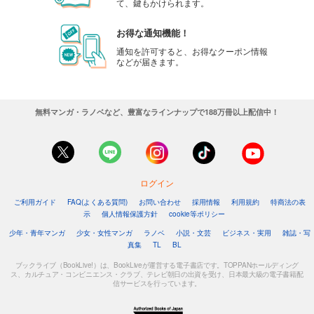
て、鍵もかけられます。
お得な通知機能！
通知を許可すると、お得なクーポン情報
などが届きます。
無料マンガ・ラノベなど、豊富なラインナップで188万冊以上配信中！
ログイン
ご利用ガイド
FAQ(よくある質問)
お問い合わせ
採用情報
利用規約
特商法の表
示
個人情報保護方針
cookie等ポリシー
少年・青年マンガ
少女・女性マンガ
ラノベ
小説・文芸
ビジネス・実用
雑誌・写
真集
TL
BL
ブックライブ（BookLive!）は、BookLiveが運営する電子書店です。TOPPANホールディング
ス、カルチュア・コンビニエンス・クラブ、テレビ朝日の出資を受け、日本最大級の電子書籍配
信サービスを行っています。