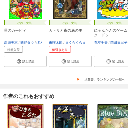
小説・文芸
小説・文芸
小説・文芸
星のカービィ
カトリと夜の底の主
にゃんたんのゲーム
ク ドッ...
高瀬美恵
苅野タウ
ぽと
東曜太郎
まくらくらま
巻左千夫
岡田日出子
続巻入荷
値引きあり
試し読み
試し読み
試し読み
「児童書」ランキングの一覧へ
作者のこれもおすすめ