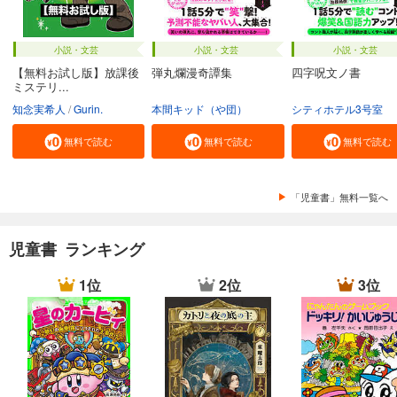
小説・文芸
小説・文芸
小説・文芸
【無料お試し版】放課後
弾丸爛漫奇譚集
四字呪文ノ書
ミステリ...
知念実希人
Gurin.
本間キッド（や団）
シティホテル3号室
無料で読む
無料で読む
無料で読む
「児童書」無料一覧へ
児童書 ランキング
1位
2位
3位