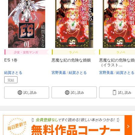
少女・女性マンガ
ラノベ
ラノベ
E'S 1巻
悪魔な妃の危険な婚姻
悪魔な妃の危険な婚
（イラスト...
結賀さとる
宮野美嘉
結賀さとる
宮野美嘉
結賀さとる
完結
試し読み
試し読み
試し読み