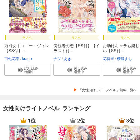
ラノベ
ラノベ
ラノベ
万能女中コニー・ヴィレ
傍観者の恋【SS付】【イ
お助けキャラも楽じ
【SS付】...
ラスト付...
い【SS付...
百七花亭
krage
ナツ
あき
花待里
櫻庭まち
試し読み
試し読み
試し読み
増量中
増量中
増量中
「女性向けライトノベル」無料一覧へ
女性向けライトノベル ランキング
1位
2位
3位