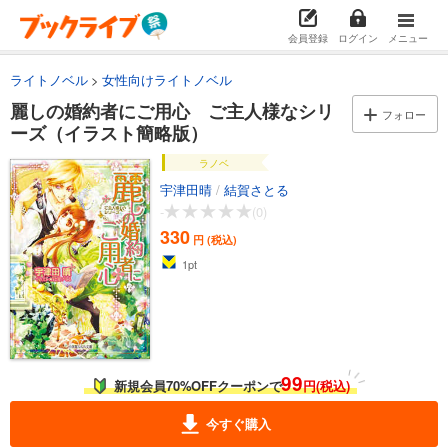
会員登録
ログイン
メニュー
ライトノベル
女性向けライトノベル
麗しの婚約者にご用心 ご主人様なシリ
フォロー
ーズ（イラスト簡略版）
ラノベ
宇津田晴
/
結賀さとる
-
(0)
330
円 (税込)
1
pt
99
新規会員70%OFFクーポンで
円(税込)
今すぐ購入