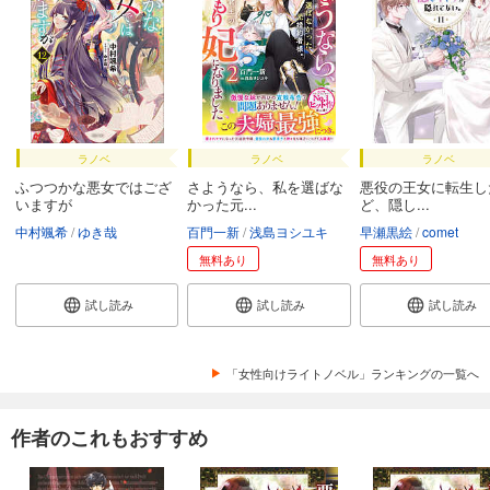
ラノベ
ラノベ
ラノベ
ふつつかな悪女ではござ
さようなら、私を選ばな
悪役の王女に転生し
いますが
かった元...
ど、隠し...
中村颯希
ゆき哉
百門一新
浅島ヨシユキ
早瀬黒絵
comet
無料あり
無料あり
試し読み
試し読み
試し読み
「女性向けライトノベル」ランキングの一覧へ
作者のこれもおすすめ