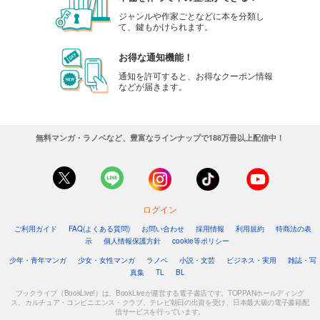
ジャンルや作家ごとなどに本を分類し
て、鍵もかけられます。
お得な通知機能！
通知を許可すると、お得なクーポン情報
などが届きます。
無料マンガ・ラノベなど、豊富なラインナップで188万冊以上配信中！
ログイン
ご利用ガイド
FAQ(よくある質問)
お問い合わせ
採用情報
利用規約
特商法の表
示
個人情報保護方針
cookie等ポリシー
少年・青年マンガ
少女・女性マンガ
ラノベ
小説・文芸
ビジネス・実用
雑誌・写
真集
TL
BL
ブックライブ（BookLive!）は、BookLiveが運営する電子書店です。TOPPANホールディング
ス、カルチュア・コンビニエンス・クラブ、テレビ朝日の出資を受け、日本最大級の電子書籍配
信サービスを行っています。