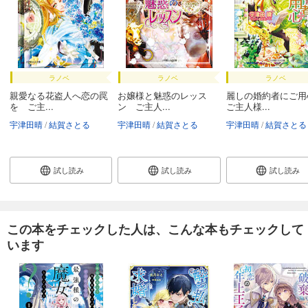
ラノベ
ラノベ
ラノベ
親愛なる花盗人へ恋の罠
お嬢様と魅惑のレッス
麗しの婚約者にご
を ご主...
ン ご主人...
ご主人様...
宇津田晴
結賀さとる
宇津田晴
結賀さとる
宇津田晴
結賀さとる
試し読み
試し読み
試し読み
この本をチェックした人は、こんな本もチェックして
います