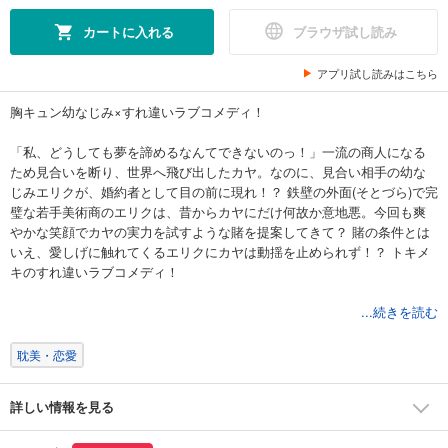
カートに入れる
ブラウザ試し読み
アプリ試し読みはこちら
胸キュン幼なじみ×すれ違いラブコメディ！
「私、どうしても夢を諦めるなんてできないのっ！」一流の商人になる
ため見合いを断り、世界へ飛び出したカヤ。なのに、見合い相手の幼な
じみエリクが、婚約者として目の前に現れ！？ 鉄壁の外面(そとづら)で完
璧な若手美術商のエリクは、昔からカヤにだけ何故か意地悪。今回も爽
やかな笑顔でカヤの実力を試すような賭を提案してきて？ 賭の条件とは
いえ、愛しげに触れてくるエリクにカヤは動揺を止められず！？ トキメ
キのすれ違いラブコメディ！
※この作品はフィーチャーフォンサイズの小さいイラストが収録されてい
...続きを読む
ます。
耽美・恋愛
詳しい情報を見る