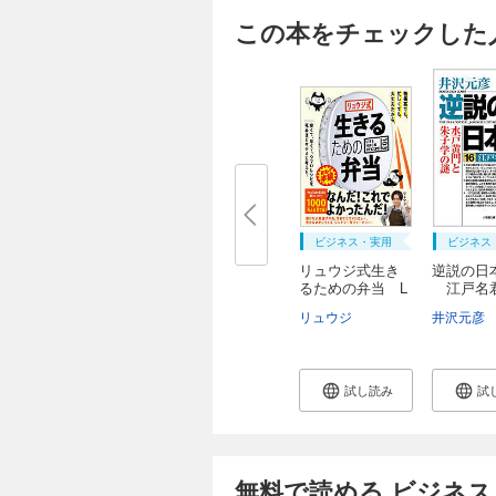
この本をチェックした
ビジネス・実用
ビジネス
リュウジ式生き
逆説の日本
るための弁当 L
江戸名
I...
水...
リュウジ
井沢元彦
試し読み
試
無料で読める ビジネス