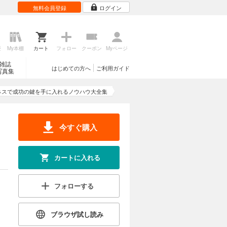
無料会員登録
ログイン
歴
My本棚
カート
フォロー
クーポン
Myページ
雑誌
はじめての方へ
ご利用ガイド
写真集
ネスで成功の鍵を手に入れるノウハウ大全集
今すぐ購入
カートに入れる
フォローする
ブラウザ試し読み