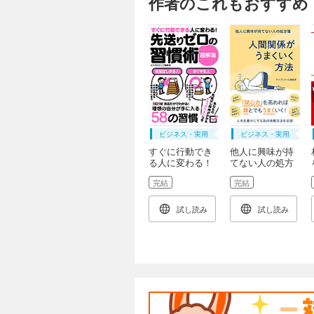
作者のこれもおすすめ
ビジネス・実用
ビジネス・実用
すぐに行動でき
他人に興味が持
る人に変わる！
てない人の処方
先送りゼロの習
箋 人間関係がう
完結
完結
慣術 図解版
まくいく方法
試し読み
試し読み