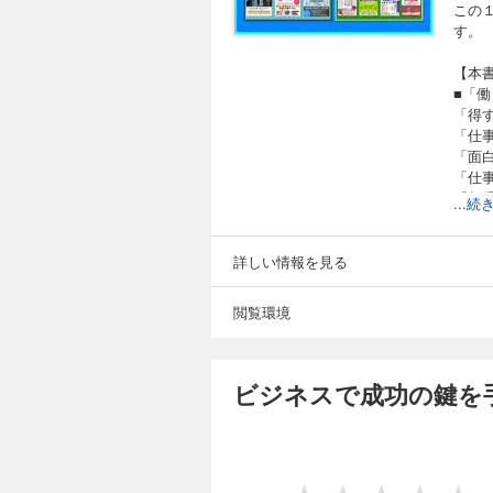
この
す。
【本
■「
「得
「仕
「面
「仕
「相
...
「し
「渋
「職
詳しい情報を見る
「仕
「今
閲覧環境
■「
「１
「貯
ビジネスで成功の鍵を
「シ
「世
「や
「副