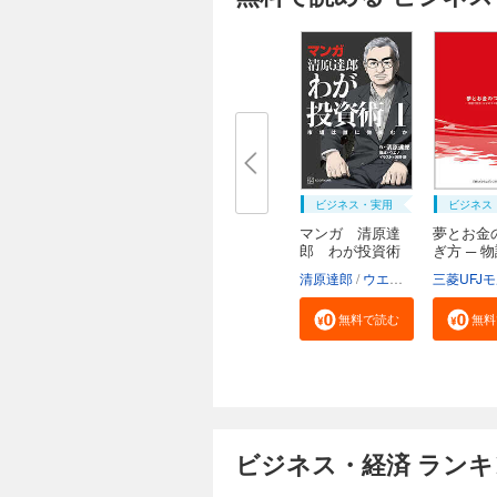
ビジネス・実用
ビジネス
マンガ 清原達
夢とお金
郎 わが投資術
ぎ方 ─ 
読...
清原達郎
ウエノ
河野慶
無料で読む
無料
ビジネス・経済 ラン