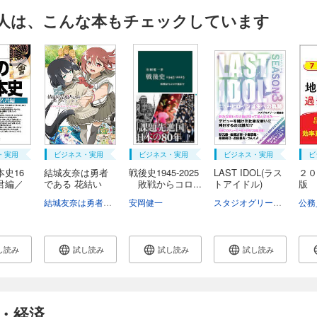
人は、こんな本もチェックしています
・実用
ビジネス・実用
ビジネス・実用
ビジネス・実用
ビ
史16
結城友奈は勇者
戦後史1945-2025
LAST IDOL(ラス
２０
君編／
である 花結い
敗戦からコロ...
トアイドル)
版 
の...
...
る！.
結城友奈は勇者である製作委員会
安岡健一
スタジオグリーン編集部
し読み
試し読み
試し読み
試し読み
・経済