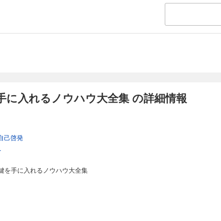
ビジネスパーソンのためのメンタル健康法 大全」■
場で好かれる人の仕事術 やっかい上司・くせもの部下との接し方」
った部下のトリセツ」
なたの背中を押してくれる仕事に役立つ名言」
事・人間関係のストレスを消す！ 心の片付け術」
人に興味が持てない人の処方箋 人間関係がうまくいく方法」
ぶんを整える 週末セルフメンテナンス」
ーフィー お金と人を引き寄せる魔法のルール」
ンガーマネジメント入門 怒りをゼロにする心のコントロール術」
の仕事が嫌だ！と思ったら読む本『やりたい』を見つける天職メソッド25」「
手に入れるノウハウ大全集 の詳細情報
分がイヤだ！と思ったときに読む本 ネガティブがポジティブに変わる32の言
自己啓発
.
鍵を手に入れるノウハウ大全集