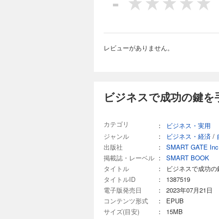
-
■「
「職
「困
「あ
「仕
レビューがありません。
「他
「じ
「マ
「ア
「今
ビジネスで成功の鍵を
の自
カテゴリ
：
ビジネス・実用
ジャンル
：
ビジネス・経済
/
出版社
：
SMART GATE Inc
掲載誌・レーベル
：
SMART BOOK
タイトル
：
ビジネスで成功の
タイトルID
：
1387519
電子版発売日
：
2023年07月21日
コンテンツ形式
：
EPUB
サイズ(目安)
：
15MB