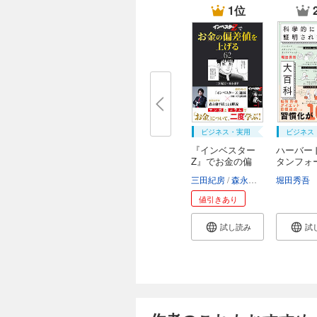
1位
ビジネス・実用
ビジネス
『インベスター
ハーバー
Z』でお金の偏
タンフォ
差...
オ...
三田紀房
森永康平
堀田秀吾
値引きあり
試し読み
試