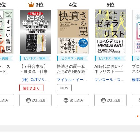
2位
3位
4位
5位
・実用
ビジネス・実用
ビジネス・実用
ビジネス・実用
ビ
ド、ス
【７冊合本版】
快適さの罠―私
AI時代に強いゼ
プロ
ード、
トヨタ流 仕事
たちの祖先が経
ネラリスト――
ネジ
の...
験...
手...
本...
（株）OJTソリューションズ
マイケル・イースター
須川綾子
マンスール・スームロ
橋本
斎
値引きあり
NEW
し読み
試し読み
試し読み
試し読み