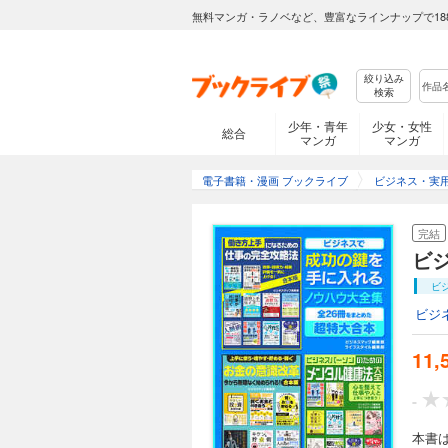
無料マンガ・ラノベなど、豊富なラインナップで18
絞り込み
検索
少年・青年
少女・女性
総合
マンガ
マンガ
電子書籍・漫画 ブックライブ
ビジネス・実
完結
ビ
ビ
ビジ
11,
-
本書