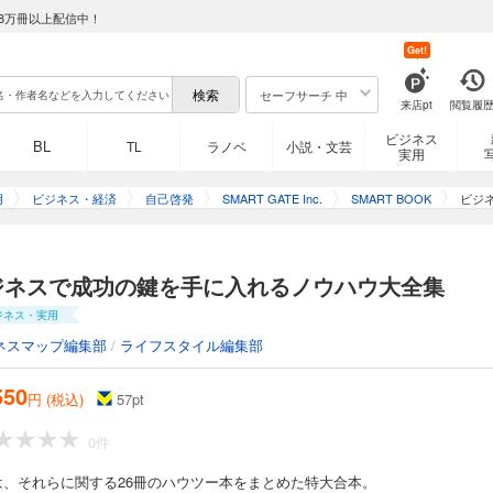
8万冊以上配信中！
Get!
セーフサーチ 中
来店pt
閲覧履
ビジネス
BL
TL
ラノベ
小説・文芸
実用
用
ビジネス・経済
自己啓発
SMART GATE Inc.
SMART BOOK
ビジ
ジネスで成功の鍵を手に入れるノウハウ大全集
ジネス・実用
ネスマップ編集部
/
ライフスタイル編集部
550
円 (税込)
57
pt
0件
は、それらに関する26冊のハウツー本をまとめた特大合本。