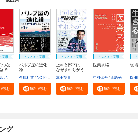
・実用
ビジネス・実用
ビジネス・実用
ビジネス・実用
ビ
のつな
バルブ屋の進化
上司と部下は、
医業承継
現場
物語で
論
なぜすれちがう
の...
三菱UFJモルガン・スタンレー証券株式会社
金原利道
NC10Team
本田英貴
中村慎吾
余語光
岡田
で読む
無料で読む
無料で読む
無料で読む
キング