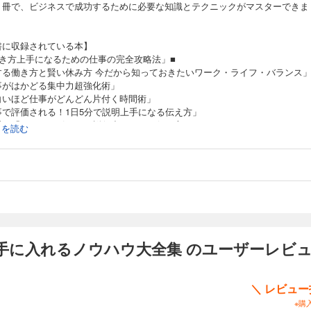
１冊で、ビジネスで成功するために必要な知識とテクニックがマスターできま
書に収録されている本】
働き方上手になるための仕事の完全攻略法」■
する働き方と賢い休み方 今だから知っておきたいワーク・ライフ・バランス
事がはかどる集中力超強化術」
白いほど仕事がどんどん片付く時間術」
事で評価される！1日5分で説明上手になる伝え方」
手の「YES」を引きだす説得力があがる伝え方」
続きを読む
ゃべり下手でも安心！ゼロから身につくプレゼン術」
沢栄一から学ぶ ビジネスを加速させる人脈術」
場で好かれる人の仕事術 やっかい上司・くせもの部下との接し方」
事・人間関係のストレスを消す！ 心の片付け術」
の仕事が嫌だ！と思ったら読む本『やりたい』を見つける天職メソッド25」
上手に使う・増やす・貯める・稼ぐ お金の意識改革 」■
か月で身につく やさしい投資の基礎知識 １か月で身につくシリーズ」
まる人が知っている 賢くお金と付き合う21の方法」
手に入れるノウハウ大全集 のユーザーレビ
ンプルな節約術で賢くお金を貯める本」
界のお金持ちがやっているたった１つの習慣」
ってはいけないキケンな貯金術」
＼ レビュ
業を始めたい人の為のかんたんマニュアル」
※購