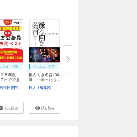
ジネス・実用
ビジネス・実用
２８年度
後ろ向き名言100
７日ででき
選――弱った心...
..
公務員試験専門喜治塾
鉄人社編集部
試し読み
試し読み