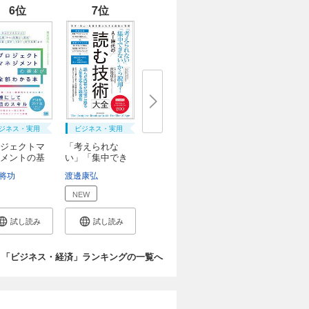
6位
7位
ジネス・実用
ビジネス・実用
ジェクトマ
「考えられな
メントの基
い」「集中でき
ない...
将功
藤栄一郎
渡邊康弘
NEW
試し読み
試し読み
「ビジネス・経済」ランキングの一覧へ