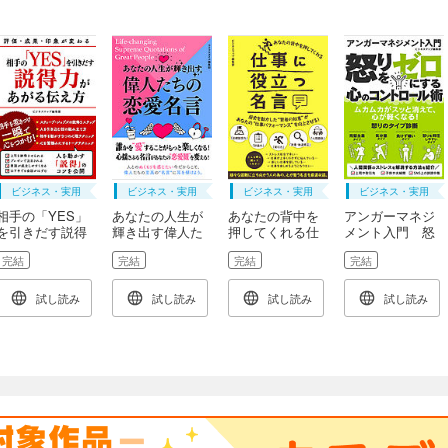
ビジネス・実用
ビジネス・実用
ビジネス・実用
ビジネス・実用
相手の「YES」
あなたの人生が
あなたの背中を
アンガーマネジ
を引きだす説得
輝き出す偉人た
押してくれる仕
メント入門 怒
力があがる伝え
ちの恋愛名言
事に役立つ名言
りをゼロにする
完結
完結
完結
完結
方
心のコントロー
ル術
試し読み
試し読み
試し読み
試し読み