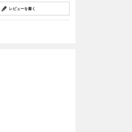
レビューを書く
今
葉」