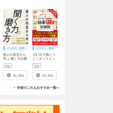
ビジネス・実用
ビジネス・実用
偉人の名言から
1日1分で身につ
学ぶ 聞く力の磨
く！オンライン
き方
時代の効率アッ
完結
完結
プ会話術
試し読み
試し読み
作者のこれもおすすめ一覧へ