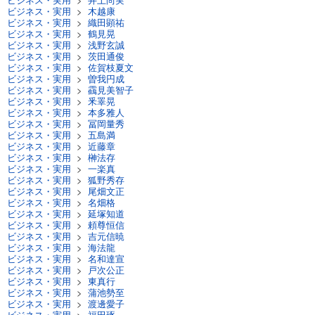
ビジネス・実用
>
木越康
ビジネス・実用
>
織田顕祐
ビジネス・実用
>
鶴見晃
ビジネス・実用
>
浅野玄誠
ビジネス・実用
>
茨田通俊
ビジネス・実用
>
佐賀枝夏文
ビジネス・実用
>
曽我円成
ビジネス・実用
>
靍見美智子
ビジネス・実用
>
釆睪晃
ビジネス・実用
>
本多雅人
ビジネス・実用
>
冨岡量秀
ビジネス・実用
>
五島満
ビジネス・実用
>
近藤章
ビジネス・実用
>
榊法存
ビジネス・実用
>
一楽真
ビジネス・実用
>
狐野秀存
ビジネス・実用
>
尾畑文正
ビジネス・実用
>
名畑格
ビジネス・実用
>
延塚知道
ビジネス・実用
>
頼尊恒信
ビジネス・実用
>
吉元信暁
ビジネス・実用
>
海法龍
ビジネス・実用
>
名和達宣
ビジネス・実用
>
戸次公正
ビジネス・実用
>
東真行
ビジネス・実用
>
蒲池勢至
ビジネス・実用
>
渡邊愛子
ビジネス・実用
>
福田琢