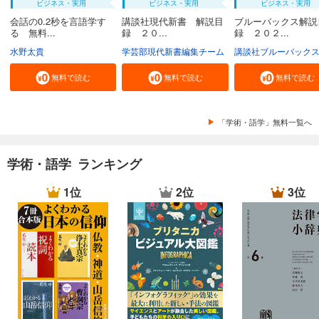
ビジネス・実用
ビジネス・実用
ビジネス・実用
会話の0.2秒を言語学す
講談社現代新書 解説目
ブルーバックス解説
る 無料...
録 ２０...
録 ２０２...
水野太貴
学芸部現代新書編集チーム
講談社ブルーバック
無料で読む
無料で読む
無料で読む
「学術・語学」無料一覧へ
学術・語学 ランキング
1位
2位
3位