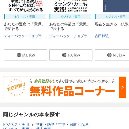
ビジネス・実用
ビジネス・実用
ビジネス・実用
あなたの運命は「意識」
あなたの年齢は「意識」
現在を生きる 仏教
で変わる
で決まる
ディーパック・チョプラ
渡邊愛子
水谷美紀子
ディーパック・チョプラ
渡邊愛子
古田和弘
水谷美紀子
試し読み
試し読み
試し読み
同じジャンルの本を探す
ビジネス・実用
>
学術・語学
/
哲学・宗教・心理
ビジネス・実用
>
井上尚実