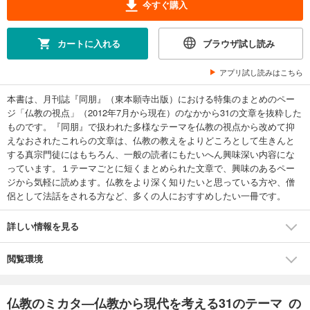
今すぐ購入
カートに入れる
ブラウザ試し読み
アプリ試し読みはこちら
本書は、月刊誌『同朋』（東本願寺出版）における特集のまとめのペー
ジ「仏教の視点」（2012年7月から現在）のなかから31の文章を抜粋した
ものです。『同朋』で扱われた多様なテーマを仏教の視点から改めて抑
えなおされたこれらの文章は、仏教の教えをよりどころとして生きんと
する真宗門徒にはもちろん、一般の読者にもたいへん興味深い内容にな
っています。１テーマごとに短くまとめられた文章で、興味のあるペー
ジから気軽に読めます。仏教をより深く知りたいと思っている方や、僧
侶として法話をされる方など、多くの人におすすめしたい一冊です。
詳しい情報を見る
閲覧環境
仏教のミカタ―仏教から現代を考える31のテーマ の