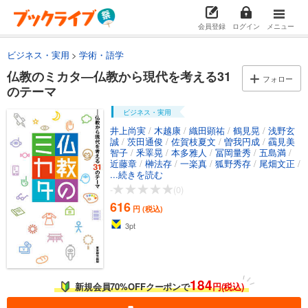
会員登録
ログイン
メニュー
ビジネス・実用
学術・語学
仏教のミカタ―仏教から現代を考える31
フォロー
のテーマ
ビジネス・実用
井上尚実
/
木越康
/
織田顕祐
/
鶴見晃
/
浅野玄
誠
/
茨田通俊
/
佐賀枝夏文
/
曽我円成
/
靍見美
智子
/
釆睪晃
/
本多雅人
/
冨岡量秀
/
五島満
/
近藤章
/
榊法存
/
一楽真
/
狐野秀存
/
尾畑文正
/
名畑格
...続きを読む
/
延塚知道
/
頼尊恒信
/
吉元信暁
/
海法
龍
/
名和達宣
/
戸次公正
/
東真行
/
蒲池勢至
/
-
(0)
渡邊愛子
/
福田琢
/
大江憲成
/
古田和弘
616
円 (税込)
3
pt
184
新規会員70%OFFクーポンで
円(税込)