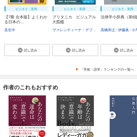
ビジネス・実用
ビジネス・実用
ビジネス・実用
【7冊 合本版】よくわか
ブリタニカ ビジュアル
法律学小辞典（第6
る日本の...
大図鑑
瓜生中
ヴァレンティーナ・デフィリーポ
高橋和之
アンドリュー・
伊藤眞
小早川
試し読み
試し読み
試し読み
「学術・語学」ランキングの一覧へ
作者のこれもおすすめ