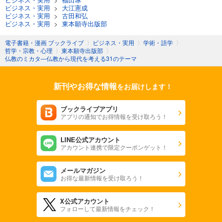
ビジネス・実用
>
大江憲成
ビジネス・実用
>
古田和弘
ビジネス・実用
>
東本願寺出版部
電子書籍・漫画 ブックライブ
〉
ビジネス・実用
〉
学術・語学
〉
哲学・宗教・心理
〉
東本願寺出版部
〉
仏教のミカタ―仏教から現代を考える31のテーマ
新刊やお得な情報
をお届けします！
ブックライブアプリ
アプリの通知でお得情報を受け取ろう！
LINE公式アカウント
アカウント連携で限定クーポンゲット！
メールマガジン
お得な最新情報を受け取ろう！
X公式アカウント
フォローして最新情報をチェック！