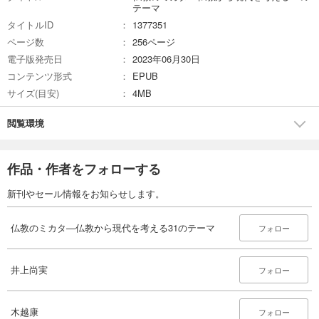
テーマ
タイトルID
1377351
ページ数
256ページ
電子版発売日
2023年06月30日
コンテンツ形式
EPUB
サイズ(目安)
4MB
閲覧環境
作品・作者をフォローする
新刊やセール情報をお知らせします。
仏教のミカタ―仏教から現代を考える31のテーマ
フォロー
井上尚実
フォロー
木越康
フォロー