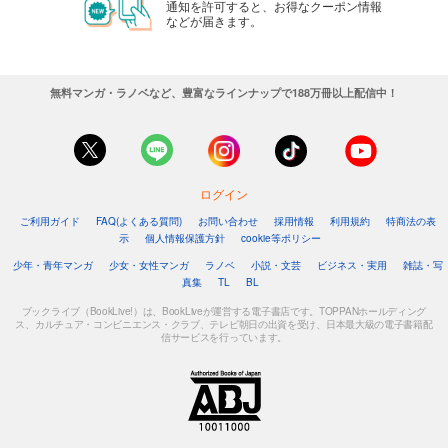
通知を許可すると、お得なクーポン情報
などが届きます。
無料マンガ・ラノベなど、豊富なラインナップで188万冊以上配信中！
ログイン
ご利用ガイド
FAQ(よくある質問)
お問い合わせ
採用情報
利用規約
特商法の表
示
個人情報保護方針
cookie等ポリシー
少年・青年マンガ
少女・女性マンガ
ラノベ
小説・文芸
ビジネス・実用
雑誌・写
真集
TL
BL
ブックライブ（BookLive!）は、BookLiveが運営する電子書店です。TOPPANホールディング
ス、カルチュア・コンビニエンス・クラブ、テレビ朝日の出資を受け、日本最大級の電子書籍配
信サービスを行っています。