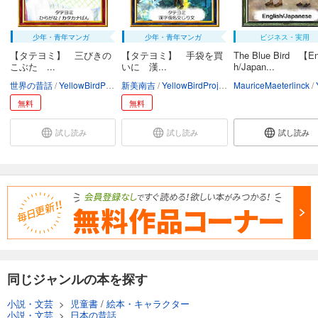
少年・青年マンガ
少年・青年マンガ
ビジネス・実用
【タテヨミ】 三びきの
【タテヨミ】 手袋を買
The Blue Bird 【En
こぶた ...
いに 漢...
h/Japan...
世界の昔話
YellowBirdProject
新美南吉
ちひろ
YellowBirdProject
MauriceMaeterlinck
かつながみつとし
Ye
無料
無料
試し読み
試し読み
試し読み
同じジャンルの本を探す
小説・文芸
>
児童書
/
絵本・キャラクター
小説・文芸
>
日本の昔話