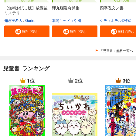
【無料お試し版】放課後
弾丸爛漫奇譚集
四字呪文ノ書
ミステリ...
知念実希人
Gurin.
本間キッド（や団）
シティホテル3号室
無料で読む
無料で読む
無料で読む
「児童書」無料一覧へ
児童書 ランキング
1位
2位
3位