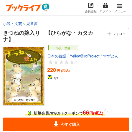
会員登録
ログイン
メニュー
小説・文芸
児童書
きつねの嫁入り 【ひらがな・カタカ
フォロー
ナ】
小説・文芸
日本の昔話
/
YellowBirdProject
/
すずどん
-
(0)
220
円 (税込)
1
pt
66
新規会員70%OFFクーポンで
円(税込)
今すぐ購入