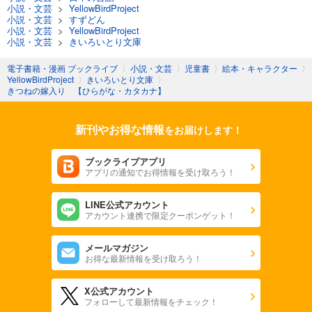
小説・文芸
>
YellowBirdProject
小説・文芸
>
すずどん
小説・文芸
>
YellowBirdProject
小説・文芸
>
きいろいとり文庫
電子書籍・漫画 ブックライブ
〉
小説・文芸
〉
児童書
〉
絵本・キャラクター
〉
YellowBirdProject
〉
きいろいとり文庫
〉
きつねの嫁入り 【ひらがな・カタカナ】
新刊やお得な情報
をお届けします！
ブックライブアプリ
アプリの通知でお得情報を受け取ろう！
LINE公式アカウント
アカウント連携で限定クーポンゲット！
メールマガジン
お得な最新情報を受け取ろう！
X公式アカウント
フォローして最新情報をチェック！