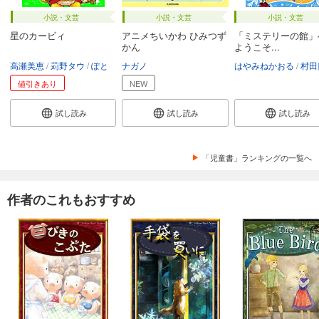
小説・文芸
小説・文芸
小説・文芸
星のカービィ
アニメちいかわ ひみつず
「ミステリーの館」
かん
ようこそ...
高瀬美恵
苅野タウ
ぽと
ナガノ
はやみねかおる
村田
値引きあり
NEW
試し読み
試し読み
試し読み
「児童書」ランキングの一覧へ
作者のこれもおすすめ