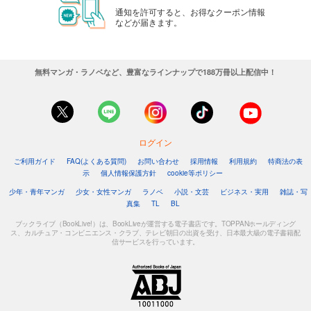
通知を許可すると、お得なクーポン情報
などが届きます。
無料マンガ・ラノベなど、豊富なラインナップで188万冊以上配信中！
ログイン
ご利用ガイド
FAQ(よくある質問)
お問い合わせ
採用情報
利用規約
特商法の表
示
個人情報保護方針
cookie等ポリシー
少年・青年マンガ
少女・女性マンガ
ラノベ
小説・文芸
ビジネス・実用
雑誌・写
真集
TL
BL
ブックライブ（BookLive!）は、BookLiveが運営する電子書店です。TOPPANホールディング
ス、カルチュア・コンビニエンス・クラブ、テレビ朝日の出資を受け、日本最大級の電子書籍配
信サービスを行っています。