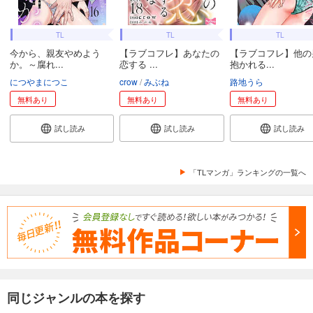
TL
TL
TL
今から、親友やめよう
【ラブコフレ】あなたの
【ラブコフレ】他の
か。～腐れ...
恋する ...
抱かれる...
につやまにつこ
crow
みぶね
路地うら
無料あり
無料あり
無料あり
試し読み
試し読み
試し読み
「TLマンガ」ランキングの一覧へ
同じジャンルの本を探す