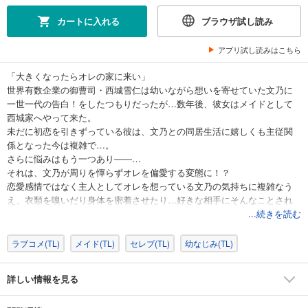
カートに入れる
ブラウザ試し読み
アプリ試し読みはこちら
「大きくなったらオレの家に来い」
世界有数企業の御曹司・西城雪仁は幼いながら想いを寄せていた文乃に
一世一代の告白！をしたつもりだったが…数年後、彼女はメイドとして
西城家へやって来た。
未だに初恋を引きずっている彼は、文乃との同居生活に嬉しくも主従関
係となった今は複雑で…。
さらに悩みはもう一つあり――…
それは、文乃が周りを憚らずオレを偏愛する変態に！？
恋愛感情ではなく主人としてオレを想っている文乃の気持ちに複雑なう
え、衣類を嗅いだり身体を密着させたり…好きな相手にそんなことされ
たら我慢限界だ！！！！
...続きを読む
文乃もまた、メイドなのに家族のように扱ってくれる雪仁様を想って一
ラブコメ(TL)
メイド(TL)
セレブ(TL)
幼なじみ(TL)
人で××××しちゃったり…
私の全てを捧げてご奉仕させていただきます☆
詳しい情報を見る
【初恋を拗らせている御曹司大学生】×【雪仁様を愛でる真っ直ぐ可愛い