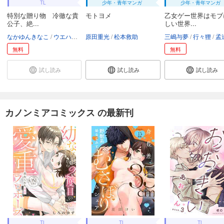
TL
少年・青年マンガ
少年・青年マンガ
特別な贈り物 冷徹な貴
モトヨメ
乙女ゲー世界はモブ
公子、絶...
しい世界...
なかゆんきなこ
ウエハラ蜂
原田重光
松本救助
三嶋与夢
行々狸
孟
無料
無料
試し読み
試し読み
試し読み
カノンミアコミックス の最新刊
TL
TL
TL