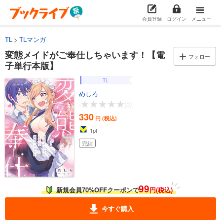
会員登録
ログイン
メニュー
TL
TLマンガ
変態メイドがご奉仕しちゃいます！【電
フォロー
子単行本版】
TL
めしろ
-
(0)
330
円 (税込)
1
pt
完結
99
新規会員70%OFFクーポンで
円(税込)
今すぐ購入