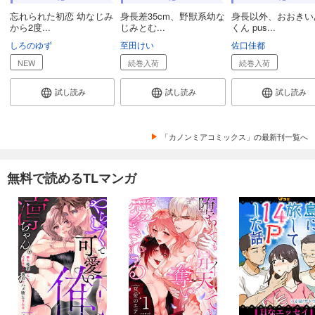
忘れられた初恋 幼なじみ
身長差35cm、野獣系幼な
身長以外、おおきい
から2度...
じみとむ...
くん pus...
しろのゆず
至田けい
佐口佳都
NEW
続巻入荷
続巻入荷
試し読み
試し読み
試し読み
「カノンミアコミックス」の最新刊一覧へ
無料で読めるTLマンガ