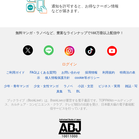
通知を許可すると、お得なクーポン情報
などが届きます。
無料マンガ・ラノベなど、豊富なラインナップで188万冊以上配信中！
ログイン
ご利用ガイド
FAQ(よくある質問)
お問い合わせ
採用情報
利用規約
特商法の表
示
個人情報保護方針
cookie等ポリシー
少年・青年マンガ
少女・女性マンガ
ラノベ
小説・文芸
ビジネス・実用
雑誌・写
真集
TL
BL
ブックライブ（BookLive!）は、BookLiveが運営する電子書店です。TOPPANホールディング
ス、カルチュア・コンビニエンス・クラブ、テレビ朝日の出資を受け、日本最大級の電子書籍配
信サービスを行っています。