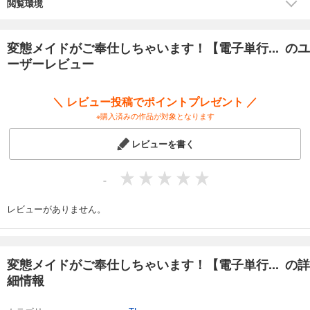
変態メイド】
閲覧環境
ドタバタあま～いラブコメディがまとめて読めちゃう待望の【電子単行
本版】が登場！
さらに《デザインなしver.》の表紙イラストも大公開♪
変態メイドがご奉仕しちゃいます！【電子単行... のユ
ーザーレビュー
※この作品は「変態メイドがご奉仕しちゃいます！ episode.1-3」を収録
しています。重複購入にご注意ください。
＼ レビュー投稿でポイントプレゼント ／
※購入済みの作品が対象となります
レビューを書く
-
レビューがありません。
変態メイドがご奉仕しちゃいます！【電子単行... の詳
細情報