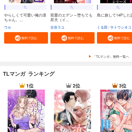
TL
TL
TL
やらしくて可愛い俺の凛
双愛のエデン～堕ちても
島に旅して14Pした
ちゃん。...
昇天（イ...
ウル
古谷ラユ
くる田
サトウシオコ
無料で読む
無料で読む
無料で読む
「TLマンガ」無料一覧へ
TLマンガ ランキング
1位
2位
3位