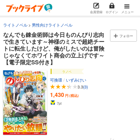
会員登録
ログイン
メニュー
ライトノベル
男性向けライトノベル
なんでも錬金術師は今日ものんびり志向
フォロー
で生きています～神様のミスで超絶チー
トに転生したけど、俺がしたいのは冒険
じゃなくてホワイト商会の立上げです～
【電子限定SS付き】
ラノベ
可換環
/
いずみけい
3.3
(3)
1,430
円 (税込)
7
pt