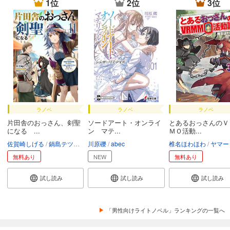
1位
2位
3位
ラノベ
ラノベ
ラノベ
片田舎のおっさん、剣聖
ソードアート・オンライ
とあるおっさんのＶ
になる ...
ン マテ...
ＭＯ活動...
佐賀崎しげる
鍋島テツヒロ
川原礫
abec
椎名ほわほわ
ヤマー
無料あり
NEW
無料あり
試し読み
試し読み
試し読み
「男性向けライトノベル」ランキングの一覧へ