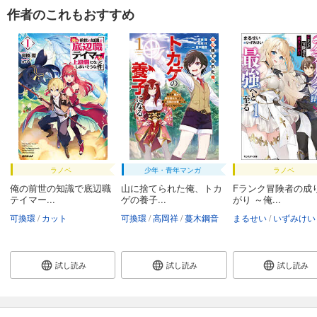
作者のこれもおすすめ
ラノベ
少年・青年マンガ
ラノベ
俺の前世の知識で底辺職
山に捨てられた俺、トカ
Fランク冒険者の成
テイマー...
ゲの養子...
がり ～俺...
可換環
カット
可換環
高岡祥
蔓木鋼音
まるせい
いずみけい
試し読み
試し読み
試し読み