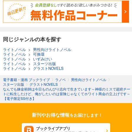
同じジャンルの本を探す
ライトノベル
>
男性向けライトノベル
ライトノベル
>
可換環
ライトノベル
>
いずみけい
ライトノベル
>
スターツ出版
ライトノベル
>
グラストNOVELS
電子書籍・漫画 ブックライブ
〉
ラノベ
〉
男性向けライトノベル
〉
スターツ出版
〉
グラストNOVELS
〉
なんでも錬金術師は今日ものんびり志向で生きています～神様のミスで超絶チー
トに転生したけど、俺がしたいのは冒険じゃなくてホワイト商会の立上げです～
【電子限定SS付き】
新刊やお得な情報
をお届けします！
ブックライブアプリ