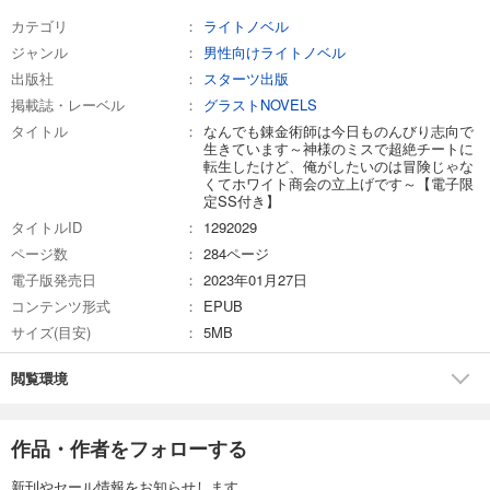
カテゴリ
ライトノベル
ジャンル
男性向けライトノベル
出版社
スターツ出版
掲載誌・レーベル
グラストNOVELS
タイトル
なんでも錬金術師は今日ものんびり志向で
生きています～神様のミスで超絶チートに
転生したけど、俺がしたいのは冒険じゃな
くてホワイト商会の立上げです～【電子限
定SS付き】
タイトルID
1292029
ページ数
284ページ
電子版発売日
2023年01月27日
コンテンツ形式
EPUB
サイズ(目安)
5MB
閲覧環境
作品・作者をフォローする
新刊やセール情報をお知らせします。