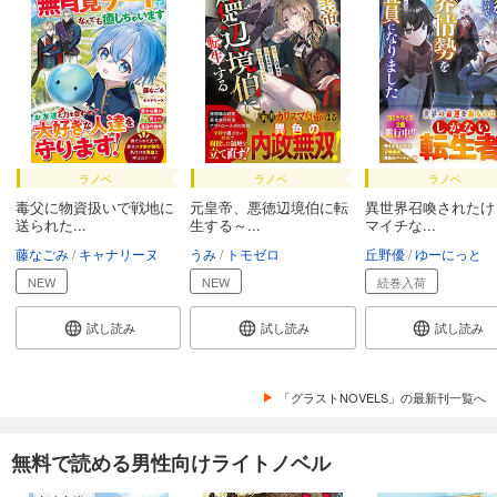
ラノベ
ラノベ
ラノベ
毒父に物資扱いで戦地に
元皇帝、悪徳辺境伯に転
異世界召喚されたけ
送られた...
生する～...
マイチな...
藤なごみ
キャナリーヌ
うみ
トモゼロ
丘野優
ゆーにっと
NEW
NEW
続巻入荷
試し読み
試し読み
試し読み
「グラストNOVELS」の最新刊一覧へ
無料で読める男性向けライトノベル