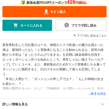
429
新規会員70%OFFクーポンで
円(税込)
今すぐ購入
カートに入れる
ブラウザ試し読み
アプリ試し読みはこちら
異世界転生した元社畜のユーキ。神様のミスで桁違いの魔力を授かった
彼は、最強待ったなし！と冒険者になることを勧められるも、前世の経
験から今世は『まったりのんびり生きる』を目標に錬金術師を目指す。
さっそくポーション作りを始めたところ、尋常じゃない速さでレベルア
ップしていくユーキ。また、素材集めのためSランク冒険者たちを雇って
ダンジョンに挑戦すると、幻のスキルが覚醒して彼らを圧倒してしま
う。
「本当に人間か？」「ダンジョンの申し子では？」「もしや神様の生ま
れ変わり…？」
周囲が驚愕するなか、さらに〈万物創造〉まで授かったユーキは、自分
だけでなく全員がのんびり幸せな暮らしを実現できるよう、商会を立ち
...続きを読む
上げることにして――。
妖精、魔人、さらには天使までつくっちゃう!? 本人も生み出すものもす
詳しい情報を見る
べてが規格外なものづくりファンタジー、開幕！