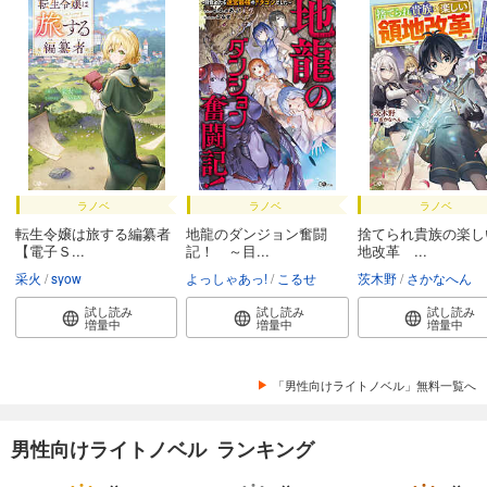
ラノベ
ラノベ
ラノベ
転生令嬢は旅する編纂者
地龍のダンジョン奮闘
捨てられ貴族の楽し
【電子Ｓ...
記！ ～目...
地改革 ...
采火
syow
よっしゃあっ!
こるせ
茨木野
さかなへん
試し読み
試し読み
試し読み
増量中
増量中
増量中
「男性向けライトノベル」無料一覧へ
男性向けライトノベル ランキング