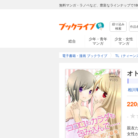
無料マンガ・ラノベなど、豊富なラインナップで18
絞り込み
検索
少年・青年
少女・女性
総合
マンガ
マンガ
電子書籍・漫画 ブックライブ
TL（ティーン
オ
相川
220
-
親友
女性