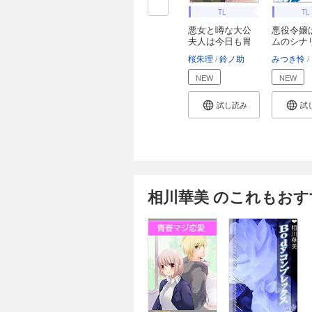
TL
TL
悪女と噂な大公
悪役令嬢
夫人は今日も胃
ムのシナ
が...
貢...
桜朱理
鈴ノ助
みつき怜
NEW
NEW
試し読み
試
相川華美 のこれもおす