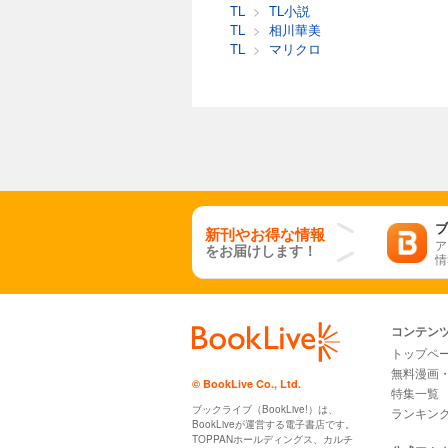
TL
>
TL小説
TL
>
相川華美
TL
>
マリクロ
ブ
新刊やお得な情報
ア
をお届けします！
情
コンテン
トップペ
無料漫画
© BookLive Co., Ltd.
特集一覧
ブックライブ（BookLive!）は、
ランキン
BookLiveが運営する電子書店です。
TOPPANホールディングス、カルチ