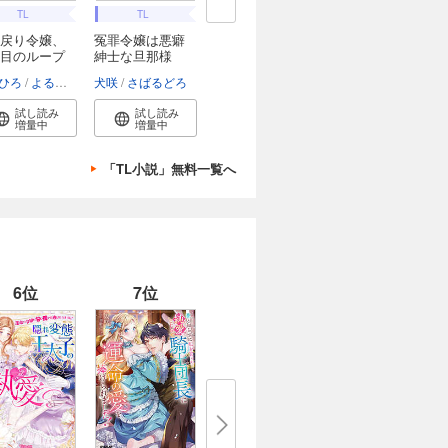
TL
TL
戻り令嬢、
冤罪令嬢は悪癖
目のループ
紳士な旦那様
に、...
ひろ
よるのシン汰
犬咲
さばるどろ
試し読み
試し読み
増量中
増量中
「TL小説」無料一覧へ
6位
7位