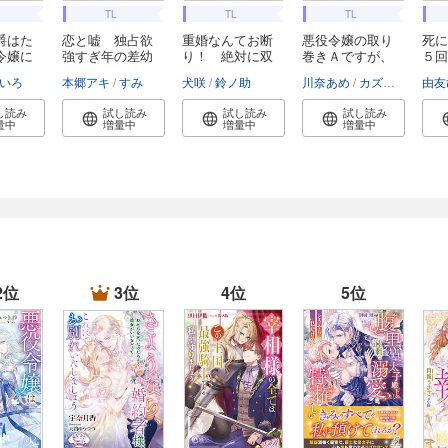
TL
TL
TL
爵はた
恋と嘘 独占欲
重婚なんてお断
悪役令嬢の取り
死に
令嬢に
強すぎ年の差幼
り！ 絶対に双
巻きＡですが、
５回
馴...
子...
王...
で...
いろ
本郷アキ
すみ
犬咲
鈴ノ助
川奈あめ
カズアキ
七夏
由友
し読み
試し読み
試し読み
試し読み
量中
増量中
増量中
増量中
2位
3位
4位
5位