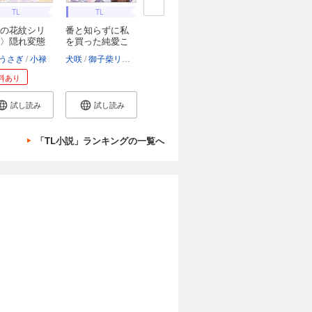
TL
TL
の花紋シリ
番と知らずに私
〉隠れ変態
を買った純愛こ
じ...
うさぎ
小禄
犬咲
御子柴リョウ
料あり
試し読み
試し読み
「TL小説」ランキングの一覧へ