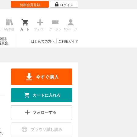
無料会員登録
ログイン
歴
My本棚
カート
フォロー
クーポン
Myページ
雑誌
はじめての方へ
ご利用ガイド
写真集
今すぐ購入
カートに入れる
フォローする
。
ブラウザ試し読み
れ