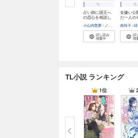
TL
TL
占い師に国王へ
女嫌い公
の恋心を相談し
だ一人の
た...
の...
小山内慧夢
ノギカワ
南玲子
緋
試し読み
試
増量中
増
TL小説 ランキング
1位