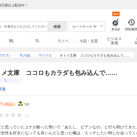
8万冊以上配信中！
Get!
セーフサーチ 中
来店pt
閲覧履
ビジネス
BL
TL
ラノベ
小説・文芸
実用
ズラブ）
TL小説
マリクロ
オトメ文庫 ココロもカラダも包み込んで……
トメ文庫 ココロもカラダも包み込んで……
TL
華美
円 (税込)
1
pt
0件
だと思っていたユナが酔った勢いで「あたし、ビアンなの」と打ち明けてきた
が女性を好きになっても良いんだと思った楓は、エッチしたい時しか会ってく