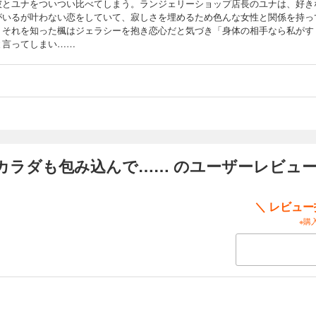
彼とユナをついつい比べてしまう。ランジェリーショップ店長のユナは、好き
がいるが叶わない恋をしていて、寂しさを埋めるため色んな女性と関係を持っ
。それを知った楓はジェラシーを抱き恋心だと気づき「身体の相手なら私がす
と言ってしまい……
カラダも包み込んで…… のユーザーレビュ
＼ レビュ
※購