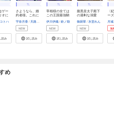
TL
TL
TL
はゲー
さようなら、婚
宰相様の全ては
腹黒皇太子殿下
〈妃
リオに
約者様。これに
この王国最強騎
の過剰な溺愛
ーズ
て...
士...
は、...
王...
コトハ
宇奈月香
天路ゆうつづ
伊川伊織
鈴ノ助
御厨翠
氷堂れん
月城
NEW
NEW
NEW
無
し読み
試し読み
試し読み
試し読み
すめ