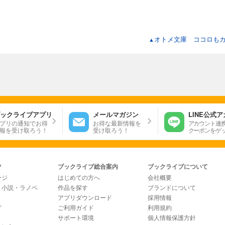
オトメ文庫 ココロも
▲
ックライブアプリ
メールマガジン
LINE公式
プリの通知でお得
お得な最新情報を
アカウント連
報を受け取ろう！
受け取ろう！
クーポンをゲ
ツ
ブックライブ総合案内
ブックライブについて
ージ
はじめての方へ
会社概要
・小説・ラノベ
作品を探す
ブランドについて
アプリダウンロード
採用情報
グ
ご利用ガイド
利用規約
サポート環境
個人情報保護方針