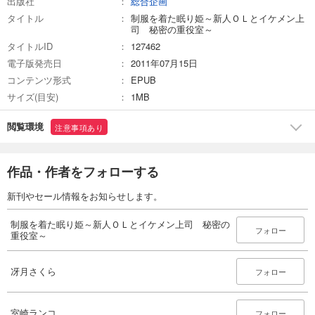
出版社
総合企画
タイトル
制服を着た眠り姫～新人ＯＬとイケメン上
司 秘密の重役室～
タイトルID
127462
電子版発売日
2011年07月15日
コンテンツ形式
EPUB
サイズ(目安)
1MB
閲覧環境
注意事項あり
作品・作者をフォローする
新刊やセール情報をお知らせします。
制服を着た眠り姫～新人ＯＬとイケメン上司 秘密の
フォロー
重役室～
冴月さくら
フォロー
室崎ランコ
フォロー