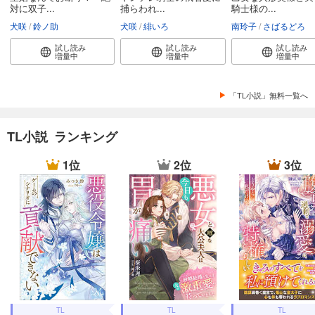
対に双子...
捕らわれ...
騎士様の...
犬咲
鈴ノ助
犬咲
緋いろ
南玲子
さばるどろ
試し読み
試し読み
試し読み
増量中
増量中
増量中
「TL小説」無料一覧へ
TL小説 ランキング
1位
2位
3位
TL
TL
TL