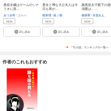
悪役令嬢はゲームのシナ
悪女と噂な大公夫人は今
腹黒皇太子殿下の過
リオに貢...
日も胃が...
溺愛は、...
みつき怜
コトハ
桜朱理
鈴ノ助
御厨翠
氷堂れん
NEW
NEW
NEW
試し読み
試し読み
試し読み
「TL小説」ランキングの一覧へ
作者のこれもおすすめ