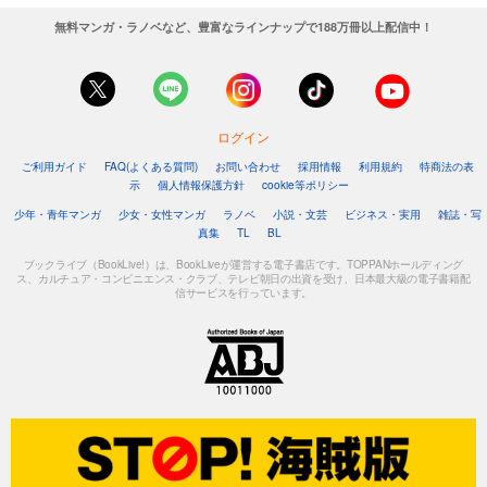
無料マンガ・ラノベなど、豊富なラインナップで188万冊以上配信中！
ログイン
ご利用ガイド
FAQ(よくある質問)
お問い合わせ
採用情報
利用規約
特商法の表
示
個人情報保護方針
cookie等ポリシー
少年・青年マンガ
少女・女性マンガ
ラノベ
小説・文芸
ビジネス・実用
雑誌・写
真集
TL
BL
ブックライブ（BookLive!）は、BookLiveが運営する電子書店です。TOPPANホールディング
ス、カルチュア・コンビニエンス・クラブ、テレビ朝日の出資を受け、日本最大級の電子書籍配
信サービスを行っています。