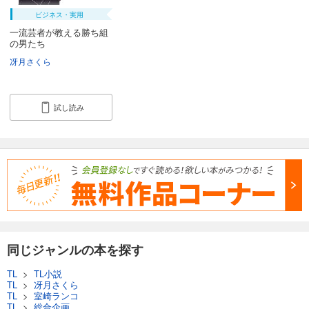
ビジネス・実用
一流芸者が教える勝ち組
の男たち
冴月さくら
試し読み
同じジャンルの本を探す
TL
>
TL小説
TL
>
冴月さくら
TL
>
室崎ランコ
TL
>
総合企画