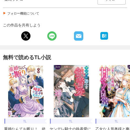
フォロー機能について
この作品を共有しよう
無料で読めるTL小説
TL
TL
TL
重婚なんてお断り！ 絶
ヤンデレ騎士の執着愛に
乙女な人形奥様と爽