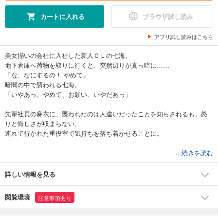
カートに入れる
ブラウザ試し読み
アプリ試し読みはこちら
美女揃いの会社に入社した新人ＯＬの七海。
地下倉庫へ荷物を取りに行くと、突然辺りが真っ暗に……
「な、なにするの！ やめて」
暗闇の中で襲われる七海。
「いやあっ、やめて、お願い、いやだあっ」
先輩社員の麻衣に、襲われたのは人違いだったことを知らされるも、怒
りと悔しさが収まらない。
連れて行かれた重役室で気持ちを落ち着かせることに。
ベッドで眠っていると、そこには社内一イケメンの専務が。
...続きを読む
そして七海は、今まで味わったことのない快楽を覚えることに。
詳しい情報を見る
閲覧環境
注意事項あり