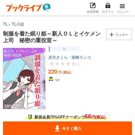
会員登録
ログイン
メニュー
TL
TL小説
制服を着た眠り姫～新人ＯＬとイケメン
フォロー
上司 秘密の重役室～
TL
冴月さくら
/
室崎ランコ
-
(0)
220
円 (税込)
1
pt
66
新規会員70%OFFクーポンで
円(税込)
今すぐ購入