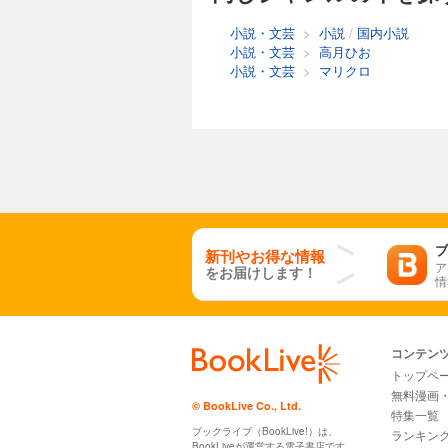
小説・文芸
>
小説
/
国内小説
小説・文芸
>
高月ひお
小説・文芸
>
マリクロ
ブ
新刊やお得な情報
ア
をお届けします！
情
コンテン
トップペ
無料漫画
© BookLive Co., Ltd.
特集一覧
ブックライブ（BookLive!）は、
ランキン
BookLiveが運営する電子書店です。