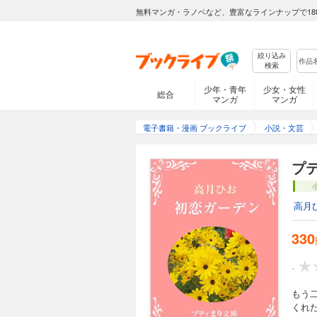
無料マンガ・ラノベなど、豊富なラインナップで18
絞り込み
検索
少年・青年
少女・女性
総合
マンガ
マンガ
電子書籍・漫画 ブックライブ
小説・文芸
プ
高月
330
-
もう
くれ