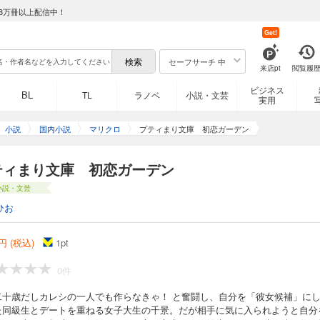
8万冊以上配信中！
Get!
セーフサーチ 中
来店pt
閲覧履
ビジネス
BL
TL
ラノベ
小説・文芸
実用
小説
国内小説
マリクロ
プティまり文庫 初恋ガーデン
ティまり文庫 初恋ガーデン
小説・文芸
ひお
円 (税込)
1
pt
0件
二十歳だしカレシの一人でも作らなきゃ！ と奮闘し、自分を「彼女候補」に
た同級生とデートを重ねる女子大生の千景。だが相手に気に入られようと自分