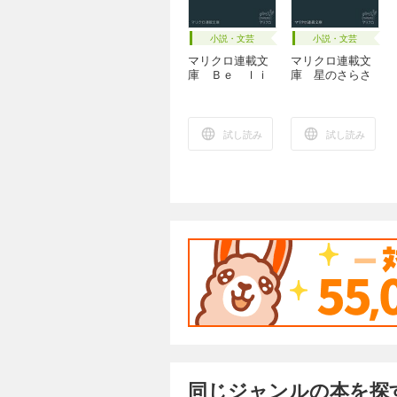
小説・文芸
小説・文芸
マリクロ連載文
マリクロ連載文
庫 Ｂｅ ｌｉ
庫 星のさらさ
ｔ ｕｐ！
ら（１）
（１）
試し読み
試し読み
同じジャンルの本を探