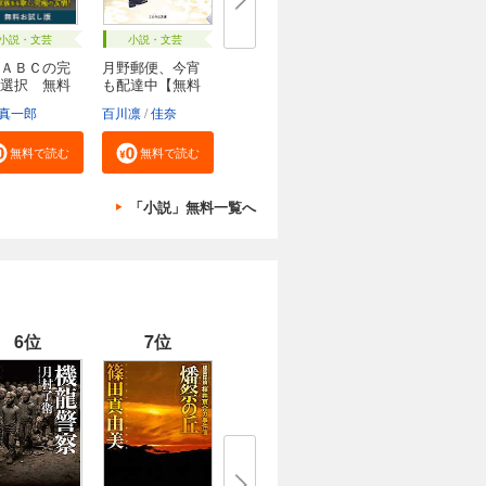
小説・文芸
小説・文芸
ＡＢＣの完
月野郵便、今宵
選択 無料
も配達中【無料
試...
真一郎
百川凛
佳奈
無料で読む
無料で読む
「小説」無料一覧へ
6位
7位