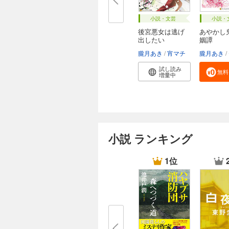
小説・文芸
小説・
後宮悪女は逃げ
あやかし
出したい
姻譚
朧月あき
宵マチ
朧月あき
試し読み
無料
増量中
小説 ランキング
1位