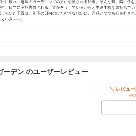
毎日に疲れ、趣味のガーデニングの方に心癒される始末。そんな時、隣に住む
校生、日向に突然告白される。皆がそうしているからと中途半端な気持ちでカ
探していた千景は、年下の日向のひたむきな想いに、戸惑いつつも心を乱され
れていき――。
ガーデン のユーザーレビュー
＼ レビュ
※購