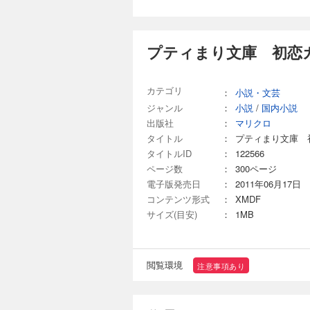
プティまり文庫 初恋
カテゴリ
：
小説・文芸
ジャンル
：
小説
/
国内小説
出版社
：
マリクロ
タイトル
：
プティまり文庫 
タイトルID
：
122566
ページ数
：
300ページ
電子版発売日
：
2011年06月17日
コンテンツ形式
：
XMDF
サイズ(目安)
：
1MB
閲覧環境
注意事項あり