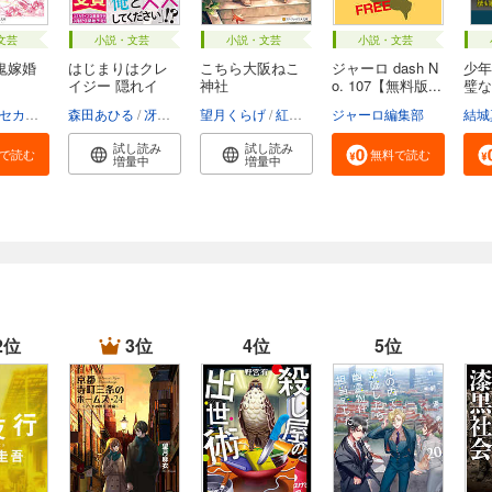
文芸
小説・文芸
小説・文芸
小説・文芸
鬼嫁婚
はじまりはクレ
こちら大阪ねこ
ジャーロ dash N
少年
イジー 隠れイ
神社
o. 107【無料版...
璧な
ケ...
お...
セカイメグル
森田あひる
冴島ユカ子
望月くらげ
紅木春
ジャーロ編集部
結城
試し読み
試し読み
で読む
無料で読む
増量中
増量中
2位
3位
4位
5位