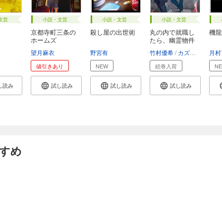
文芸
小説・文芸
小説・文芸
小説・文芸
京都寺町三条の
殺し屋の出世術
丸の内で就職し
機龍
ホームズ
たら、幽霊物件
担...
望月麻衣
野宮有
竹村優希
カズアキ
月村
値引きあり
NEW
続巻入荷
N
し読み
試し読み
試し読み
試し読み
すすめ