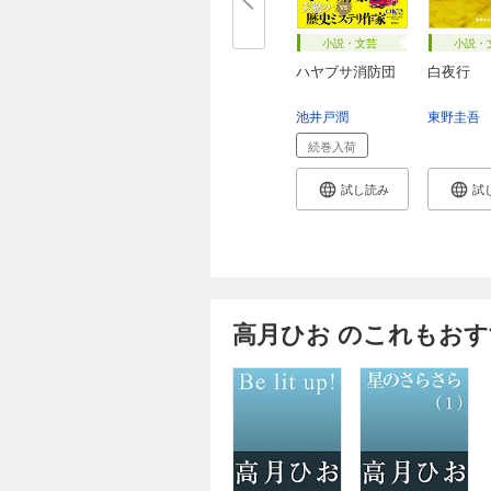
小説・文芸
小説・
ハヤブサ消防団
白夜行
池井戸潤
東野圭吾
続巻入荷
試し読み
試
高月ひお のこれもお