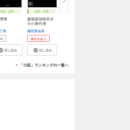
小説・文芸
小説・文芸
警察
建築探偵桜井京
介の事件簿
了衛
篠田真由美
EW
値引きあり
試し読み
試し読み
「小説」ランキングの一覧へ