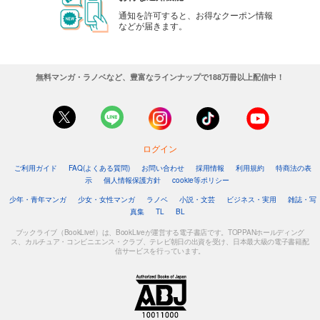
通知を許可すると、お得なクーポン情報
などが届きます。
無料マンガ・ラノベなど、豊富なラインナップで188万冊以上配信中！
ログイン
ご利用ガイド
FAQ(よくある質問)
お問い合わせ
採用情報
利用規約
特商法の表
示
個人情報保護方針
cookie等ポリシー
少年・青年マンガ
少女・女性マンガ
ラノベ
小説・文芸
ビジネス・実用
雑誌・写
真集
TL
BL
ブックライブ（BookLive!）は、BookLiveが運営する電子書店です。TOPPANホールディング
ス、カルチュア・コンビニエンス・クラブ、テレビ朝日の出資を受け、日本最大級の電子書籍配
信サービスを行っています。