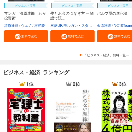
ビジネス・実用
ビジネス・実用
ビジネス・実用
マンガ 清原達郎 わが
夢とお金のつなぎ方 ─ 物
バルブ屋の進化論
投資術
語で読...
清原達郎
ウエノ
河野慶
三菱UFJモルガン・スタンレー証券株式会社
金原利道
NC10Team
無料で読む
無料で読む
無料で読む
「ビジネス・経済」無料一覧へ
ビジネス・経済 ランキング
1位
2位
3位