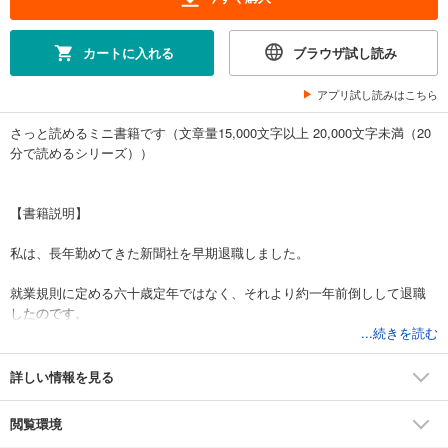
カートに入れる
ブラウザ試し読み
アプリ試し読みはこちら
さっと読めるミニ書籍です（文章量15,000文字以上 20,000文字未満（20
分で読めるシリーズ））
【書籍説明】
私は、長年勤めてきた新聞社を早期退職しました。
就業規則に定める六十歳定年ではなく、それより約一年前倒しして退職
したのです。
...続きを読む
引退時期を自分で見定めるプロスポーツ選手と同様、新聞記者というプ
ロの世界で働いてきた身であるならば、引退（退職）は自分で決めるべ
詳しい情報を見る
きだとの信念に基づき、定年退職ではない道を自らの意思で選びまし
た。
閲覧環境