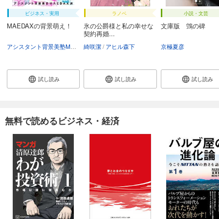
ビジネス・実用
ラノベ
小説・文芸
MAEDAXの背景萌え！
氷の公爵様と私の幸せな
文庫版 鵼の碑
契約再婚...
アシスタント背景美塾MAEDAX派
綺咲潔
アヒル森下
京極夏彦
試し読み
試し読み
試し読み
無料で読めるビジネス・経済