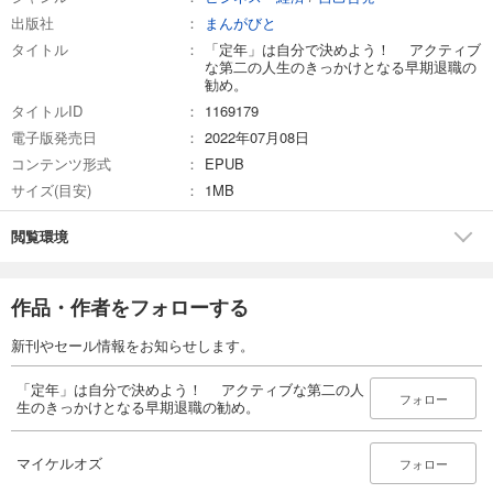
金銭面のデメリットを超える「メリット」とは
出版社
まんがびと
自分で「定年」を決めた人へのアドバイス
タイトル
「定年」は自分で決めよう！ アクティブ
キーワードは「円満退職」と「ポジティブな理由」
な第二の人生のきっかけとなる早期退職の
勧め。
タイトルID
1169179
【著者紹介】
電子版発売日
2022年07月08日
コンテンツ形式
EPUB
マイケルオズ
サイズ(目安)
1MB
大学卒業後、地方の新聞社で主に記者として三十七年間勤務し、定年を
閲覧環境
約一年前倒しして早期退職。
退職後は「挑戦者マイケルオズ」と名乗り、介護職員初任者研修の資格
作品・作者をフォローする
取得、定年力検定の合格認定、記者経験を生かしたライターの仕事受注
など、さまざまなチャレンジを始めている。
新刊やセール情報をお知らせします。
趣味の国内ひとり旅は、全都道府県を二回以上巡り、道楽の域に達す
「定年」は自分で決めよう！ アクティブな第二の人
る。
フォロー
生のきっかけとなる早期退職の勧め。
旅、グルメ、酒、歴史など複数のブログでコラムを執筆中。
マイケルオズ
フォロー
好きな言葉は「明日はもっと楽しい」、モットーは「急いては事を仕損