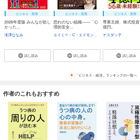
ビジネス・実用
ビジネス・実用
ビジネス・実用
2026年度版 みんなが欲し
恐れのない組織――「心
専業主婦、株式投資
かった...
理的安全...
億円。
滝澤ななみ
エイミー・C・エドモンドソン
ナスダッ子
野津智子
村瀬俊
試し読み
試し読み
試し読み
「ビジネス・経済」ランキングの一覧へ
作者のこれもおすすめ