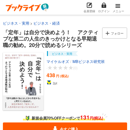
会員登録
ログイン
メニュー
ビジネス・実用
ビジネス・経済
「定年」は自分で決めよう！ アクティ
フォロー
ブな第二の人生のきっかけとなる早期退
職の勧め。20分で読めるシリーズ
ビジネス・実用
マイケルオズ
/
MBビジネス研究班
-
(0)
438
円 (税込)
2
pt
131
新規会員70%OFFクーポンで
円(税込)
今すぐ購入