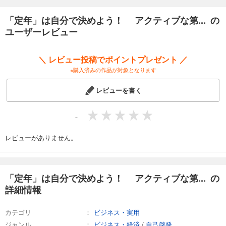
定年後の第二の人生を自分らしく、いきいきと生きるためには、自分の
「やりたいこと」を探し、それを実践していくことが大切です。
「定年」は自分で決めよう！ アクティブな第... の
ユーザーレビュー
ただ、「やりたいこと」って簡単には見つからないものです。
今の仕事や会社に不満があり、仕事にやりがいを見いだせないのであれ
＼ レビュー投稿でポイントプレゼント ／
ば、思い切って早期退職を決断し、自分が自由に使える時間を作り出し
※購入済みの作品が対象となります
てみませんか？
レビューを書く
本書では、私が実行してきたことを紹介しながら、会社ではなく自らが
「定年」を決めることの意義やメリットなどについて解説します。
-
前向きでアクティブな「第二の人生」を目指すため、早期退職をそのス
タートアップにしていただければ幸いです。
レビューがありません。
【目次】
「定年」は自分で決めよう！ アクティブな第... の
「定年」から始まる第二の人生
詳細情報
私が早期退職を決断するまで
「やりたいこと」探しをするためのヒント
カテゴリ
ビジネス・実用
自らの「定年」をどう見定め、どう決断するか
定年を前倒ししてほしい人とは
ジャンル
ビジネス・経済
/
自己啓発