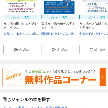
ビジネス・実用
ビジネス・実用
ビジネス・実用
うつ病の周りの人が読む
重症うつ病の僕が説明し
うつ病だと診断され
本 うつ...
ます！う...
ど双極性...
白石ここ
MBビジネス研究班
髑髏瀑布
MBビジネス研究班
七草みずき
MBビジネス
試し読み
試し読み
試し読み
同じジャンルの本を探す
ビジネス・実用
>
ビジネス・経済
/
自己啓発