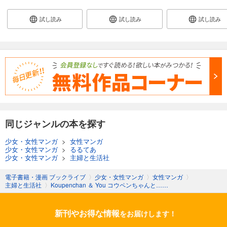
試し読み
試し読み
試し読み
同じジャンルの本を探す
少女・女性マンガ
>
女性マンガ
少女・女性マンガ
>
るるてあ
少女・女性マンガ
>
主婦と生活社
電子書籍・漫画 ブックライブ
〉
少女・女性マンガ
〉
女性マンガ
〉
主婦と生活社
〉
Koupenchan ＆ You コウペンちゃんと……
新刊やお得な情報
をお届けします！