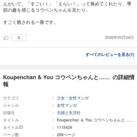
んがいて、「すごい！」「えらい！」って褒めてくれたり、季
節の趣を感じるコウペンちゃんを見たり。
すごく癒される一冊です。
2026年03月24日
0
すべてのレビューを見る(
1
)
Koupenchan & You コウペンちゃんと…… の詳細情
報
カテゴリ
少女・女性マンガ
ジャンル
女性マンガ
出版社
主婦と生活社
タイトル
Koupenchan ＆ You コウペンちゃんと……
タイトルID
1115429
ページ数
299ページ