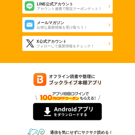
LINE公式アカウント
アカウント連携で限定クーポンゲット！
メールマガジン
お得な最新情報を受け取ろう！
X公式アカウント
フォローして最新情報をチェック！
通信を気にせずにサクサク読める！