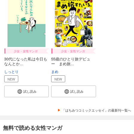
少女・女性マンガ
少女・女性マンガ
30代になった私は今日も
55歳のひとり旅デビュ
なんとか...
ー まめ旅...
しっとり
まめ
NEW
NEW
試し読み
試し読み
「はちみつコミックエッセイ」の最新刊一覧へ
無料で読める女性マンガ