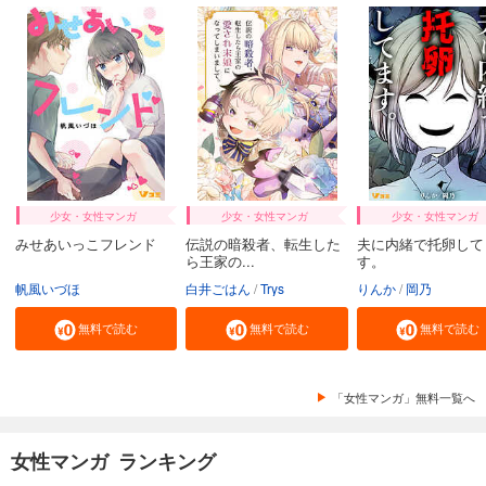
少女・女性マンガ
少女・女性マンガ
少女・女性マンガ
みせあいっこフレンド
伝説の暗殺者、転生した
夫に内緒で托卵して
ら王家の...
す。
帆風いづほ
白井ごはん
Trys
りんか
岡乃
無料で読む
無料で読む
無料で読む
「女性マンガ」無料一覧へ
女性マンガ ランキング