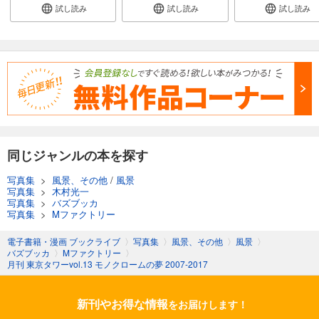
試し読み
試し読み
試し読み
同じジャンルの本を探す
写真集
>
風景、その他
/
風景
写真集
>
木村光一
写真集
>
バズブッカ
写真集
>
Mファクトリー
電子書籍・漫画 ブックライブ
〉
写真集
〉
風景、その他
〉
風景
〉
バズブッカ
〉
Mファクトリー
〉
月刊 東京タワーvol.13 モノクロームの夢 2007-2017
新刊やお得な情報
をお届けします！