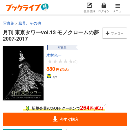
会員登録
ログイン
メニュー
写真集
風景、その他
月刊 東京タワーvol.13 モノクロームの夢
フォロー
2007-2017
写真集
木村光一
-
(0)
880
円 (税込)
4
pt
264
新規会員70%OFFクーポンで
円(税込)
今すぐ購入