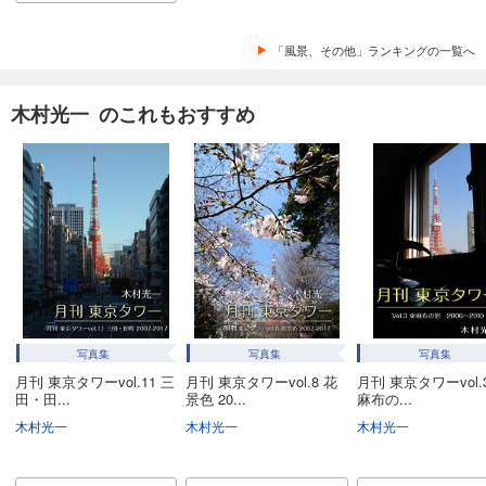
「風景、その他」ランキングの一覧へ
木村光一 のこれもおすすめ
写真集
写真集
写真集
月刊 東京タワーvol.11 三
月刊 東京タワーvol.8 花
月刊 東京タワーvol.
田・田...
景色 20...
麻布の...
木村光一
木村光一
木村光一