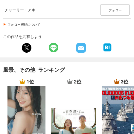
チャーリー・アキ
フォロー
掲載記事
http://share-living.jp/project/post2392/
フォロー機能について
【上田 敦史氏】
鋭い着眼点とアイデアで『鼓舞志座』の活動を支えるフロントマン的存
この作品を共有しよう
在。昭和48年生まれ。能楽大倉流小鼓方。大倉流小鼓16世宗家 大倉源次
郎に師事し、平成4年「小鍛冶」で初舞台を踏む。企画公演「能楽囃子の
世界」や「五人囃子ライブ 能楽オーケストラ＋α」などを開催するほ
か、シンガポール・アメリカ・カナダ・韓国・ヨーロッパ各都市での海
外公演にも多数参加。
風景、その他 ランキング
丹波定住物語より http://teiju.info/a/4851
1位
2位
3位
掲載記事 http://takeme.osoto.jp/tradition02.html