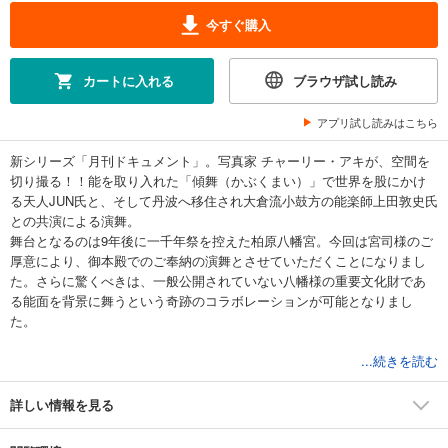
今すぐ購入
カートに入れる
ブラウザ試し読み
アプリ試し読みはこちら
新シリーズ「月刊ドキュメント」。写真家 チャーリー・アキが、空間を
切り撮る！！能を取り入れた「傾舞（かぶくまい）」で世界を股にかけ
る天人JUN氏と、そして丹波へ移住され大倉流小鼓方の能楽師上田敦史氏
との共演による演舞。
舞台となるのは9年後に一千年祭を控えた柏原八幡宮。今回は宮司様のご
厚意により、御本殿でのご奉納の演舞とさせていただくことになりまし
た。さらに驚くべきは、一般公開されていない八幡様の重要文化財であ
る能面を背景に舞うという奇跡のコラボレーションが可能となりまし
た。
「とても緊張感のある傾舞でした。JUNさんをはじめ、撮影している時の
...続きを読む
あの緊張感と集中力がたまらなく好きです。次は夜桜ですかね？また、
皆様とお会いできることを楽しみにしています。皆さんにあたたかく迎
詳しい情報を見る
えて頂き、ご一緒できたことを嬉しく想っています。ありがとうござい
ました。その時間をここに残したいと思います。」 チャーリー・アキ