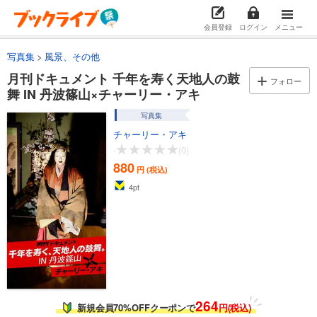
会員登録
ログイン
メニュー
写真集
風景、その他
月刊ドキュメント 千年を寿く天地人の鼓
フォロー
舞 IN 丹波篠山×チャーリー・アキ
写真集
チャーリー・アキ
-
(0)
880
円 (税込)
4
pt
264
新規会員70%OFFクーポンで
円(税込)