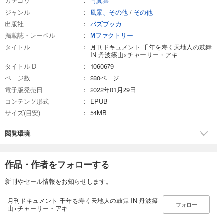
カテゴリ
写真集
レストラン山の駅
西山酒造場
ジャンル
風景、その他
/
その他
出版社
バズブッカ
■広報協力
掲載誌・レーベル
Mファクトリー
丹波新聞社
タイトル
月刊ドキュメント 千年を寿く天地人の鼓舞
IN 丹波篠山×チャーリー・アキ
■ムービー
タイトルID
1060679
Sakamon
ページ数
280ページ
■写真
電子版発売日
2022年01月29日
チャーリー・アキ
コンテンツ形式
EPUB
使用カメラ： FUJIFILM X-T1
サイズ(目安)
54MB
使用レンズ： XF35mm F1.4 R / XF18-55mm F2.8-4 R LM OIS
閲覧環境
■柏原八幡宮 http://www.kaibarahachiman.jp/
【天人JUN氏】
作品・作者をフォローする
幼少より武道武術をたしなみスタントマンから大道芸人を経てパフォー
マーに世界を旅するうちに日本人独自の運動特質と環太平洋の古い部族
新刊やセール情報をお知らせします。
の動きを各地の格闘技、伝統舞踊学び、研究しその共通点を編集、独自
の哲学をもとに傾舞（かぶくまい）を創始した。
月刊ドキュメント 千年を寿く天地人の鼓舞 IN 丹波篠
フォロー
山×チャーリー・アキ
ブログ http://amanto.jp/groups/planet-jun/blog/