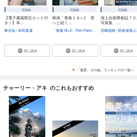
写真集
写真集
写真集
【電子書籍限定カット付
映画「青春１８×２ 君
海上自衛隊創設７０
き！】本...
へと続く...
写真集 ...
東京祐
本田真凜
「青春18×2」Film Partners
今村圭佑
宮嶋茂樹
江毓軒
防衛省海上幕僚監部総務部総務課
試し読み
試し読み
試し読み
「風景、その他」ランキングの一覧へ
チャーリー・アキ のこれもおすすめ