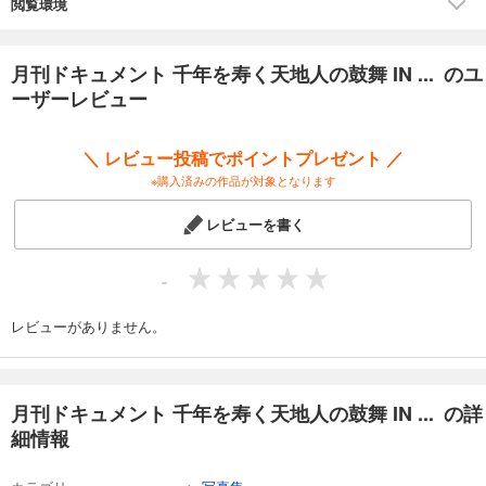
閲覧環境
■演者
傾舞 天人JUN
月刊ドキュメント 千年を寿く天地人の鼓舞 IN ... のユ
能楽大倉流小鼓方 上田敦史
ーザーレビュー
能楽森田流笛方 野口亮
落語家 月亭太遊
柏原八幡宮一千年を想う会
＼ レビュー投稿でポイントプレゼント ／
葉山生子
※購入済みの作品が対象となります
花田匡平
神谷圭治
レビューを書く
田代春佳
■スタッフ
-
恒松智子
林田牧子
レビューがありません。
■舞台提供
柏原八幡宮
里庵
月刊ドキュメント 千年を寿く天地人の鼓舞 IN ... の詳
細情報
■小道具提供
常光寺