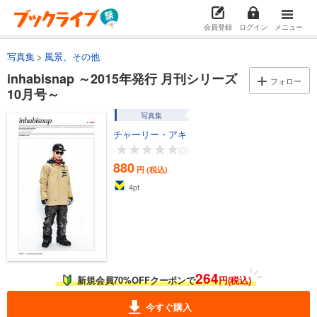
会員登録
ログイン
メニュー
写真集
風景、その他
inhabisnap ～2015年発行 月刊シリーズ
フォロー
10月号～
写真集
チャーリー・アキ
-
(0)
880
円 (税込)
4
pt
264
新規会員70%OFFクーポンで
円(税込)
今すぐ購入