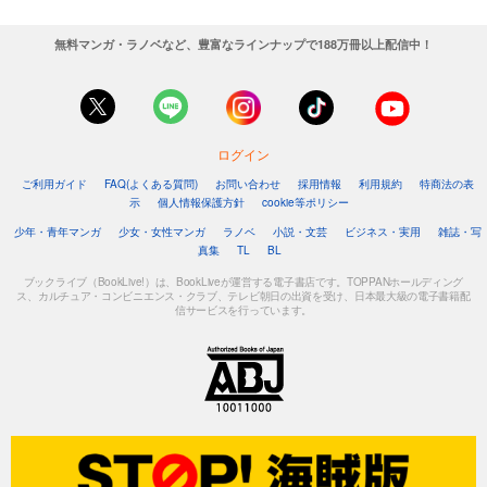
無料マンガ・ラノベなど、豊富なラインナップで188万冊以上配信中！
ログイン
ご利用ガイド
FAQ(よくある質問)
お問い合わせ
採用情報
利用規約
特商法の表
示
個人情報保護方針
cookie等ポリシー
少年・青年マンガ
少女・女性マンガ
ラノベ
小説・文芸
ビジネス・実用
雑誌・写
真集
TL
BL
ブックライブ（BookLive!）は、BookLiveが運営する電子書店です。TOPPANホールディング
ス、カルチュア・コンビニエンス・クラブ、テレビ朝日の出資を受け、日本最大級の電子書籍配
信サービスを行っています。