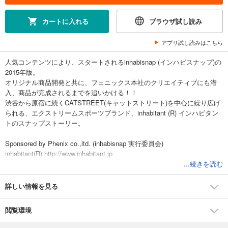
カートに入れる
ブラウザ試し読み
アプリ試し読みはこちら
人気コンテンツにより、スタートされるinhabisnap (インハビスナップ)の
2015年版。
オリジナル商品開発と共に、フェニックス本社のクリエイティブにも潜
入、商品が完成されるまでを追いかける！！
渋谷から原宿に続くCATSTREET(キャットストリート)を中心に繰り広げ
られる、エクストリームスポーツブランド、inhabitant (R) インハビタン
トのスナップストーリー。
Sponsored by Phenix co.,ltd. (inhabisnap 実行委員会)
inhabitant(R) http://www.inhabitant.jp
...続きを読む
月刊 インハビスナップ シリーズ
http://digital-gekkan.jp/pip/865945/pp1/092/index.html
詳しい情報を見る
閲覧環境