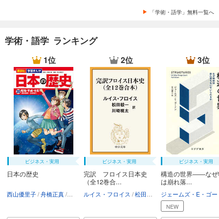
「学術・語学」無料一覧へ
学術・語学 ランキング
1位
2位
3位
ビジネス・実用
ビジネス・実用
ビジネス・実用
日本の歴史
完訳 フロイス日本史
構造の世界――なぜ
（全12巻合...
は崩れ落...
西山優里子
舟橋正真
講談社
ルイス・フロイス
松田毅一
川崎桃太
NEW