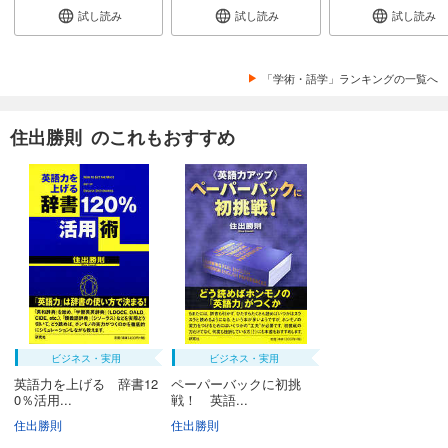
試し読み
試し読み
試し読み
「学術・語学」ランキングの一覧へ
住出勝則 のこれもおすすめ
ビジネス・実用
ビジネス・実用
英語力を上げる 辞書12
ペーパーバックに初挑
0％活用...
戦！ 英語...
住出勝則
住出勝則