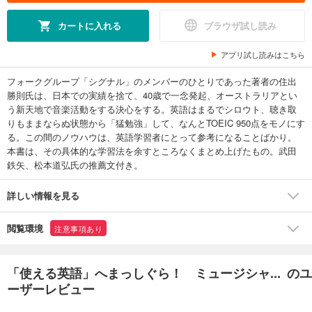
カートに入れる
ブラウザ試し読み
アプリ試し読みはこちら
フォークグループ「シグナル」のメンバーのひとりであった著者の住出
勝則氏は、日本での実績を捨て、40歳で一念発起、オーストラリアとい
う新天地で音楽活動をする決心をする。英語はまるでシロウト、聴き取
りもままならぬ状態から「猛勉強」して、なんとTOEIC 950点をモノにす
る。この間のノウハウは、英語学習者にとって参考になることばかり。
本書は、その具体的な学習法を余すところなくまとめ上げたもの。武田
鉄矢、松本道弘氏の推薦文付き。
詳しい情報を見る
閲覧環境
注意事項あり
「使える英語」へまっしぐら！ ミュージシャ... のユ
ーザーレビュー