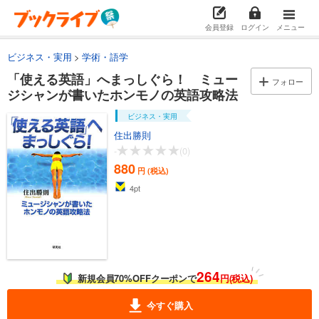
会員登録
ログイン
メニュー
ビジネス・実用
学術・語学
「使える英語」へまっしぐら！ ミュー
フォロー
ジシャンが書いたホンモノの英語攻略法
ビジネス・実用
住出勝則
-
(0)
880
円 (税込)
4
pt
264
新規会員70%OFFクーポンで
円(税込)
今すぐ購入