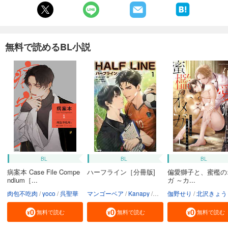
無料で読めるBL小説
BL
BL
BL
病案本 Case File Compe
ハーフライン［分冊版]
偏愛獅子と、蜜檻の
ndium［...
ガ ～カ...
肉包不吃肉
yoco
呉聖華
マンゴーベア
Kanapy
加藤智子
伽野せり
北沢きょう
無料で読む
無料で読む
無料で読む