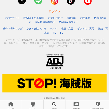
ログイン
ご利用ガイド
FAQ(よくある質問)
お問い合わせ
採用情報
利用規約
特商法の表
示
個人情報保護方針
cookie等ポリシー
少年・青年マンガ
少女・女性マンガ
ラノベ
小説・文芸
ビジネス・実用
雑誌・写
真集
TL
BL
ブックライブ（BookLive!）は、BookLiveが運営する電子書店です。TOPPANホールディング
ス、カルチュア・コンビニエンス・クラブ、テレビ朝日の出資を受け、日本最大級の電子書籍配
信サービスを行っています。
© BookLive Co., Ltd.