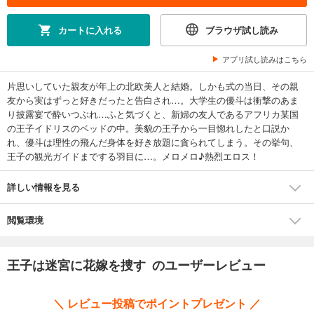
カートに入れる
ブラウザ試し読み
アプリ試し読みはこちら
片思いしていた親友が年上の北欧美人と結婚。しかも式の当日、その親
友から実はずっと好きだったと告白され…。大学生の優斗は衝撃のあま
り披露宴で酔いつぶれ…ふと気づくと、新婦の友人であるアフリカ某国
の王子イドリスのベッドの中。美貌の王子から一目惚れしたと口説か
れ、優斗は理性の飛んだ身体を好き放題に貪られてしまう。その挙句、
王子の観光ガイドまでする羽目に…。メロメロ♪熱烈エロス！
詳しい情報を見る
閲覧環境
王子は迷宮に花嫁を捜す のユーザーレビュー
＼ レビュー投稿でポイントプレゼント ／