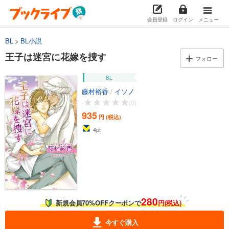
会員登録
ログイン
メニュー
BL
BL小説
王子は迷宮に花嫁を捜す
フォロー
BL
藤村裕香
/
イソノ
-
(0)
935
円 (税込)
4
pt
280
新規会員70%OFFクーポンで
円(税込)
今すぐ購入