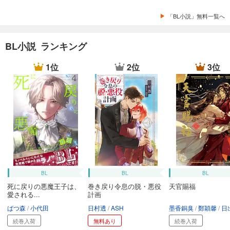
「BL小説」無料一覧へ
BL小説 ランキング
1位
2位
3位
BL
BL
BL
死に戻りの悪魔王子は、
巻き戻り令息の脱・悪役
天官賜福
愛される...
計画
ばつ森
小代田
日村透
ASH
墨香銅臭
鄭穎馨
日出的小
続巻入荷
無料あり
続巻入荷