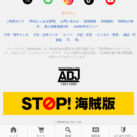
ログイン
ご利用ガイド
FAQ(よくある質問)
お問い合わせ
採用情報
利用規約
特商法の表
示
個人情報保護方針
cookie等ポリシー
少年・青年マンガ
少女・女性マンガ
ラノベ
小説・文芸
ビジネス・実用
雑誌・写
真集
TL
BL
ブックライブ（BookLive!）は、BookLiveが運営する電子書店です。TOPPANホールディング
ス、カルチュア・コンビニエンス・クラブ、テレビ朝日の出資を受け、日本最大級の電子書籍配
信サービスを行っています。
© BookLive Co., Ltd.
トップ
カート
検索
無料本
はじめての方へ