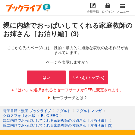
会員登録
ログイン
メニュー
親に内緒でおっぱいしてくれる家庭教師の
お姉さん［お泊り編］(3)
ここから先のページには、性的・暴力的に過激な表現のある作品が含
まれています。
ページを表示しますか？
はい
いいえ (トップへ)
※「はい」を選択されるとセーフサーチがOFFに変更されます。
セーフサーチとは？
電子書籍・漫画 ブックライブ
〉
アダルト
〉
アダルトマンガ
〉
クロスフォリオ出版
〉
BLIC-ERO
〉
親に内緒でおっぱいしてくれる家庭教師のお姉さん［お泊り編］
〉
親に内緒でおっぱいしてくれる家庭教師のお姉さん［お泊り編］(3)