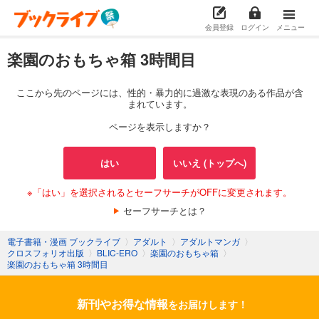
会員登録
ログイン
メニュー
楽園のおもちゃ箱 3時間目
ここから先のページには、性的・暴力的に過激な表現のある作品が含
まれています。
ページを表示しますか？
はい
いいえ (トップへ)
※「はい」を選択されるとセーフサーチがOFFに変更されます。
セーフサーチとは？
電子書籍・漫画 ブックライブ
〉
アダルト
〉
アダルトマンガ
〉
クロスフォリオ出版
〉
BLIC-ERO
〉
楽園のおもちゃ箱
〉
楽園のおもちゃ箱 3時間目
新刊やお得な情報
をお届けします！